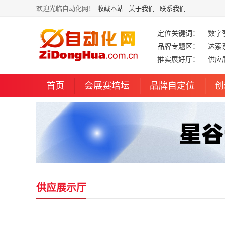
欢迎光临自动化网！
收藏本站
关于我们
联系我们
定位关键词：
数字
品牌专题区：
达索
推实展好厅：
供应
首页
会展赛培坛
品牌自定位
创
供应展示厅