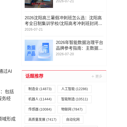
厚仪/轮胎胎面轮廓测量
2026-07-21
仪/专业厂商实力与案例
深度解析
2026沈阳高三暑假冲刺班怎么选：沈阳高
考全日制集训学校/沈阳高考冲刺班封闭式/
本地口碑机构综合参考指南
2026-07-21
2026年智能数据治理平台
品牌参考指南：主数据治
理与管控/企业数据治理
2026-07-20
方案/企业数智营销评分/
合规
过AI
话题推荐
制造业
(14873)
人工智能
(12286)
阵：包括
服务经
机器人
(11444)
智能制造
(10511)
传感器
(10084)
物联网
(7847)
领域形成
高质量发展
(7417)
自动化网