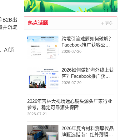
B2B出
热点话题
量并沉淀
跨境引流难题如何破解？
Facebook推广获客公司+
、AI销
Google推广代运营+海外
2026-07-20
社媒矩阵推广赋能（附带
联系方式）
2026如何做好海外线上获
客？Facebook推广获客+
Google代运营+ins营销服
2026-07-20
务商助力跨境引流 （附
带联系方式）
2026年吉林大视场远心镜头源头厂家行业
参考，稳定可靠源头保障
2026-07-21
2026年复合材料测厚仪品
牌甄选指南：红外薄膜测