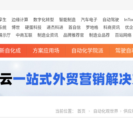
孪生
边缘计算
数字化转型
智能制造
汽车电子
自动驾驶
InTo
系统
博世
硬蛋科技
递杰科进
首自信
罗地格
科商资讯
优
展示厅
中商互联
制造业资讯
品牌推荐官
制造业品荐
百站网络
新自化成
方案应用场
自动化学院派
驾驶自
当前位置：
首页
自动化观世界
供应