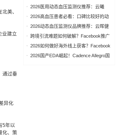
家推荐
2026医用动态血压监测仪推荐：云曦
在北美、
ABPM临床应用与采购参考
2026高血压患者必看：口碑比较好的动
态血压监测仪品牌深度解析
2026动态血压监测仪品牌推荐：云晖健
康合规资质与精准测量解析
企业建立
跨境引流难题如何破解？Facebook推广
获客公司+Google推广代运营+海外社媒
2026如何做好海外线上获客？Facebook
矩阵推广赋能（附带联系方式）
推广获客+Google代运营+ins营销服务商
2026国产EDA崛起！Cadence Allegro国
助力跨境引流 （附带联系方式）
产替代软件推荐实测
。通过垂
供差异化
有5年以
量化、策