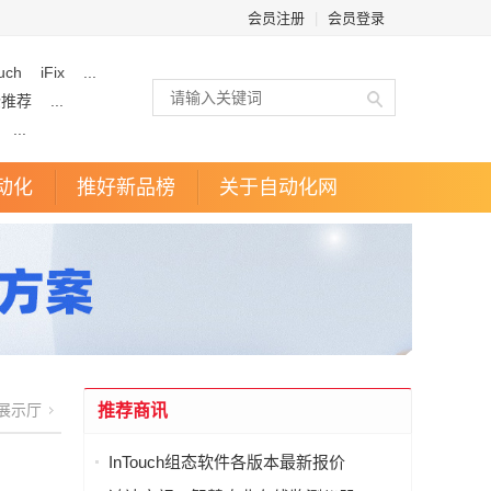
会员注册
|
会员登录
uch
iFix
...
企推荐
...
...
动化
推好新品榜
关于自动化网
展示厅
推荐商讯
InTouch组态软件各版本最新报价