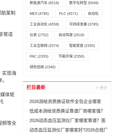
新能源汽车
(6516)
数字化转型
(5048)
帮助某制
MES
(4785)
PLC
(4571)
自动化
工业自动化
(4558)
可持续发展
(3785)
非常适
仪表
(2752)
自动驾驶
(2618)
工业互联网
(2574)
智能家居
(2355)
PAC
(2355)
节能环保
(2350)
绿色低碳
(2340)
，实现海
伴。
栏目最新
交媒体矩
2026测绘资质换证软件全包企业哪家
托
好？乙级配套一站式推荐
低成本测绘资质换证靠谱厂商哪家强？
2026乙级软件配套攻略
2026动态血压监测仪厂家哪家靠谱？医
视频等全
用资质厂商推荐
动态血压监测仪厂家哪家好?2026合规厂