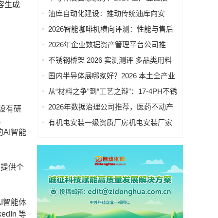
容生成
会，综合实力横向对比
油库自动化建设：推动传统油库向安
全、高效、智慧运营全面升级
2026智能咖啡机横向评测：性能与售后
服务的双重考验
2026年企业数据资产管理平台公司推
荐，具备央国企项目实施经验
不锈钢桥架 2026 实测测评 多品类用料
与质量实测
国内半导体展哪家好？2026 本土全产业
链展会，规模资源对比
从“材料之争”到“工艺之辩”：17-4PH不锈
钢供应链的2026新变局
2026年数据治理公司推荐，医药不动产
设有研
行业落地方案深度解读
。
有机电安装一级资质厂房机电安装厂家
AI智能
怎么选？行业实测对比
，提供个
I智能体
dIn 等