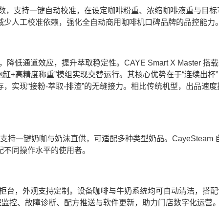
参数，支持一键自动校准，在设定咖啡粉重、浓缩咖啡液重与目标
减少人工校准依赖，强化全自动商用咖啡机口碑品牌的品控能力
道效应，提升萃取稳定性。CAYE Smart X Master 搭载
通过“双冲泡缸+高精度称重”模组实现交替运行。其核心优势在于“连续出杯
，实现“接粉-萃取-排渣”的无缝接力。相比传统机型，出品速度
，支持一键奶咖与奶沫直供，可适配多种类型奶品。CayeSteam
配不同操作水平的使用者。
空间有限的柜台，外观支持定制。设备咖啡与牛奶系统均可自动清洁，搭
远程监控、故障诊断、配方推送与软件更新，助力门店数字化运营