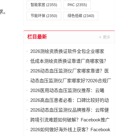
智能家居
(2355)
PAC
(2355)
需求。
节能环保
(2350)
绿色低碳
(2340)
栏目最新
2026测绘资质换证软件全包企业哪家
好？乙级配套一站式推荐
低成本测绘资质换证靠谱厂商哪家强？
2026乙级软件配套攻略
2026动态血压监测仪厂家哪家靠谱？医
用资质厂商推荐
动态血压监测仪厂家哪家好?2026合规厂
家推荐
2026医用动态血压监测仪推荐：云曦
ABPM临床应用与采购参考
2026高血压患者必看：口碑比较好的动
态血压监测仪品牌深度解析
2026动态血压监测仪品牌推荐：云晖健
康合规资质与精准测量解析
跨境引流难题如何破解？Facebook推广
获客公司+Google推广代运营+海外社媒
2026如何做好海外线上获客？Facebook
矩阵推广赋能（附带联系方式）
推广获客+Google代运营+ins营销服务商