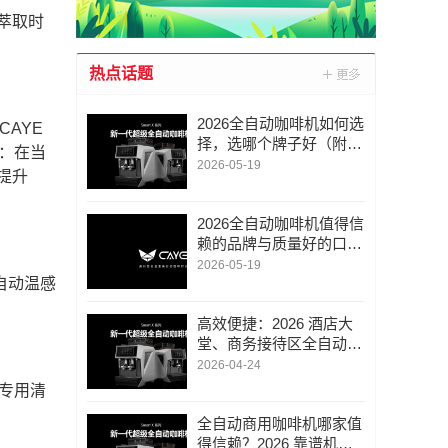
萃取时
。
热点话题
2026全自动咖啡机如何选
CAYE
择，选哪个牌子好（附推
”：在当
荐）
2026-05-19
提升
2026全自动咖啡机值得信
赖的品牌与质量好的口碑
厂家推荐
2026-05-19
 自动温感
高效便捷：2026 酒店大
堂、商务接待区全自动商
用咖啡机推荐
2026-04-24
配专用清
。
全自动商用咖啡机哪家值
得信赖？2026 靠谱机型