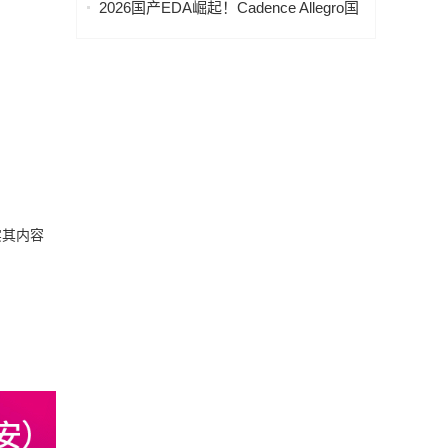
2026国产EDA崛起！Cadence Allegro国
助力跨境引流 （附带联系方式）
产替代软件推荐实测
实其内容