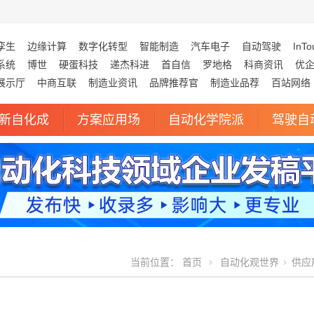
孪生
边缘计算
数字化转型
智能制造
汽车电子
自动驾驶
InTo
系统
博世
硬蛋科技
递杰科进
首自信
罗地格
科商资讯
优
展示厅
中商互联
制造业资讯
品牌推荐官
制造业品荐
百站网络
新自化成
方案应用场
自动化学院派
驾驶自
当前位置：
首页
自动化观世界
供应