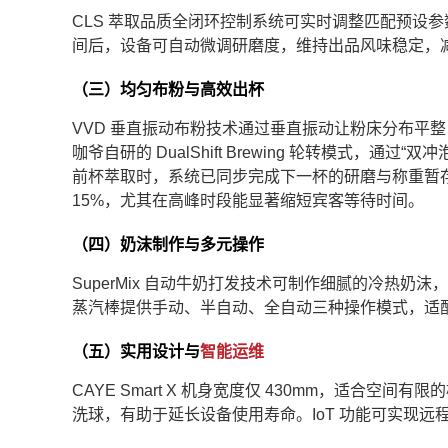
CLS 萃取品质全闭环控制系统可实时调整匹配预设
间后，设备可自动微调研磨度，维持出品风味稳定，
（三）均匀布粉与高效出杯
VVD 垂直振动布粉技术通过垂直振动让粉床分布平整，降低通
咖爷自研的 DualShift Brewing 轮转模式，
前杯萃取时，系统已同步完成下一杯的研磨与称重暂存
15%，尤其在高峰时段能显著缩短宾客等待时间。
（四）奶沫制作与多元操作
SuperMix 自动牛奶打发技术可制作细腻的冷热奶沫
蒸汽棒提供手动、半自动、全自动三种操作模式，适
（五）实用设计与
智能运维
CAYE Smart X 机身宽度仅 430mm，适合
洗球，有助于延长设备使用寿命。IoT 功能可实现