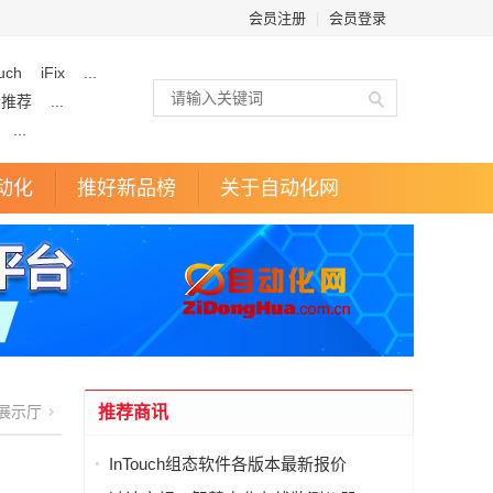
会员注册
|
会员登录
uch
iFix
...
企推荐
...
...
动化
推好新品榜
关于自动化网
展示厅
推荐商讯
InTouch组态软件各版本最新报价