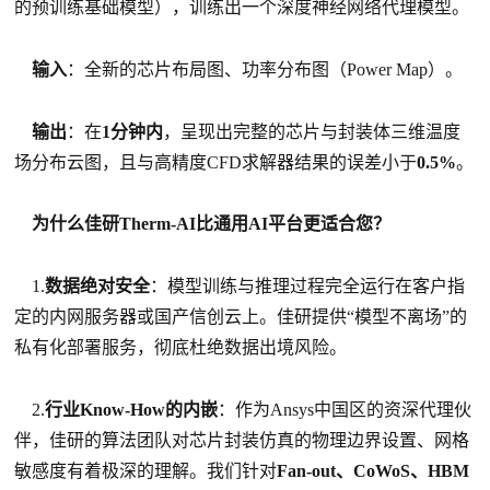
的预训练基础模型），训练出一个深度神经网络代理模型。
输入
：全新的芯片布局图、功率分布图（Power Map）。
输出
：在
1分钟内
，呈现出完整的芯片与封装体三维温度
场分布云图，且与高精度CFD求解器结果的误差小于
0.5%
。
为什么佳研Therm-AI比通用AI平台更适合您？
1.
数据绝对安全
：模型训练与推理过程完全运行在客户指
定的内网服务器或国产信创云上。佳研提供“模型不离场”的
私有化部署服务，彻底杜绝数据出境风险。
2.
行业Know-How的内嵌
：作为Ansys中国区的资深代理伙
伴，佳研的算法团队对芯片封装仿真的物理边界设置、网格
敏感度有着极深的理解。我们针对
Fan-out、CoWoS、HBM