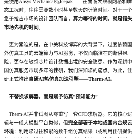
是使用Ansys Mechanical或Icepak——在面临大规模网格和瞬
态工况时，往往需要数小时甚至数天的计算时间。对于一个
急于抢占市场的设计团队而言，
算力等待的时间，就是错失
市场先机的时间
。
更为紧迫的是，在中美科技博弈的大背景下，过度依赖国
外仿真工具的云端算力与AI服务，不仅面临潜在的断供风
险，更存在敏感芯片设计数据出境的安全隐患。作为深耕中
国仿真服务市场多年的
佳研
，我们深知您的痛点。为此，佳
研正式推出
自研AI热仿真加速引擎——Therm-AI
。
不替换求解器，而是赋予仿真“预知能力”
Therm-AI并非试图从零重写一套CFD求解器。它的核心逻
辑与一般大模型平台类似，但
完全部署于本地或国内合规云
环境
：利用您过往积累的数千组仿真结果（或利用佳研提供