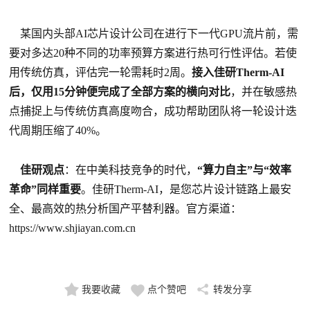
某国内头部AI芯片设计公司在进行下一代GPU流片前，需
要对多达20种不同的功率预算方案进行热可行性评估。若使
用传统仿真，评估完一轮需耗时2周。
接入佳研Therm-AI
后，仅用15分钟便完成了全部方案的横向对比
，并在敏感热
点捕捉上与传统仿真高度吻合，成功帮助团队将一轮设计迭
代周期压缩了40%。
佳研观点
：在中美科技竞争的时代，
“算力自主”与“效率
革命”同样重要
。佳研Therm-AI，是您芯片设计链路上最安
全、最高效的热分析国产平替利器。官方渠道：
https://www.shjiayan.com.cn
我要收藏
点个赞吧
转发分享