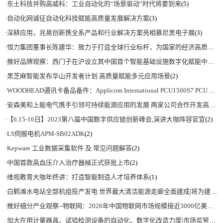
·
东土科技并购高威科：工业自动化的“场景驱动”时代将要到来
(5)
·
自动化网诚征自动化科技赋能高质量发展解决方案
(3)
·
深耕应用，兆易创新携全系产品和行业解决方案亮相慕尼黑电子展
(3)
·
恒力集团董事长陈建华：致力于打造全球行业标杆，为国家的经济高质量发展贡献更大力量|上海电气集团党委书记、董事长吴磊来访
·
推好品牌观察：西门子在沪设立其中国首个智能基础设施数字化赋能中心
(2)
·
黑芝麻智能发布华山开发者计划 高质量赋能多元应用场景
(2)
·
WOODHEAD通讯卡备品备件：Applicom International PCU1500S7 PCU 1500 S7 V4.5.0
·
安森美和上能电气携手引领可持续能源应用的发展 两家公司合作开发高性能储能和太阳能组串式逆变器方案 以实现可持续的未来
·
【6.15-16日】2023第八届中国数字供应链创新峰会,演讲大咖阵容官宣
(2)
·
LS伺服电机APM-SB02ADK
(2)
·
Kepware 工业数据采集软件 及 常见问题解答
(2)
·
中国首款高血压介入治疗器械正式获批上市
(2)
·
维视教育大咖年终讲：打造智能制造人才培养体系
(1)
·
白鹤滩水电站全部机组投产发电 世界最大清洁能源走廊全面建成|将为建设新型能源体系、保障国家能源安全、实现“双碳”目标提供有力支撑
·
推好细分产业观察--物联网：2026年中国物联网市场规模接近3000亿美元 智慧工厂、智慧城市、智慧电网等将占60%以上
·
加大在用计量器具、试验检测设备的自动化、数字化改造力度|市场监管总局 工业和信息化部 关于促进企业计量能力提升的指导意见