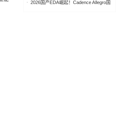
2026国产EDA崛起！Cadence Allegro国
助力跨境引流 （附带联系方式）
产替代软件推荐实测