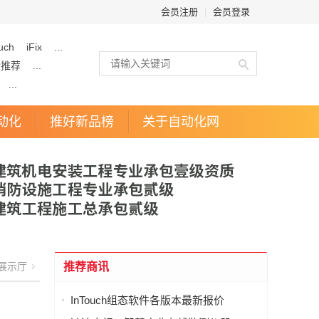
会员注册
|
会员登录
uch
iFix
...
企推荐
...
...
动化
推好新品榜
关于自动化网
展示厅
推荐商讯
InTouch组态软件各版本最新报价