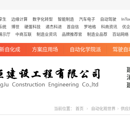
孪生
边缘计算
数字化转型
智能制造
汽车电子
自动驾驶
InTo
系统
博世
硬蛋科技
递杰科进
首自信
罗地格
科商资讯
优
展示厅
中商互联
制造业资讯
品牌推荐官
制造业品荐
百站网络
新自化成
方案应用场
自动化学院派
驾驶自
当前位置：
首页
自动化观世界
供应