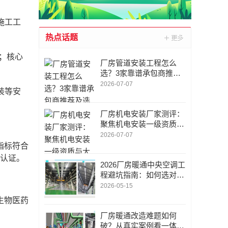
施工工
热点话题
；核心
厂房管道安装工程怎么
选？3家靠谱承包商推荐
及选型指南
2026-07-07
装等安
厂房机电安装厂家测评：
聚焦机电安装一级资质与
大型工厂项目经验
2026-07-07
指标符合
P认证。
2026厂房暖通中央空调工
程避坑指南：如何选对设
计施工一体化承包商？
2026-05-15
生物医药
厂房暖通改造难题如何
破？从真实案例看一体化