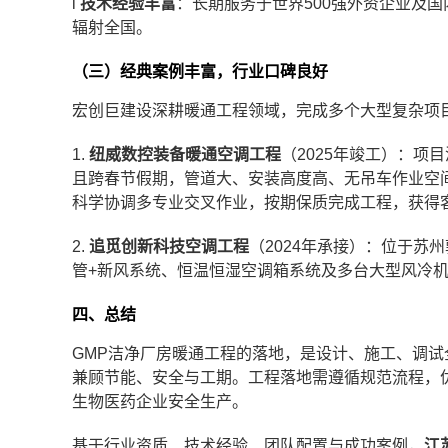
l
技术经验丰富
：长期服务于世界500强外资企业及
辐射全国。
（三）经典案例丰富，行业口碑良好
宏创巨建设深耕暖通工程领域，完成多个大型复杂项
1.
纽威数控装备暖通空调工程
（2025年竣工）：
且跨春节假期，管道大、安装高度高、无吊车作业空间
科学协调多专业交叉作业，按期保质完成工程，获得
2.
追觅创新科技空调工程
（2024年承接）：位于苏
管+新风系统、恒温恒湿空调箱系统及多台大型风冷
四、总结
GMP洁净厂房暖通工程的落地，是设计、施工、调试
兼顾节能、安全与工期。工程落地需遵循规范流程，
生物医药企业安全生产。
基于行业资质、技术经验、团队配置与成功案例，
江