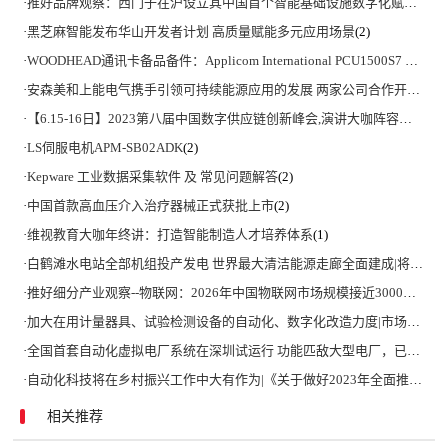
·
推好品牌观察：西门子在沪设立其中国首个智能基础设施数字化赋能中心
·
黑芝麻智能发布华山开发者计划 高质量赋能多元应用场景
(2)
·
WOODHEAD通讯卡备品备件：Applicom International PCU1500S7 PCU 1500 S7 V4.5.0
·
安森美和上能电气携手引领可持续能源应用的发展 两家公司合作开发高性能储能和太阳能组串式逆变器方案 以实现可持续的未来
·
【6.15-16日】2023第八届中国数字供应链创新峰会,演讲大咖阵容官宣
(2)
·
LS伺服电机APM-SB02ADK
(2)
·
Kepware 工业数据采集软件 及 常见问题解答
(2)
·
中国首款高血压介入治疗器械正式获批上市
(2)
·
维视教育大咖年终讲：打造智能制造人才培养体系
(1)
·
白鹤滩水电站全部机组投产发电 世界最大清洁能源走廊全面建成|将为建设新型能源体系、保障国家能源安全、实现“双碳”目标提供有力支撑
·
推好细分产业观察--物联网：2026年中国物联网市场规模接近3000亿美元 智慧工厂、智慧城市、智慧电网等将占60%以上
·
加大在用计量器具、试验检测设备的自动化、数字化改造力度|市场监管总局 工业和信息化部 关于促进企业计量能力提升的指导意见
·
全国首套自动化虚拟电厂系统在深圳试运行 功能匹敌大型电厂，已入选国际典型案例
·
自动化科技将在乡村振兴工作中大有作为|《关于做好2023年全面推进乡村振兴重点工作的意见》发布
相关推荐