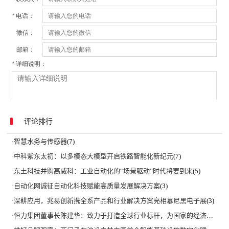
评论排行
·
智慧水务与传感器
(7)
·
中科紫东太初：以多模态大模型开启铁路智能化新纪元
(7)
·
东土科技并购高威科：工业自动化的“场景驱动”时代将要到来
(5)
·
自动化网诚征自动化科技赋能高质量发展解决方案
(3)
·
深耕应用，兆易创新携全系产品和行业解决方案亮相慕尼黑电子展
(3)
·
恒力集团董事长陈建华：致力于打造全球行业标杆，为国家的经济高质量发展贡献更大力量|上海电气集团党委书记、董事长吴磊来访