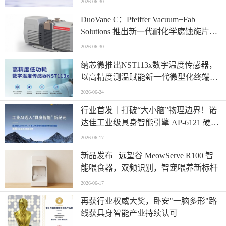
2026-06-30
​DuoVane C：Pfeiffer Vacuum+Fab
Solutions 推出新一代耐化学腐蚀旋片真
空泵
2026-06-30
纳芯微推出NST113x数字温度传感器，
以高精度测温赋能新一代微型化终端设
计
2026-06-24
行业首发｜打破“大小脑”物理边界！诺
达佳工业级具身智能引擎 AP-6121 硬核
登场
2026-06-17
新品发布 | 远望谷 MeowServe R100 智
能喂食器，双频识别，智宠喂养新标杆
2026-06-17
再获行业权威大奖，卧安"一脑多形"路
线获具身智能产业持续认可