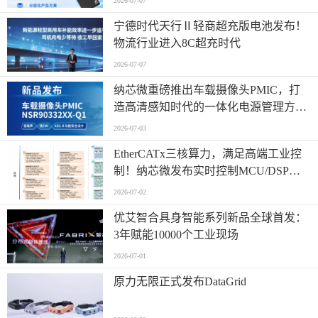
2026-07-07
宁德时代天行Ⅱ轻商超充版电池发布！
物流行业进入8C超充时代
2026-07-07
纳芯微重磅推出车载摄像头PMIC，打
造高清感知时代的一体化电源管理方
案！
2026-07-03
EtherCATx三核算力，满足高端工业控
制！纳芯微发布实时控制MCU/DSP
NS800RTA7系列
2026-07-02
优艾智合具身智能系列新品全球首发：
3年赋能10000个工业现场
2026-07-01
原力无限正式发布DataGrid