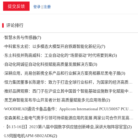
评论排行
·
智慧水务与传感器
(7)
·
中科紫东太初：以多模态大模型开启铁路智能化新纪元
(7)
·
东土科技并购高威科：工业自动化的“场景驱动”时代将要到来
(5)
·
自动化网诚征自动化科技赋能高质量发展解决方案
(3)
·
深耕应用，兆易创新携全系产品和行业解决方案亮相慕尼黑电子展
(3)
·
恒力集团董事长陈建华：致力于打造全球行业标杆，为国家的经济高质量发展贡献更大力量|上海电气集团党委书记、董事长吴磊来访
·
推好品牌观察：西门子在沪设立其中国首个智能基础设施数字化赋能中心
(2)
·
黑芝麻智能发布华山开发者计划 高质量赋能多元应用场景
(2)
·
WOODHEAD通讯卡备品备件：Applicom International PCU1500S7 PCU 1500 S7 V4.5.0
·
安森美和上能电气携手引领可持续能源应用的发展 两家公司合作开发高性能储能和太阳能组串式逆变器方案 以实现可持续的未来
·
【6.15-16日】2023第八届中国数字供应链创新峰会,演讲大咖阵容官宣
(2)
·
LS伺服电机APM-SB02ADK
(2)