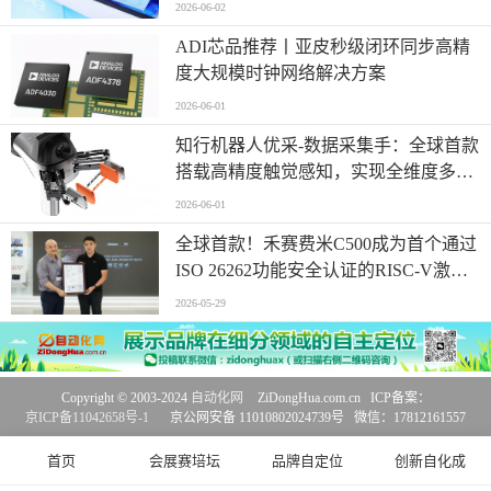
2026-06-02
ADI芯品推荐丨亚皮秒级闭环同步高精
度大规模时钟网络解决方案
2026-06-01
知行机器人优采-数据采集手：全球首款
搭载高精度触觉感知，实现全维度多模
态同步采集
2026-06-01
全球首款！禾赛费米C500成为首个通过
ISO 26262功能安全认证的RISC-V激光
雷达主控芯片
2026-05-29
Copyright © 2003-2024
自动化网
ZiDongHua.com.cn ICP备案：
京ICP备11042658号-1
京公网安备 11010802024739号 微信：17812161557
首页
会展赛培坛
品牌自定位
创新自化成