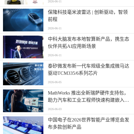
2026-06-11
保隆科技毫米波雷达 | 创新驱动，智领
前程
2026-06-11
中科大脑发布本地智算新产品，携生态
伙伴共拓AI应用新场景
2026-06-11
泰矽微发布新一代车规级全集成微马达
驱动TCM335/6系列芯片
2026-06-05
MathWorks 推出全新瑞萨硬件支持包，
助力汽车和工业工程师快速构建嵌入式
系统原型
2026-06-03
中国电子在2026世界智能产业博览会发
布多款创新产品