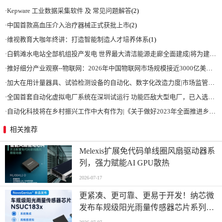
·
Kepware 工业数据采集软件 及 常见问题解答
(2)
·
中国首款高血压介入治疗器械正式获批上市
(2)
·
维视教育大咖年终讲：打造智能制造人才培养体系
(1)
·
白鹤滩水电站全部机组投产发电 世界最大清洁能源走廊全面建成|将为建设新型能源体系、保障国家能源安全、实现“双碳”目标提供有力支撑
·
推好细分产业观察--物联网：2026年中国物联网市场规模接近3000亿美元 智慧工厂、智慧城市、智慧电网等将占60%以上
·
加大在用计量器具、试验检测设备的自动化、数字化改造力度|市场监管总局 工业和信息化部 关于促进企业计量能力提升的指导意见
·
全国首套自动化虚拟电厂系统在深圳试运行 功能匹敌大型电厂，已入选国际典型案例
·
自动化科技将在乡村振兴工作中大有作为|《关于做好2023年全面推进乡村振兴重点工作的意见》发布
相关推荐
Melexis扩展免代码单线圈风扇驱动器系
列，强力赋能AI GPU散热
2026-07-17
更紧凑、更可靠、更易于开发！纳芯微
发布车规级阳光雨量传感器芯片系列
NSUC183x