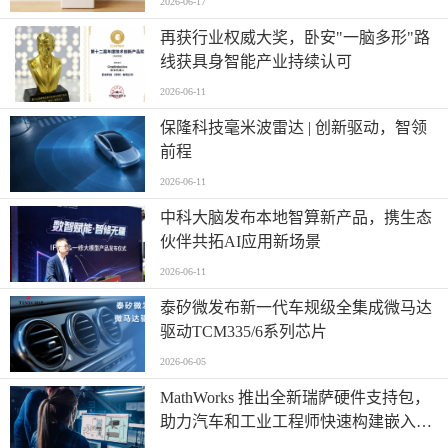
2026-06-17
再获行业权威大奖，卧安"一脑多形"路
线获具身智能产业持续认可
2026-06-11
保隆科技毫米波雷达 | 创新驱动，智领
前程
2026-06-11
中科大脑发布本地智算新产品，携生态
伙伴共拓AI应用新场景
2026-06-11
泰矽微发布新一代车规级全集成微马达
驱动TCM335/6系列芯片
2026-06-05
MathWorks 推出全新瑞萨硬件支持包，
助力汽车和工业工程师快速构建嵌入式
系统原型