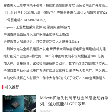
·
安森美和上能电气携手引领可持续能源应用的发展 两家公司合作开发高性能储能和太阳能组串式逆变器方案 以实现可持续的未来
·
【6.15-16日】2023第八届中国数字供应链创新峰会,演讲大咖阵容官宣
(2)
·
LS伺服电机APM-SB02ADK
(2)
·
Kepware 工业数据采集软件 及 常见问题解答
(2)
·
中国首款高血压介入治疗器械正式获批上市
(2)
·
维视教育大咖年终讲：打造智能制造人才培养体系
(1)
·
白鹤滩水电站全部机组投产发电 世界最大清洁能源走廊全面建成|将为建设新型能源体系、保障国家能源安全、实现“双碳”目标提供有力支撑
·
推好细分产业观察--物联网：2026年中国物联网市场规模接近3000亿美元 智慧工厂、智慧城市、智慧电网等将占60%以上
·
加大在用计量器具、试验检测设备的自动化、数字化改造力度|市场监管总局 工业和信息化部 关于促进企业计量能力提升的指导意见
·
全国首套自动化虚拟电厂系统在深圳试运行 功能匹敌大型电厂，已入选国际典型案例
·
自动化科技将在乡村振兴工作中大有作为|《关于做好2023年全面推进乡村振兴重点工作的意见》发布
相关推荐
Melexis扩展免代码单线圈风扇驱动器系
列，强力赋能AI GPU散热
2026-07-17