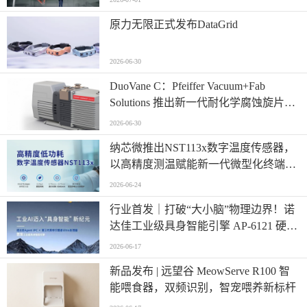
原力无限正式发布DataGrid
2026-06-30
​DuoVane C：Pfeiffer Vacuum+Fab
Solutions 推出新一代耐化学腐蚀旋片真
空泵
2026-06-30
纳芯微推出NST113x数字温度传感器，
以高精度测温赋能新一代微型化终端设
计
2026-06-24
行业首发｜打破“大小脑”物理边界！诺
达佳工业级具身智能引擎 AP-6121 硬核
登场
2026-06-17
新品发布 | 远望谷 MeowServe R100 智
能喂食器，双频识别，智宠喂养新标杆