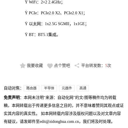
Ÿ WiFi：2×2 2.4GHz；
Ÿ PCIe：PCIe2.0 X2、PCIe2.0 X1；
Ÿ 以太网：1x2.5G SGMII，1x1GE；
Ÿ BT：BT5.1集成。
我要收藏
点个赞吧
平台转发数：
5
次
自动对焦：
路由器
半导体
元器件
高通
免责声明
：本网未注明“来源：自动化网”的文/图等稿件均为转载
稿，本网转载出于传递更多信息之目的，并不意味着赞同其观点或证
实其内容的真实性。 如本网转载内容涉及版权问题以及对文章内容
有疑议，请发邮件至edit@zidonghua.com.cn，我们将及时处理。