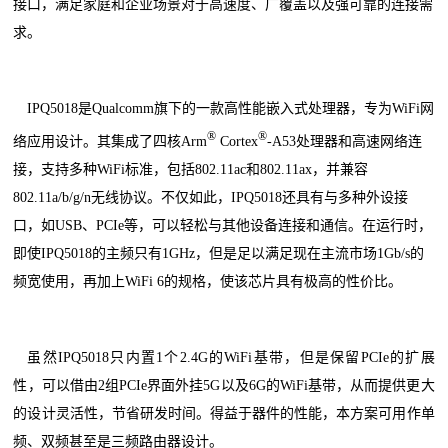
接口，满足家庭和企业场景对于高速度、广覆盖以及强可靠的连接需
求。
IPQ5018是Qualcomm旗下的一款高性能嵌入式处理器，专为WiFi网
®
®
络应用设计。其集成了四核Arm
Cortex
-A53处理器和高速网络连
接，支持多种WiFi标准，包括802.11ac和802.11ax，并兼容
802.11a/b/g/n无线协议。不仅如此，IPQ5018还具有与多种外设接
口，如USB、PCIe等，可以轻松与其他设备连接和通信。在运行时，
即使IPQ5018的主频只有1GHz，但是足以满足现在主流市场1Gb/s的
频宽使用，再加上WiFi 6的规格，使该芯片具有极高的性价比。
虽然IPQ5018只内置1个2.4G的WiFi基带，但是保留PCIe的扩展
性，可以借由2组PCIe界面外挂5G以及6G的WiFi基带，从而提供更大
的设计灵活性，节省研发时间。得益于器件的性能，本方案可用作单
频、双频甚至是三频路由器设计。