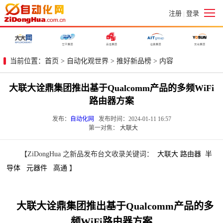
注册
登录
|
当前位置：
首页
>
自动化观世界
>
推好新品榜
> 内容
大联大诠鼎集团推出基于Qualcomm产品的多频WiFi
路由器方案
发布：
自动化网
发布时间：2024-01-11 16:57
第一对焦：
大联大
【ZiDongHua 之新品发布台文收录关键词：
大联大 路由器 半
导体 元器件 高通
】
大联大
诠鼎
集团推出基于Qualcomm
产
品的
多
频
WiFi
路由器方案