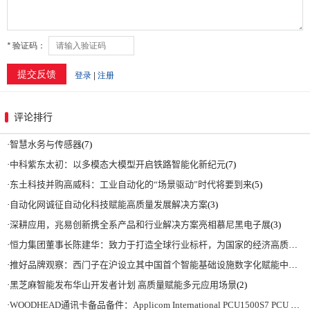
评论排行
·
智慧水务与传感器
(7)
·
中科紫东太初：以多模态大模型开启铁路智能化新纪元
(7)
·
东土科技并购高威科：工业自动化的“场景驱动”时代将要到来
(5)
·
自动化网诚征自动化科技赋能高质量发展解决方案
(3)
·
深耕应用，兆易创新携全系产品和行业解决方案亮相慕尼黑电子展
(3)
·
恒力集团董事长陈建华：致力于打造全球行业标杆，为国家的经济高质量发展贡献更大力量|上海电气集团党委书记、董事长吴磊来访
·
推好品牌观察：西门子在沪设立其中国首个智能基础设施数字化赋能中心
(2)
·
黑芝麻智能发布华山开发者计划 高质量赋能多元应用场景
(2)
·
WOODHEAD通讯卡备品备件：Applicom International PCU1500S7 PCU 1500 S7 V4.5.0