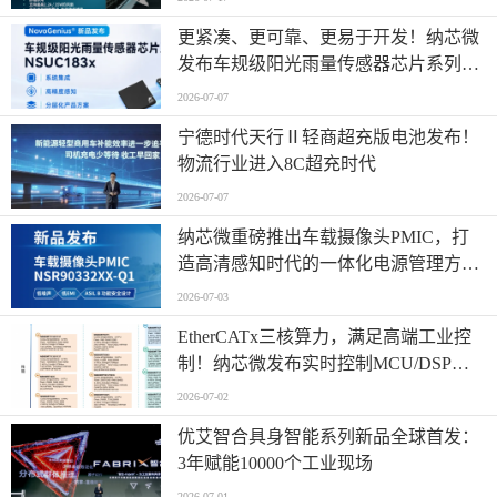
更紧凑、更可靠、更易于开发！纳芯微
发布车规级阳光雨量传感器芯片系列
NSUC183x
2026-07-07
宁德时代天行Ⅱ轻商超充版电池发布！
物流行业进入8C超充时代
2026-07-07
纳芯微重磅推出车载摄像头PMIC，打
造高清感知时代的一体化电源管理方
案！
2026-07-03
EtherCATx三核算力，满足高端工业控
制！纳芯微发布实时控制MCU/DSP
NS800RTA7系列
2026-07-02
优艾智合具身智能系列新品全球首发：
3年赋能10000个工业现场
2026-07-01