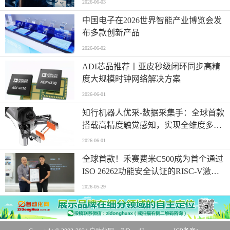
2026-06-03
中国电子在2026世界智能产业博览会发
布多款创新产品
2026-06-02
ADI芯品推荐丨亚皮秒级闭环同步高精
度大规模时钟网络解决方案
2026-06-01
知行机器人优采-数据采集手：全球首款
搭载高精度触觉感知，实现全维度多模
态同步采集
2026-06-01
全球首款！禾赛费米C500成为首个通过
ISO 26262功能安全认证的RISC-V激光
雷达主控芯片
2026-05-29