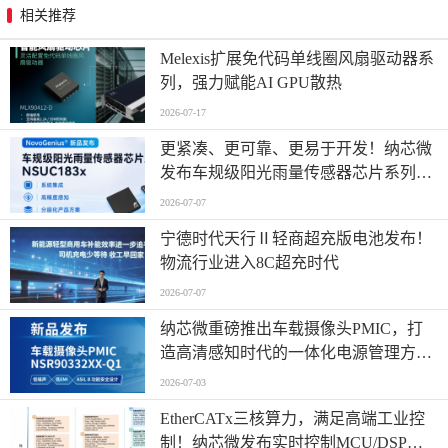
相关推荐
Melexis扩展免代码单线圈风扇驱动器系
列，强力赋能AI GPU散热
2026-07-17
更紧凑、更可靠、更易于开发！纳芯微
发布车规级阳光雨量传感器芯片系列
NSUC183x
2026-07-07
宁德时代天行Ⅱ轻商超充版电池发布！
物流行业进入8C超充时代
2026-07-07
纳芯微重磅推出车载摄像头PMIC，打
造高清感知时代的一体化电源管理方
案！
2026-07-03
EtherCATx三核算力，满足高端工业控
制！纳芯微发布实时控制MCU/DSP