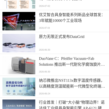
NS800RTA7系列
2026-07-02
优艾智合具身智能系列新品全球首发：
3年赋能10000个工业现场
2026-07-01
原力无限正式发布DataGrid
2026-06-30
​DuoVane C：Pfeiffer Vacuum+Fab
Solutions 推出新一代耐化学腐蚀旋片真
空泵
2026-06-30
纳芯微推出NST113x数字温度传感器，
以高精度测温赋能新一代微型化终端设
计
2026-06-24
行业首发｜打破“大小脑”物理边界！诺
达佳工业级具身智能引擎 AP-6121 硬核