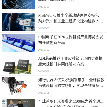
2026-06-05
MathWorks 推出全新瑞萨硬件支持包，
助力汽车和工业工程师快速构建嵌入式
系统原型
2026-06-03
中国电子在2026世界智能产业博览会发
布多款创新产品
2026-06-02
ADI芯品推荐丨亚皮秒级闭环同步高精
度大规模时钟网络解决方案
2026-06-01
知行机器人优采-数据采集手：全球首款
搭载高精度触觉感知，实现全维度多模
态同步采集
2026-06-01
全球首款！禾赛费米C500成为首个通过