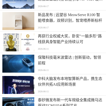
登场
2026-06-17
新品发布 | 远望谷 MeowServe R100 智
能喂食器，双频识别，智宠喂养新标杆
2026-06-17
再获行业权威大奖，卧安"一脑多形"路
线获具身智能产业持续认可
2026-06-11
保隆科技毫米波雷达 | 创新驱动，智领
前程
2026-06-11
中科大脑发布本地智算新产品，携生态
伙伴共拓AI应用新场景
2026-06-11
泰矽微发布新一代车规级全集成微马达
驱动TCM335/6系列芯片