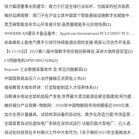
·
恒力集团董事长陈建华：致力于打造全球行业标杆，为国家的经济高质量发展贡献更大力量|上海电气集团党委书记、董事长吴磊来访
·
推好品牌观察：西门子在沪设立其中国首个智能基础设施数字化赋能中心
(2)
·
黑芝麻智能发布华山开发者计划 高质量赋能多元应用场景
(2)
·
WOODHEAD通讯卡备品备件：Applicom International PCU1500S7 PCU 1500 S7 V4.5.0
·
安森美和上能电气携手引领可持续能源应用的发展 两家公司合作开发高性能储能和太阳能组串式逆变器方案 以实现可持续的未来
·
【6.15-16日】2023第八届中国数字供应链创新峰会,演讲大咖阵容官宣
(2)
·
LS伺服电机APM-SB02ADK
(2)
·
Kepware 工业数据采集软件 及 常见问题解答
(2)
·
中国首款高血压介入治疗器械正式获批上市
(2)
·
维视教育大咖年终讲：打造智能制造人才培养体系
(1)
·
白鹤滩水电站全部机组投产发电 世界最大清洁能源走廊全面建成|将为建设新型能源体系、保障国家能源安全、实现“双碳”目标提供有力支撑
·
推好细分产业观察--物联网：2026年中国物联网市场规模接近3000亿美元 智慧工厂、智慧城市、智慧电网等将占60%以上
·
加大在用计量器具、试验检测设备的自动化、数字化改造力度|市场监管总局 工业和信息化部 关于促进企业计量能力提升的指导意见
·
全国首套自动化虚拟电厂系统在深圳试运行 功能匹敌大型电厂，已入选国际典型案例
·
自动化科技将在乡村振兴工作中大有作为|《关于做好2023年全面推进乡村振兴重点工作的意见》发布