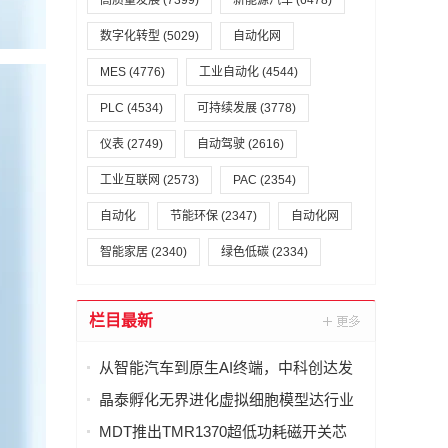
高质量发展
(7399)
新能源汽车
(6478)
数字化转型
(5029)
自动化网
MES
(4776)
工业自动化
(4544)
PLC
(4534)
可持续发展
(3778)
仪表
(2749)
自动驾驶
(2616)
工业互联网
(2573)
PAC
(2354)
自动化
节能环保
(2347)
自动化网
智能家居
(2340)
绿色低碳
(2334)
栏目最新
从智能汽车到原生AI终端，中科创达发
布 AquaClaw for IoT，打造面向物理世
晶泰孵化无界进化虚拟细胞模型达行业
界的统一智能体操作系统
最优(SOTA)，科学发现引擎开启内测申
MDT推出TMR1370超低功耗磁开关芯
请