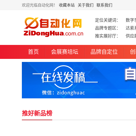
欢迎光临自动化网！
收藏本站
关于我们
联系我们
定位关键词：
数字
品牌专题区：
达索
推实展好厅：
供应
首页
会展赛培坛
品牌自定位
创
推好新品榜