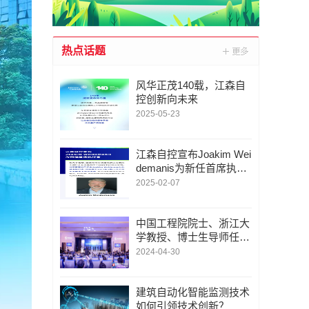
热点话题
风华正茂140载，江森自
控创新向未来
2025-05-23
江森自控宣布Joakim Wei
demanis为新任首席执行
官
2025-02-07
中国工程院院士、浙江大
学教授、博士生导师任其
龙：探索绿色技术未来应
2024-04-30
用，推动住宿行业向可持
续发展转型
建筑自动化智能监测技术
如何引领技术创新？