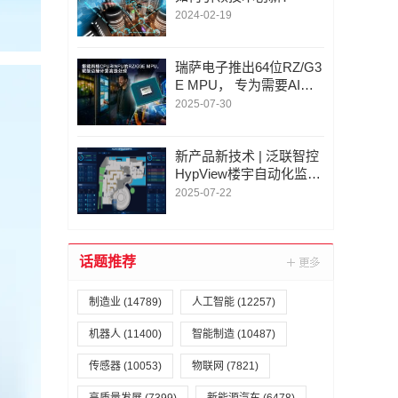
2024-02-19
瑞萨电子推出64位RZ/G3
E MPU， 专为需要AI加
速和边缘计算的高性能H
2025-07-30
MI系统设计
新产品新技术 | 泛联智控
HypView楼宇自动化监控
软件：开启楼宇智慧运营
2025-07-22
新时代
话题推荐
制造业
(14789)
人工智能
(12257)
机器人
(11400)
智能制造
(10487)
传感器
(10053)
物联网
(7821)