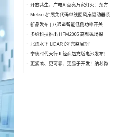
片，助力CGM设备实现超过两年待机寿
开放共生，广电AI点亮万家灯火：东方
命
有线发布"爱管家"AI智能体东东生态合作
Melexis扩展免代码单线圈风扇驱动器系
体系
列，强力赋能AI GPU散热
新品发布 | 八通道智能低侧功率开关
LD70008Q，汽车与工业负载驱动的理想
多维科技推出 HFM2905 高频磁场探
之选
头，实现磁场信号实时分析
北醒水下 LiDAR 的“完整周期”
宁德时代天行Ⅱ轻商超充版电池发布！
物流行业进入8C超充时代
更紧凑、更可靠、更易于开发！纳芯微
发布车规级阳光雨量传感器芯片系列
NSUC183x