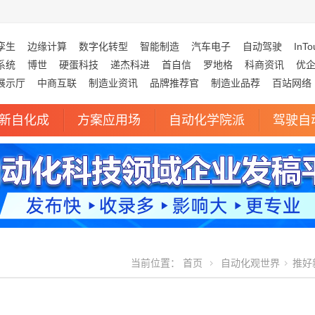
孪生
边缘计算
数字化转型
智能制造
汽车电子
自动驾驶
InTo
系统
博世
硬蛋科技
递杰科进
首自信
罗地格
科商资讯
优
展示厅
中商互联
制造业资讯
品牌推荐官
制造业品荐
百站网络
新自化成
方案应用场
自动化学院派
驾驶自
当前位置：
首页
自动化观世界
推好