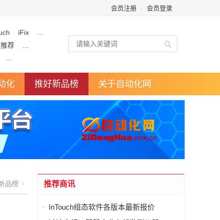
会员注册
|
会员登录
uch
iFix
...
企推荐
...
...
动化
推好新品榜
关于自动化网
新品榜
推荐商讯
InTouch组态软件各版本最新报价