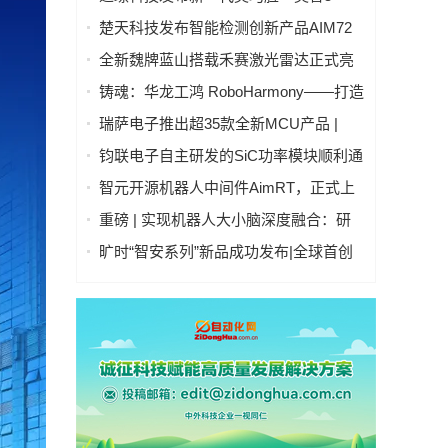
号」：开启人形机器人"生命感交互"新时
楚天科技发布智能检测创新产品AIM72
代
全自动灯检机
全新魏牌蓝山搭载禾赛激光雷达正式亮
相
铸魂：华龙工鸿 RoboHarmony——打造
自主可控工业操作系统硬核实力
瑞萨电子推出超35款全新MCU产品 |
RA4T1产品群、RA6T3产品群、RX26T
钧联电子自主研发的SiC功率模块顺利通
产品群 | 拓展电机控制嵌入式处理产品
过AQG-324认证
智元开源机器人中间件AimRT，正式上
阵容
线！
重磅 | 实现机器人大小脑深度融合：研
华科技与国讯芯微联合发布Thor平台具
旷时“智安系列”新品成功发布|全球首创
身智能控制器
全隐私雷视多传感融合技术引领行业