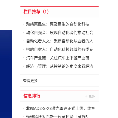
栏目推荐（1）
动感惠民生：惠及民生的自动化科技
动化自强音：展现自动化者们推动社会
进步发出的响亮声音
自动化者人文：聚焦自动化从业者的人
文思考
招聘自家人：自动化科技领域的各类专
家及人才需求资讯
汽车产业链：关注汽车上下游产业链
经济与管理：从控制论的角度来看经济
与管理
查看更多...
信息排行
北醒AD2-S-X3激光雷达正式上线，续写
智慧交通新篇章
逸璟科技发布新一代灵巧脸「灵智5