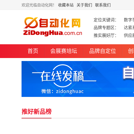
欢迎光临自动化网！
收藏本站
关于我们
联系我们
定位关键词：
数字
品牌专题区：
达索
推实展好厅：
供应
首页
会展赛培坛
品牌自定位
创
推好新品榜