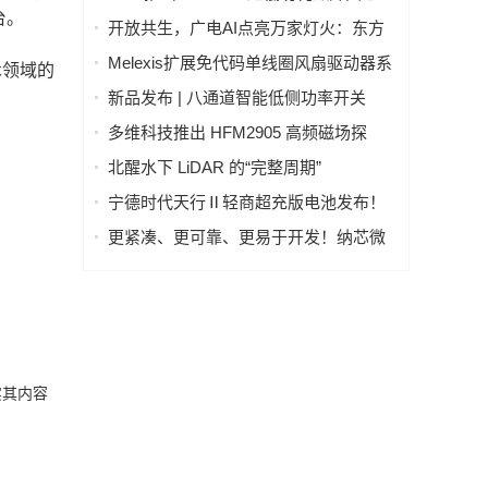
请
台。
片，助力CGM设备实现超过两年待机寿
开放共生，广电AI点亮万家灯火：东方
命
有线发布"爱管家"AI智能体东东生态合作
Melexis扩展免代码单线圈风扇驱动器系
术领域的
体系
列，强力赋能AI GPU散热
新品发布 | 八通道智能低侧功率开关
LD70008Q，汽车与工业负载驱动的理想
多维科技推出 HFM2905 高频磁场探
之选
头，实现磁场信号实时分析
北醒水下 LiDAR 的“完整周期”
宁德时代天行Ⅱ轻商超充版电池发布！
物流行业进入8C超充时代
更紧凑、更可靠、更易于开发！纳芯微
发布车规级阳光雨量传感器芯片系列
NSUC183x
实其内容