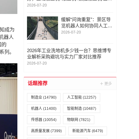
滚丝机 /滚牙机 ，滚丝机厂商选哪家
2026-07-20
缓解“问询重复”：景区导
览机器人如何协同人工导
知成为
览服务
2026-07-20
随机器人
国的
2026年工业洗地机多少钱一台？思维博专
 系列。
业解析采购避坑与实力厂家对比推荐
2026-07-20
话题推荐
制造业
(14790)
人工智能
(12257)
机器人
(11400)
智能制造
(10487)
传感器
(10054)
物联网
(7821)
高质量发展
(7399)
新能源汽车
(6479)