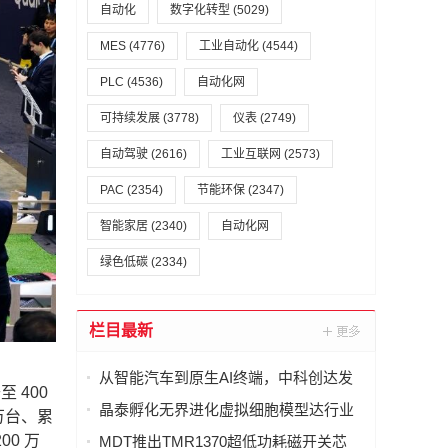
自动化
数字化转型
(5029)
MES
(4776)
工业自动化
(4544)
PLC
(4536)
自动化网
可持续发展
(3778)
仪表
(2749)
自动驾驶
(2616)
工业互联网
(2573)
PAC
(2354)
节能环保
(2347)
智能家居
(2340)
自动化网
绿色低碳
(2334)
栏目最新
从智能汽车到原生AI终端，中科创达发
 400
布 AquaClaw for IoT，打造面向物理世
晶泰孵化无界进化虚拟细胞模型达行业
万台、累
界的统一智能体操作系统
最优(SOTA)，科学发现引擎开启内测申
00 万
MDT推出TMR1370超低功耗磁开关芯