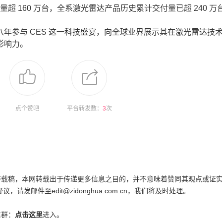
超 160 万台，全系激光雷达产品历史累计交付量已超 240 万
参与 CES 这一科技盛宴，向全球业界展示其在激光雷达技
影响力。
点个赞吧
平台转发数：
3
次
为转载稿，本网转载出于传递更多信息之目的，并不意味着赞同其观点或证
邮件至edit@zidonghua.com.cn，我们将及时处理。
信群：
点击这里
进入。