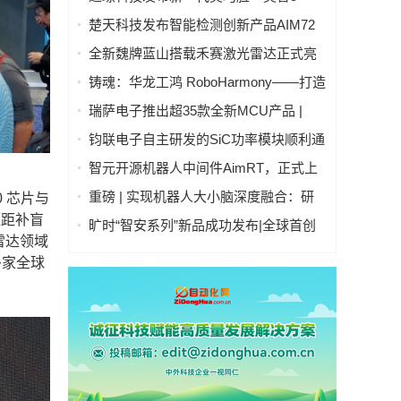
号」：开启人形机器人"生命感交互"新时
楚天科技发布智能检测创新产品AIM72
代
全自动灯检机
全新魏牌蓝山搭载禾赛激光雷达正式亮
相
铸魂：华龙工鸿 RoboHarmony——打造
自主可控工业操作系统硬核实力
瑞萨电子推出超35款全新MCU产品 |
RA4T1产品群、RA6T3产品群、RX26T
钧联电子自主研发的SiC功率模块顺利通
产品群 | 拓展电机控制嵌入式处理产品
过AQG-324认证
智元开源机器人中间件AimRT，正式上
阵容
线！
重磅 | 实现机器人大小脑深度融合：研
 芯片与
华科技与国讯芯微联合发布Thor平台具
短距补盲
旷时“智安系列”新品成功发布|全球首创
身智能控制器
雷达领域
全隐私雷视多传感融合技术引领行业
多家全球