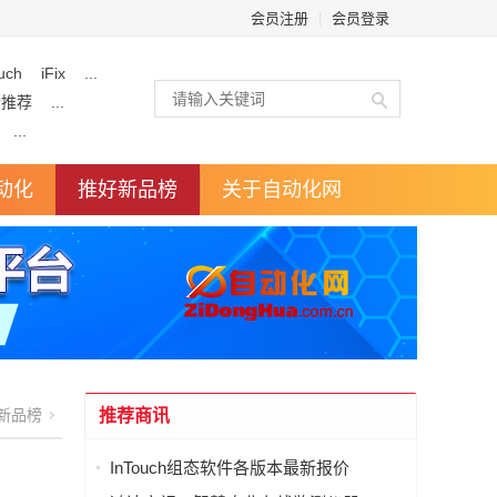
会员注册
|
会员登录
uch
iFix
...
企推荐
...
...
动化
推好新品榜
关于自动化网
新品榜
推荐商讯
InTouch组态软件各版本最新报价