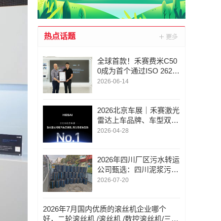
热点话题
全球首款！禾赛费米C50
0成为首个通过ISO 26262
功能安全认证的RISC-V
2026-06-14
激光雷达主控芯片
2026北京车展｜禾赛激光
雷达上车品牌、车型双第
一，市占率断层领先
2026-04-28
2026年四川厂区污水转运
公司甄选：四川泥浆污水
转运/四川管道污水转运/
2026-07-20
口碑与实力并重的行业参
考指南
2026年7月国内优质的滚丝机企业哪个
好，二轮滚丝机 /滚丝机 /数控滚丝机/三轮