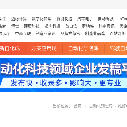
孪生
边缘计算
数字化转型
智能制造
汽车电子
自动驾驶
InTo
系统
博世
硬蛋科技
递杰科进
首自信
罗地格
科商资讯
优
展示厅
中商互联
制造业资讯
品牌推荐官
制造业品荐
百站网络
新自化成
方案应用场
自动化学院派
驾驶自
当前位置：
首页
自动化观世界
推好