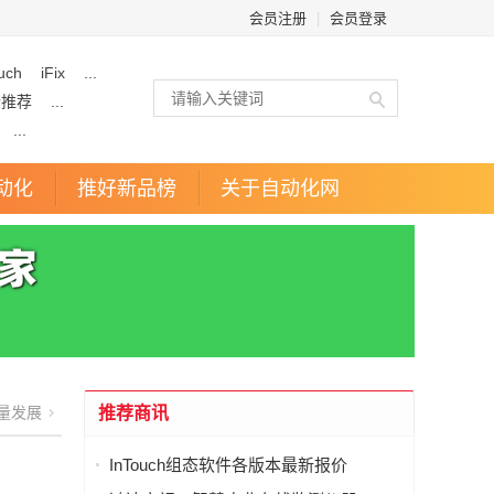
会员注册
|
会员登录
uch
iFix
...
企推荐
...
...
动化
推好新品榜
关于自动化网
量发展
推荐商讯
InTouch组态软件各版本最新报价