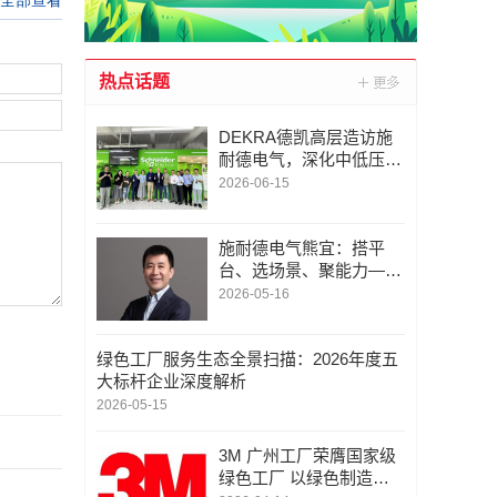
热点话题
DEKRA德凯高层造访施
耐德电气，深化中低压电
气和网络安全领域合作共
2026-06-15
探创新未来
施耐德电气熊宜：搭平
台、选场景、聚能力——
AI破局三重法则
2026-05-16
绿色工厂服务生态全景扫描：2026年度五
大标杆企业深度解析
2026-05-15
3M 广州工厂荣膺国家级
绿色工厂 以绿色制造赋