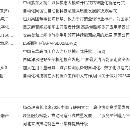
中科紫东太初：以多模态大模型开启铁路智能化新纪元
(7)
来
(5)
自动化网诚征自动化科技赋能高质量发展解决方案
(3)
深耕应用，兆易创新携全系产品和行业解决方案亮相慕尼黑电子展
(3)
推好品牌观察：西门子在沪设立其中国首个智能基础设施数字化赋能中心
黑芝麻智能发布华山开发者计划 高质量赋能多元应用场景
(2)
(2
WOODHEAD通讯卡备品备件：Applicom International PCU1500S7 PCU 1500 S7 V4.5.0
(2)
【6.15-16日】2023第八届中国数字供应链创新峰会,演讲大咖阵容官宣
(2)
LS伺服电机APM-SB02ADK
(2)
中国首款高血压介入治疗器械正式获批上市
(2)
推好细分产业观察--物联网：2026年中国物联网市场规模接近3000亿美元 智慧工厂、智慧城市、智慧电网等将占60%以上
(1)
全国首套自动化虚拟电厂系统在深圳试运行 功能匹敌大型电厂，已入选国际典型案例
(1)
广州市工信局召开第十五期中小企业圆桌会议推动固态变压器产业高质量发展
河北立法推动特色产业集群提档升级