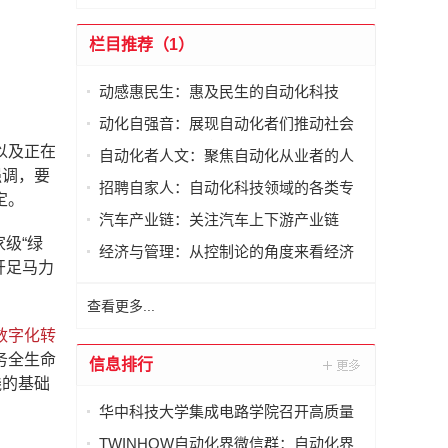
栏目推荐（1）
动感惠民生：惠及民生的自动化科技
动化自强音：展现自动化者们推动社会
进步发出的响亮声音
以及正在
自动化者人文：聚焦自动化从业者的人
强调，要
文思考
招聘自家人：自动化科技领域的各类专
定。
家及人才需求资讯
汽车产业链：关注汽车上下游产业链
级“绿
经济与管理：从控制论的角度来看经济
开足马力
与管理
查看更多...
数字化转
务全生命
信息排行
践的基础
华中科技大学集成电路学院召开高质量
发展论坛暨2025年度总结表彰会
TWINHOW自动化界微信群：自动化界