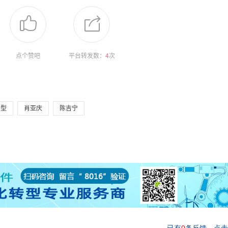
点个赞吧
平台转发数：
4
次
转型
肖亚庆
陈吉宁