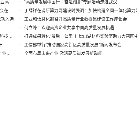
强基础 抓改革 促升级 上海以质量基础设施赋能高端装备产业高质量发展
“高质量发展中国行・奋进湖北”专题活动走进武汉
中药产业发展十年成果展暨“十五五”中药行业高质量发展大会在昌举办
成功入选
工业和信息化部召开高质量行业数据集建设工作座谈会
何立峰：欢迎美资企业共享中国高质量发展机遇
兰州市深入推进“161”科技创新体系高质量发展 打造区域性科技创新高地专题新闻发布会实录（文+图）
开
工信部举行“推动国家高新区高质量发展”新闻发布会
率先打造智能经济新形态|深圳市加快推进人工智能服务器产业链高质量发展行动计划
全面布局未来产业 激活高质量发展新动能