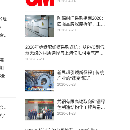
能高质量发展
2026-04-14
防辐射门采购指南2026：
恒力集团董事长陈建华：致力于打造全球行业标杆，为国家的经济高质量发展贡献更大力量|上海电气集团党委书记、董事长吴磊来访
四强品牌深度拆解，王力
)
凭十环认证+上市背景稳
2026-07-20
安森美和上能电气携手引领可持续能源应用的发展 两家公司合作开发高性能储能和太阳能组串式逆变器方案 以实现可持续的未来
(2)
居首位
2026年绝缘配线槽采购避坑：从PVC到低
烟无卤的材质选择与上海亿思柯电气产品
解析
白鹤滩水电站全部机组投产发电 世界最大清洁能源走廊全面建成|将为建设新型能源体系、保障国家能源安全、实现“双碳”目标提供有力支撑
2026-07-20
加大在用计量器具、试验检测设备的自动化、数字化改造力度|市场监管总局 工业和信息化部 关于促进企业计量能力提升的指导意见
(
新思想引领新征程 | 传统
自动化科技将在乡村振兴工作中大有作为|《关于做好2023年全面推进乡村振兴重点工作的意见》发布
(1)
产业的“蝶变”跃迁
2026-05-28
武钢有限高端取向硅钢绿
色制造结构化工程首卷高
杨杰理事长出席2026中国互联网大会—算电协同高质量发展会议并致辞
端取向硅钢成品卷顺利下
2026-01-23
聚焦服务赋能，推动制造业高质量发展——“服务型制造万里行”走进湖南常德
线