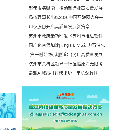
微信联盟群分行业入口导航
聚焦服务赋能，推动制造业高质量发展
——“服务型制造万里行”走进湖南常德
杨杰理事长出席2026中国互联网大会—
算电协同高质量发展会议并致辞
川仪股份开启高质量发展新篇章
苏州市政府最新印发《苏州市推进软件
产业高质量发展行动计划（2026～2027
国产化替代加速|King’s LIMS助力石油化
年）》
工行业数字化转型与高质量发展
“第一财经”权威报道：(民企高质量发展
调研)给机械臂装上轮子和大脑，工业机
杭州市余杭区领导一行莅临原力无限考
器人涌现新蓝海
察指导，共话具身智能产业高质量发展
最新AI城市排行榜出炉：京杭深蝉联
TOP3，天津首进前十