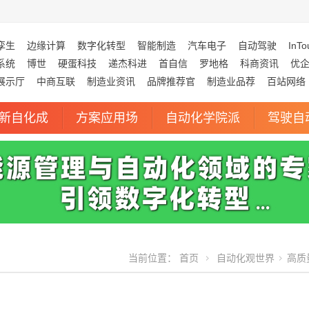
孪生
边缘计算
数字化转型
智能制造
汽车电子
自动驾驶
InTo
系统
博世
硬蛋科技
递杰科进
首自信
罗地格
科商资讯
优
展示厅
中商互联
制造业资讯
品牌推荐官
制造业品荐
百站网络
新自化成
方案应用场
自动化学院派
驾驶自
当前位置：
首页
自动化观世界
高质