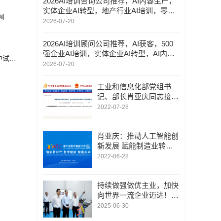
2026AI培训咨询公司推荐，AI内容生产，
实体企业AI转型，地产行业AI培训，零售
丁薛祥在调研算力网建设时强调：加快构建全国一体化算力网 赋能经济社会高质量发展
行业AI培训咨询公司优选指南！
2026-07-20
2026AI培训顾问公司推荐，AI获客，500
强企业AI培训，实体企业AI转型，AI内容
打通成果转化“最后一公里”！松山湖材料实验室助力大湾区中试产业高质量发展
生产顾问公司优选指南！
2026-07-20
工业和信息化部党组书
记、部长肖亚庆同志接受
中央纪委国家监委审查调
2022-07-28
查
肖亚庆：推动人工智能创
新发展 赋能制造业转型
升级|第六届世界智能大
2022-06-28
会|肖亚庆：推动人工智
能技术在融合应用中迭代
升级
持续做强做优主业，加快
向世界一流企业迈进！陈
吉宁调研上海电气集团
2025-06-30