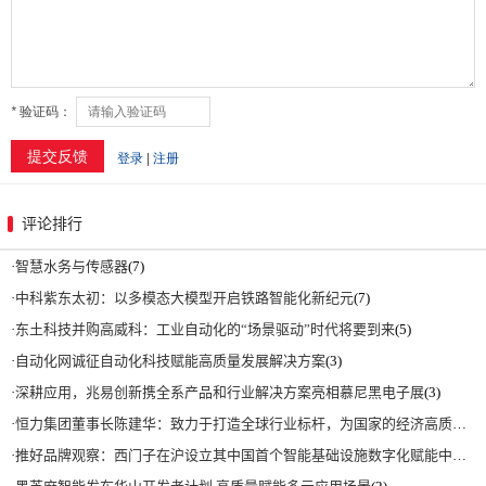
评论排行
·
智慧水务与传感器
(7)
·
中科紫东太初：以多模态大模型开启铁路智能化新纪元
(7)
·
东土科技并购高威科：工业自动化的“场景驱动”时代将要到来
(5)
·
自动化网诚征自动化科技赋能高质量发展解决方案
(3)
·
深耕应用，兆易创新携全系产品和行业解决方案亮相慕尼黑电子展
(3)
·
恒力集团董事长陈建华：致力于打造全球行业标杆，为国家的经济高质量发展贡献更大力量|上海电气集团党委书记、董事长吴磊来访
·
推好品牌观察：西门子在沪设立其中国首个智能基础设施数字化赋能中心
(2)