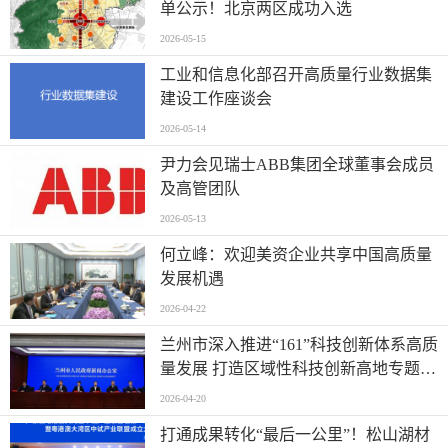
单公示！北京两区成功入选
2026-05-15
工业和信息化部召开高质量行业数据集
建设工作座谈会
2026-05-14
尹力会见瑞士ABB集团全球董事会成员
及高管团队
2026-05-13
何立峰：欢迎美资企业共享中国高质量
发展机遇
2026-04-22
兰州市深入推进“161”科技创新体系高质
量发展 打造区域性科技创新高地专题新
闻发布会实录（文+图）
2026-04-20
打通成果转化“最后一公里”！松山湖材