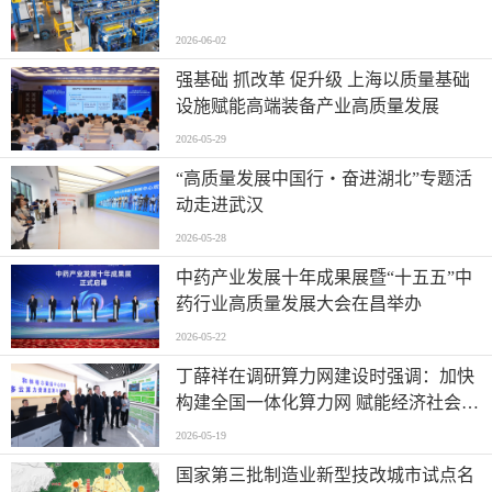
2026-06-02
强基础 抓改革 促升级 上海以质量基础
设施赋能高端装备产业高质量发展
2026-05-29
“高质量发展中国行・奋进湖北”专题活
动走进武汉
2026-05-28
中药产业发展十年成果展暨“十五五”中
药行业高质量发展大会在昌举办
2026-05-22
丁薛祥在调研算力网建设时强调：加快
构建全国一体化算力网 赋能经济社会高
质量发展
2026-05-19
国家第三批制造业新型技改城市试点名