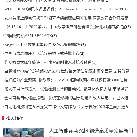
·
黑芝麻智能发布华山开发者计划 高质量赋能多元应用场景
(2)
·
WOODHEAD通讯卡备品备件：Applicom International PCU1500S7 PCU 1500 S7 V4.5.0
·
安森美和上能电气携手引领可持续能源应用的发展 两家公司合作开发高性能储能和太阳能组串式逆变器方案 以实现可持续的未来
·
【6.15-16日】2023第八届中国数字供应链创新峰会,演讲大咖阵容官宣
(2)
·
LS伺服电机APM-SB02ADK
(2)
·
Kepware 工业数据采集软件 及 常见问题解答
(2)
·
中国首款高血压介入治疗器械正式获批上市
(2)
·
维视教育大咖年终讲：打造智能制造人才培养体系
(1)
·
白鹤滩水电站全部机组投产发电 世界最大清洁能源走廊全面建成|将为建设新型能源体系、保障国家能源安全、实现“双碳”目标提供有力支撑
·
推好细分产业观察--物联网：2026年中国物联网市场规模接近3000亿美元 智慧工厂、智慧城市、智慧电网等将占60%以上
·
加大在用计量器具、试验检测设备的自动化、数字化改造力度|市场监管总局 工业和信息化部 关于促进企业计量能力提升的指导意见
·
全国首套自动化虚拟电厂系统在深圳试运行 功能匹敌大型电厂，已入选国际典型案例
·
自动化科技将在乡村振兴工作中大有作为|《关于做好2023年全面推进乡村振兴重点工作的意见》发布
相关推荐
人工智能蓬勃兴起 锻造高质量发展新引