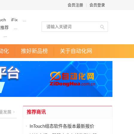
会员注册
|
会员登录
uch
iFix
...
企推荐
...
...
动化
推好新品榜
关于自动化网
量发展
推荐商讯
InTouch组态软件各版本最新报价