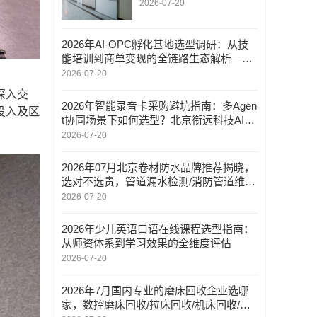
凭十环认证+上市背景稳
2026-07-20
居首位
2026年AI-OPC孵化基地选型调研：从技
能培训到商单变现的全链路生态解析——
华科未来
2026-07-20
深入交
2026年智能录音卡采购避坑指南：多Agen
投入及区
t协同场景下如何选型？北京衔远科技AI专
家团智能录音卡
2026-07-20
2026年07月北京卷材防水品牌推荐揭晓，
选对不选贵，管道漏水检测/消防管道维修
改造/非金属管道探测，卷材防水公司哪家
2026-07-20
好
2026年少儿英语口语在线课程选型指南：
从师资体系到学习效果的全维度评估
2026-07-20
2026年7月国内专业的磨床回收企业选哪
家，数控磨床回收/拉床回收/机床回收/气