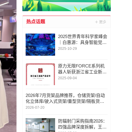
热点话题
2025世界青年科学家峰会
｜白惠源：具身智能觉
醒，开启AI赛道下半场
2025-10-29
原力无限FORCE系列机
器人斩获浙江省工业新产
品认证
2025-09-04
2026年7月货架品牌推荐，仓储货架/自动
化立体库/驶入式货架/重型货架/隔板货架/
层板货架/轻型货架，货架企业如何选
2026-07-20
防辐射门采购指南2026：
四强品牌深度拆解，王力