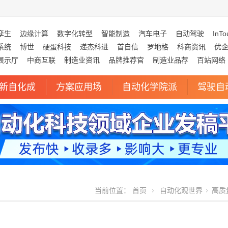
孪生
边缘计算
数字化转型
智能制造
汽车电子
自动驾驶
InTo
系统
博世
硬蛋科技
递杰科进
首自信
罗地格
科商资讯
优
展示厅
中商互联
制造业资讯
品牌推荐官
制造业品荐
百站网络
新自化成
方案应用场
自动化学院派
驾驶自
当前位置：
首页
自动化观世界
高质