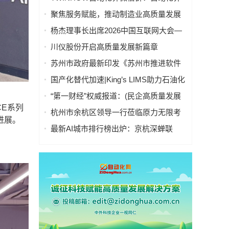
微信联盟群分行业入口导航
聚焦服务赋能，推动制造业高质量发展
——“服务型制造万里行”走进湖南常德
杨杰理事长出席2026中国互联网大会—
算电协同高质量发展会议并致辞
川仪股份开启高质量发展新篇章
苏州市政府最新印发《苏州市推进软件
产业高质量发展行动计划（2026～2027
国产化替代加速|King’s LIMS助力石油化
年）》
工行业数字化转型与高质量发展
“第一财经”权威报道：(民企高质量发展
CE系列
调研)给机械臂装上轮子和大脑，工业机
杭州市余杭区领导一行莅临原力无限考
进展。
器人涌现新蓝海
察指导，共话具身智能产业高质量发展
最新AI城市排行榜出炉：京杭深蝉联
TOP3，天津首进前十