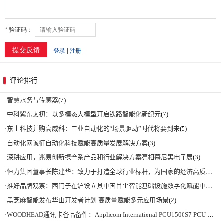
评论排行
·
智慧水务与传感器
(7)
·
中科紫东太初：以多模态大模型开启铁路智能化新纪元
(7)
·
东土科技并购高威科：工业自动化的“场景驱动”时代将要到来
(5)
·
自动化网诚征自动化科技赋能高质量发展解决方案
(3)
·
深耕应用，兆易创新携全系产品和行业解决方案亮相慕尼黑电子展
(3)
·
恒力集团董事长陈建华：致力于打造全球行业标杆，为国家的经济高质量发展贡献更大力量|上海电气集团党委书记、董事长吴磊来访
·
推好品牌观察：西门子在沪设立其中国首个智能基础设施数字化赋能中心
(2)
·
黑芝麻智能发布华山开发者计划 高质量赋能多元应用场景
(2)
·
WOODHEAD通讯卡备品备件：Applicom International PCU1500S7 PCU 1500 S7 V4.5.0