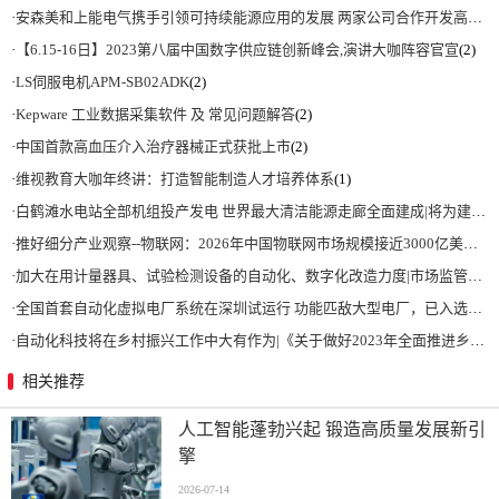
·
安森美和上能电气携手引领可持续能源应用的发展 两家公司合作开发高性能储能和太阳能组串式逆变器方案 以实现可持续的未来
·
【6.15-16日】2023第八届中国数字供应链创新峰会,演讲大咖阵容官宣
(2)
·
LS伺服电机APM-SB02ADK
(2)
·
Kepware 工业数据采集软件 及 常见问题解答
(2)
·
中国首款高血压介入治疗器械正式获批上市
(2)
·
维视教育大咖年终讲：打造智能制造人才培养体系
(1)
·
白鹤滩水电站全部机组投产发电 世界最大清洁能源走廊全面建成|将为建设新型能源体系、保障国家能源安全、实现“双碳”目标提供有力支撑
·
推好细分产业观察--物联网：2026年中国物联网市场规模接近3000亿美元 智慧工厂、智慧城市、智慧电网等将占60%以上
·
加大在用计量器具、试验检测设备的自动化、数字化改造力度|市场监管总局 工业和信息化部 关于促进企业计量能力提升的指导意见
·
全国首套自动化虚拟电厂系统在深圳试运行 功能匹敌大型电厂，已入选国际典型案例
·
自动化科技将在乡村振兴工作中大有作为|《关于做好2023年全面推进乡村振兴重点工作的意见》发布
相关推荐
人工智能蓬勃兴起 锻造高质量发展新引
擎
2026-07-14