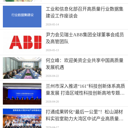
工业和信息化部召开高质量行业数据集
建设工作座谈会
2026-05-14
尹力会见瑞士ABB集团全球董事会成员
及高管团队
2026-05-13
何立峰：欢迎美资企业共享中国高质量
发展机遇
2026-04-22
兰州市深入推进“161”科技创新体系高质
量发展 打造区域性科技创新高地专题新
闻发布会实录（文+图）
2026-04-20
打通成果转化“最后一公里”！松山湖材
料实验室助力大湾区中试产业高质量发
展
2026-04-17