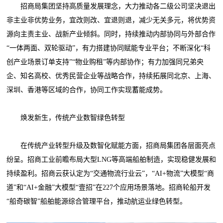
招商局集团坚持高质量发展理念，大力推动各二级公司坚决退出
非主业非优势业务，宜改则改、宜退则退，减少无关多元，将优势资
源向主责主业、战新产业倾斜。同时，持续推动内部协同与外部合作
“一体两面、双轮驱动”，有力搭建协同赋能专业平台；不断深化“科
创产业场景订单支持”“物业购租”等内部协作；有力加强同兄弟央
企、知名高校、优秀民营企业等战略合作，持续拓展同北京、上海、
深圳、香港等区域的合作，协同工作实现蓄能成势。
焕发新生，传统产业数智绿色转型
在传统产业转型升级及数智化赋能方面，招商局集团各层面亮点
纷呈。招商工业前瞻布局大型LNG等高端船舶制造，实现稳健发展和
持续盈利。招商云获认定为“交通物流行业云”，“AI+物流”大模型“商
道”和“AI+金融”大模型“壹招”在227个应用场景落地。招商轮船开发
“船奇碳智”船舶能源综合管理平台，推动航运业绿色转型。