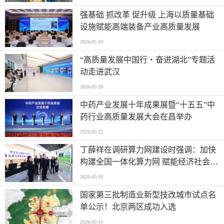
强基础 抓改革 促升级 上海以质量基础
设施赋能高端装备产业高质量发展
2026-05-29
“高质量发展中国行・奋进湖北”专题活
动走进武汉
2026-05-28
中药产业发展十年成果展暨“十五五”中
药行业高质量发展大会在昌举办
2026-05-22
丁薛祥在调研算力网建设时强调：加快
构建全国一体化算力网 赋能经济社会高
质量发展
2026-05-19
国家第三批制造业新型技改城市试点名
单公示！北京两区成功入选
2026-05-15