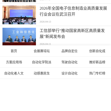
2026年全国电子信息制造业高质量发展
行业会议在武汉召开
2026-04-13
工信部举行“推动国家高新区高质量发
展”新闻发布会
2026-04-11
首页
会展赛培坛
品牌自定位
创新自化成
率先打造智能经济新形态|深圳市加快推
进人工智能服务器产业链高质量发展行
方案应用场
自动化学院派
驾驶自动化
推好新品榜
动计划
2026-03-25
自动化者人文
动感惠民生
设计自动化
热门专栏榜
全面布局未来产业 激活高质量发展新动
能
2026-03-18
Copyright © 2003-2024
自动化网
ZiDongHua.com.cn ICP备案：