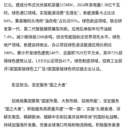
亿元，建成分布式光伏装机容量215MW，2024年发电量1.38亿千瓦
时。绿色港口领域，实现能源消费“无煤化”，新能源集卡占比达
64%，集装箱码头场桥“油改电”占比达95%。绿色航运领域，联合研
发第一代、第二代智能硬质翼型风帆，应用后单船年均节油超
7.4%，减少碳排放2200余吨，综合性能指标达世界领先水平。绿色
地产领域，新建自持商业、办公项目绿色清洁能源应用比例达
100%，累计开发绿色建筑549个、总面积7829万平方米，其中72%获
得绿色建筑认证，LEED认证项目45个。绿色制造领域，招商工业获
评5家国家级绿色工厂及3家国家级绿色供应链企业认证。
彰显担当，坚定服务“国之大者”
招商局集团聚焦“国家所需、大势所趋、招商所能”，坚定服务
“国之大者”，积极服务高质量共建“一带一路”，实施“扎根香港、深
耕东南亚、精耕欧洲、细耕中东和拉美并延伸非洲”的国际化战略，
持续加强海外发展，完善全球港口布局和物流网络。积极服务香港