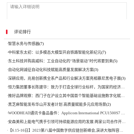
评论排行
·
智慧水务与传感器
(7)
·
中科紫东太初：以多模态大模型开启铁路智能化新纪元
(7)
·
东土科技并购高威科：工业自动化的“场景驱动”时代将要到来
(5)
·
自动化网诚征自动化科技赋能高质量发展解决方案
(3)
·
深耕应用，兆易创新携全系产品和行业解决方案亮相慕尼黑电子展
(3)
·
恒力集团董事长陈建华：致力于打造全球行业标杆，为国家的经济高质量发展贡献更大力量|上海电气集团党委书记、董事长吴磊来访
·
推好品牌观察：西门子在沪设立其中国首个智能基础设施数字化赋能中心
·
黑芝麻智能发布华山开发者计划 高质量赋能多元应用场景
(2)
·
WOODHEAD通讯卡备品备件：Applicom International PCU1500S7 PCU 1500 S7 V4.5.0
·
安森美和上能电气携手引领可持续能源应用的发展 两家公司合作开发高性能储能和太阳能组串式逆变器方案 以实现可持续的未来
·
【6.15-16日】2023第八届中国数字供应链创新峰会,演讲大咖阵容官宣
(2)