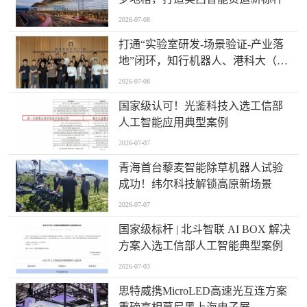
2026-07-08
打通“实验室研发-场景验证-产业落
地”闭环，知行机器人、港科大（广
州）、北京粤电三方联合解锁城市
2026-07-08
服务机器人规模化应用
国家级认可！光鉴科技入选工信部
人工智能应用典型案例
2026-07-07
青海首台藜麦智能除草机器人试验
成功！纬尔科技解锁高原新场景
2026-07-07
国家级标杆 | 北斗智联 AI BOX 解决
方案入选工信部人工智能典型案例
2026-07-03
思特威携MicroLED高速光互连方案