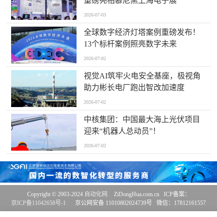
重磅亮相慕尼黑上海电子展
2026-07-03
全球数字经济灯塔案例重磅发布！
13个标杆案例照亮数字未来
2026-07-02
视觉AI筑牢火电安全基座，极视角
助力彬长电厂跑出智改加速度
2026-07-02
中核集团：中国最大海上光伏项目
迎来“机器人总动员”！
2026-07-02
Copyright © 2003-2024
自动化网
ZiDongHua.com.cn ICP备案：
京ICP备11042658号-1
京公网安备 11010802024739号 微信：17812161557