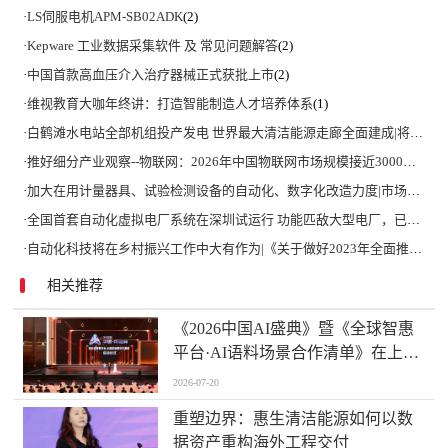
·
LS伺服电机APM-SB02ADK
(2)
·
Kepware 工业数据采集软件 及 常见问题解答
(2)
·
中国首款高血压介入治疗器械正式获批上市
(2)
·
维视教育大咖年终讲：打造智能制造人才培养体系
(1)
·
白鹤滩水电站全部机组投产发电 世界最大清洁能源走廊全面建成|将为建设新型能源体系、保障国家能源安全、实现“双碳”目标提供有力支撑
·
推好细分产业观察--物联网：2026年中国物联网市场规模接近3000亿美元 智慧工厂、智慧城市、智慧电网等将占60%以上
·
加大在用计量器具、试验检测设备的自动化、数字化改造力度|市场监管总局 工业和信息化部 关于促进企业计量能力提升的指导意见
·
全国首套自动化虚拟电厂系统在深圳试运行 功能匹敌大型电厂，已入选国际典型案例
·
自动化科技将在乡村振兴工作中大有作为|《关于做好2023年全面推进乡村振兴重点工作的意见》发布
相关推荐
《2026中国AI盛典》暨《全球智惠
平台·AI语料场景合作清单》在上海
启动
2026-07-20
重塑边界：惠生清洁能源如何以数
据资产重构海外工程交付