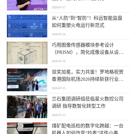
2026-07-17
从“人防”到“智防”！科远智能监盘
如何重塑火电运行新范式
2026-07-16
巧用图像传感器模块参考设计
（PRISM），简化成像设备从设计
到制造的全流程
2026-07-16
双奖加冕，实力共鉴！罗地格祝贺
香港国际机场2026持续斩获行业大
奖
2026-07-15
兰石集团调研组莅临星火数控公司
调研 指导数智化转型工作
2026-07-15
煤矿配电巡检的数字化跨越：一台
机器人如何改变“抄表”这件小事