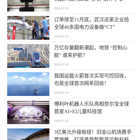
2026-07-14
订单排至11月底，武汉这家企业给
全球40多国电力设备做“CT”
2026-07-14
万亿存量翻新潮起，地铁 “控制心
脏” 谁来护航？
2026-07-14
我国运载火箭首次实现可控回收，
也是全球首次网系回收！
2026-07-14
傅利叶机器人乐队亮相奈尔宝全球
首家AI×EI儿童科技馆
2026-07-13
​3亿美元升级枢纽！旧金山机场携手
罗地格，打造美西智能货运新标杆