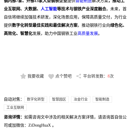
钢内部
7
家
、
外部13家
大型
钢铁企业
提供
智能制造
解决方案
，推动工
业互联网、大数据、
人工智能
等技术与钢铁产业深度融合
。未来，首
自信将继续加强技术研发，深化场景应用，保障高质量交付，为行业
提供
数字化转型最佳实践和
最佳
解决方案
，推动钢铁行业向
绿色化、
高效化、智慧化
发展，助力中国钢铁工业
高质量发展
。
我要收藏
点个赞吧
平台转发数：
8
次
自动对焦：
数字化转型
智慧园区
冶金行业
智能制造
工业互联网
咨询详情：
如需咨询文中涉及的相关解决方案详情，请咨询首自信公
司或加微信：ZiDongHuaX 。