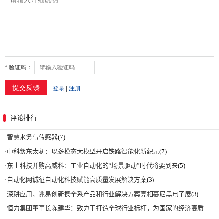
评论排行
·
智慧水务与传感器
(7)
·
中科紫东太初：以多模态大模型开启铁路智能化新纪元
(7)
·
东土科技并购高威科：工业自动化的“场景驱动”时代将要到来
(5)
·
自动化网诚征自动化科技赋能高质量发展解决方案
(3)
·
深耕应用，兆易创新携全系产品和行业解决方案亮相慕尼黑电子展
(3)
·
恒力集团董事长陈建华：致力于打造全球行业标杆，为国家的经济高质量发展贡献更大力量|上海电气集团党委书记、董事长吴磊来访