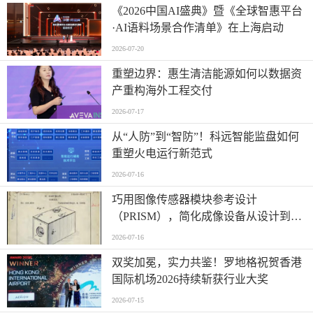
《2026中国AI盛典》暨《全球智惠平台
·AI语料场景合作清单》在上海启动
2026-07-20
重塑边界：惠生清洁能源如何以数据资
产重构海外工程交付
2026-07-17
从“人防”到“智防”！科远智能监盘如何
重塑火电运行新范式
2026-07-16
巧用图像传感器模块参考设计
（PRISM），简化成像设备从设计到制
造的全流程
2026-07-16
双奖加冕，实力共鉴！罗地格祝贺香港
国际机场2026持续斩获行业大奖
2026-07-15