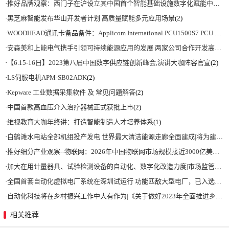
·
推好品牌观察：西门子在沪设立其中国首个智能基础设施数字化赋能中心
(2)
·
黑芝麻智能发布华山开发者计划 高质量赋能多元应用场景
(2)
·
WOODHEAD通讯卡备品备件：Applicom International PCU1500S7 PCU 1500 S7 V4.5.0
·
安森美和上能电气携手引领可持续能源应用的发展 两家公司合作开发高性能储能和太阳能组串式逆变器方案 以实现可持续的未来
·
【6.15-16日】2023第八届中国数字供应链创新峰会,演讲大咖阵容官宣
(2)
·
LS伺服电机APM-SB02ADK
(2)
·
Kepware 工业数据采集软件 及 常见问题解答
(2)
·
中国首款高血压介入治疗器械正式获批上市
(2)
·
维视教育大咖年终讲：打造智能制造人才培养体系
(1)
·
白鹤滩水电站全部机组投产发电 世界最大清洁能源走廊全面建成|将为建设新型能源体系、保障国家能源安全、实现“双碳”目标提供有力支撑
·
推好细分产业观察--物联网：2026年中国物联网市场规模接近3000亿美元 智慧工厂、智慧城市、智慧电网等将占60%以上
·
加大在用计量器具、试验检测设备的自动化、数字化改造力度|市场监管总局 工业和信息化部 关于促进企业计量能力提升的指导意见
·
全国首套自动化虚拟电厂系统在深圳试运行 功能匹敌大型电厂，已入选国际典型案例
·
自动化科技将在乡村振兴工作中大有作为|《关于做好2023年全面推进乡村振兴重点工作的意见》发布
相关推荐