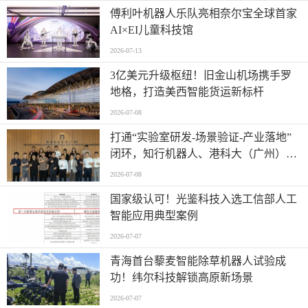
傅利叶机器人乐队亮相奈尔宝全球首家
AI×EI儿童科技馆
2026-07-13
​3亿美元升级枢纽！旧金山机场携手罗
地格，打造美西智能货运新标杆
2026-07-08
打通“实验室研发-场景验证-产业落地”
闭环，知行机器人、港科大（广州）、
北京粤电三方联合解锁城市服务机器人
2026-07-08
规模化应用
国家级认可！光鉴科技入选工信部人工
智能应用典型案例
2026-07-07
青海首台藜麦智能除草机器人试验成
功！纬尔科技解锁高原新场景
2026-07-07