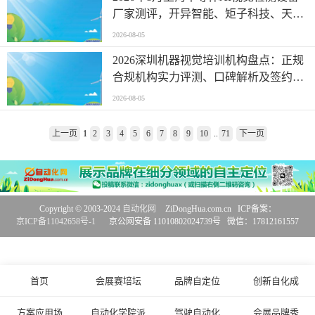
厂家测评，开异智能、矩子科技、天准
科技等厂家分析
2026-08-05
2026深圳机器视觉培训机构盘点：正规
合规机构实力评测、口碑解析及签约避
坑全FAQ
2026-08-05
上一页
1
2
3
4
5
6
7
8
9
10
..
71
下一页
Copyright © 2003-2024
自动化网
ZiDongHua.com.cn ICP备案：
京ICP备11042658号-1
京公网安备 11010802024739号 微信：17812161557
首页
会展赛培坛
品牌自定位
创新自化成
方案应用场
自动化学院派
驾驶自动化
会展品牌秀