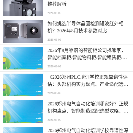
推荐解析
2026-08-06
如何挑选半导体晶圆检测短波红外相
机？2026年8月技术参数对比
2026-08-06
2026年8月靠谱的智能柜公司找哪家，
智能档案柜/智能物料柜/智能租赁柜/智
能柜/智能物料管理柜，智能柜实力厂家
2026-08-06
选哪家
《2026郑州PLC培训学校正规靠谱性评
估：头部机构实力盘点、产业适配选型
指南 + 签约全流程避坑FAQ大全》
2026-08-06
2026郑州电气自动化培训哪家好？正规
机构盘点、智能制造适配选型攻略、就
业保障避坑FAQ全解析
2026-08-06
2026郑州电气自动化培训学校靠谱性深