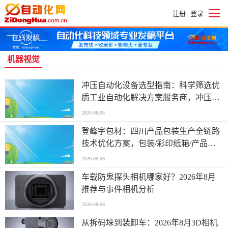
注册
登录
|
机器视觉
冲压自动化设备选型指南：科学筛选优
质工业自动化解决方案服务商，冲压废
料收集，冲压废料自动导出企业有哪些
2026-08-06
登峰宇包材：四川产品包装生产全链路
技术优化方案，包装/彩印纸箱/产品包
装/纸箱/飞机纸盒/彩印纸盒，包装公司
2026-08-06
推荐
车载防鬼探头相机哪家好？2026年8月
推荐与事件相机分析
2026-08-06
从拆码垛到装卸车：2026年8月3D相机