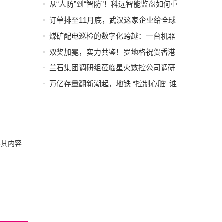
（PRISM），简化成像设备从设计到制
从“人防”到“智防”！科远智能监盘如何重
造的全流程
塑火电运行新范式
订单排至11月底，武汉这家企业给全球
40多国电力设备做“CT”
煤矿配电巡检的数字化跨越：一台机器
人如何改变“抄表”这件小事
双奖加冕，实力共鉴！罗地格祝贺香港
国际机场2026持续斩获行业大奖
兰石集团调研组莅临星火数控公司调研
指导数智化转型工作
万亿存量翻新潮起，地铁 “控制心脏” 谁
来护航？
实其内容