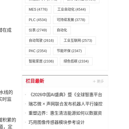
MES
(4776)
工业自动化
(4544)
PLC
(4534)
可持续发展
(3778)
潜在成
仪表
(2749)
自动化
自动驾驶
(2616)
工业互联网
(2573)
PAC
(2354)
节能环保
(2347)
智能家居
(2336)
绿色低碳
(2334)
栏目最新
水线的
《2026中国AI盛典》暨《全球智惠平台
实时监
·AI语料场景合作清单》在上海启动
瑞芯微 × 声网联合发布机器人平行操控
一体化解决方案
重塑边界：惠生清洁能源如何以数据资
产重构海外工程交付
域积累的
巧用图像传感器模块参考设计
道，定