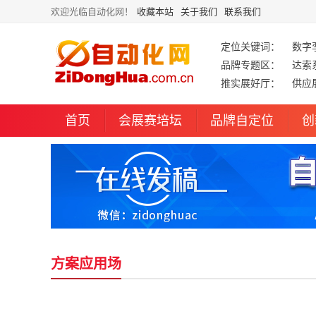
欢迎光临自动化网！
收藏本站
关于我们
联系我们
定位关键词：
数字
品牌专题区：
达索
推实展好厅：
供应
首页
会展赛培坛
品牌自定位
创
方案应用场