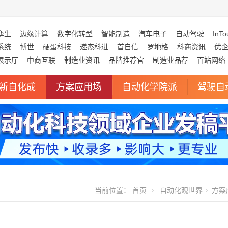
孪生
边缘计算
数字化转型
智能制造
汽车电子
自动驾驶
InTo
系统
博世
硬蛋科技
递杰科进
首自信
罗地格
科商资讯
优
展示厅
中商互联
制造业资讯
品牌推荐官
制造业品荐
百站网络
新自化成
方案应用场
自动化学院派
驾驶自
当前位置：
首页
自动化观世界
方案