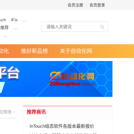
会员注册
|
会员登录
uch
iFix
...
企推荐
...
...
动化
推好新品榜
关于自动化网
应用场
推荐商讯
InTouch组态软件各版本最新报价