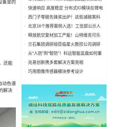
设备里的
亮相慕尼黑上海电子展
快速响应 高度稳定 分布式IO模块在锂电
池制造的优势揭秘 | 支持Modbus、
西门子零碳先锋奖出炉！这些减碳黑科
MQTT、OPC UA、Profinet、
技太能打！
北京16个推荐案例入选！工信部公示人
EtherCAT、Ethernet/IP、BACnet/IP等多
工智能应用典型案例
种协议
释放航空复材加工产能！山特维克可乐
满锯齿刃铣刀从源头解决四大铣削工艺
兰石集团调研组莅临星火数控公司调研
痛点
指导数智化转型工作
从“人防”到“智防”！科远智能监盘如何重
塑火电运行新范式
兆易创新携多套解决方案亮相
，还能
CIIF2025，助力人形机器人落地
巧用图像传感器模块参考设计
（PRISM），简化成像设备从设计到制
自动色谱
造的全流程
心的解决