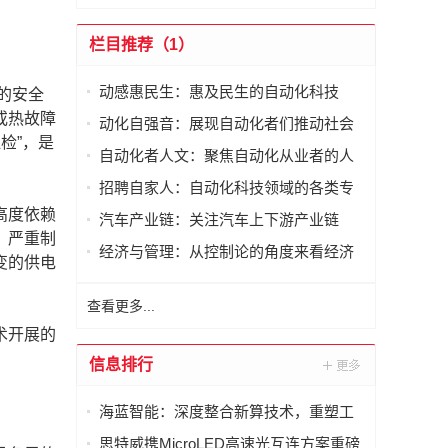
栏目推荐（1）
动感惠民生：惠及民生的自动化科技
的安全
或热故障
动化自强音：展现自动化者们推动社会
检”，是
进步发出的响亮声音
自动化者人文：聚焦自动化从业者的人
文思考
招聘自家人：自动化科技领域的各类专
家及人才需求资讯
高度依赖
汽车产业链：关注汽车上下游产业链
，严重制
经济与管理：从控制论的角度来看经济
变的供电
与管理
查看更多...
术开展的
信息排行
海蓝智能：深度整合新算技术，重塑工
业读码器服务新标杆
思特威携MicroLED高速光互连方案重磅