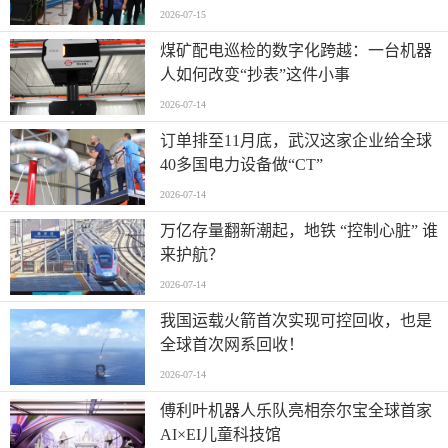
2026-07-15
煤矿配电巡检的数字化跨越：一台机器
人如何改变“抄表”这件小事
2026-07-14
订单排至11月底，武汉这家企业给全球
40多国电力设备做“CT”
2026-07-14
万亿存量翻新潮起，地铁 “控制心脏” 谁
来护航？
2026-07-14
我国运载火箭首次实现可控回收，也是
全球首次网系回收！
2026-07-14
傅利叶机器人乐队亮相奈尔宝全球首家
AI×EI儿童科技馆