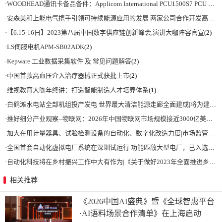
·
WOODHEAD通讯卡备品备件：Applicom International PCU1500S7 PCU 1500 S7 V4.5.0
·
安森美和上能电气携手引领可持续能源应用的发展 两家公司合作开发高性能储能和太阳能组串式逆变器方案 以实现可持续的未来
·
【6.15-16日】2023第八届中国数字供应链创新峰会,演讲大咖阵容官宣
(2)
·
LS伺服电机APM-SB02ADK
(2)
·
Kepware 工业数据采集软件 及 常见问题解答
(2)
·
中国首款高血压介入治疗器械正式获批上市
(2)
·
维视教育大咖年终讲：打造智能制造人才培养体系
(1)
·
白鹤滩水电站全部机组投产发电 世界最大清洁能源走廊全面建成|将为建设新型能源体系、保障国家能源安全、实现“双碳”目标提供有力支撑
·
推好细分产业观察--物联网：2026年中国物联网市场规模接近3000亿美元 智慧工厂、智慧城市、智慧电网等将占60%以上
·
加大在用计量器具、试验检测设备的自动化、数字化改造力度|市场监管总局 工业和信息化部 关于促进企业计量能力提升的指导意见
·
全国首套自动化虚拟电厂系统在深圳试运行 功能匹敌大型电厂，已入选国际典型案例
·
自动化科技将在乡村振兴工作中大有作为|《关于做好2023年全面推进乡村振兴重点工作的意见》发布
相关推荐
《2026中国AI盛典》暨《全球智惠平台
·AI语料场景合作清单》在上海启动