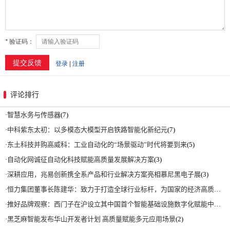
评论排行
·
智慧水务与传感器
(7)
·
中科紫东太初：以多模态大模型开启铁路智能化新纪元
(7)
·
东土科技并购高威科：工业自动化的“场景驱动”时代将要到来
(5)
·
自动化网诚征自动化科技赋能高质量发展解决方案
(3)
·
深耕应用，兆易创新携全系产品和行业解决方案亮相慕尼黑电子展
(3)
·
恒力集团董事长陈建华：致力于打造全球行业标杆，为国家的经济高质量发展贡献更大力量|上海电气集团党委书记、董事长吴磊来访
·
推好品牌观察：西门子在沪设立其中国首个智能基础设施数字化赋能中心
(2)
·
黑芝麻智能发布华山开发者计划 高质量赋能多元应用场景
(2)