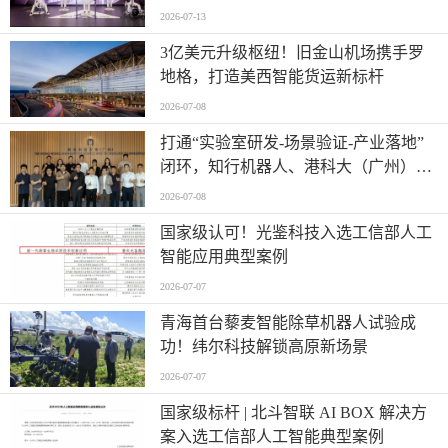
2026-07-13
​3亿美元升级枢纽！旧金山机场携手罗
地格，打造美西智能货运新标杆
2026-07-08
打通“实验室研发-场景验证-产业落地”
闭环，知行机器人、港科大（广州）、
北京粤电三方联合解锁城市服务机器人
2026-07-08
规模化应用
国家级认可！光鉴科技入选工信部人工
智能应用典型案例
2026-07-07
青海首台藜麦智能除草机器人试验成
功！纬尔科技解锁高原新场景
2026-07-07
国家级标杆 | 北斗智联 AI BOX 解决方
案入选工信部人工智能典型案例