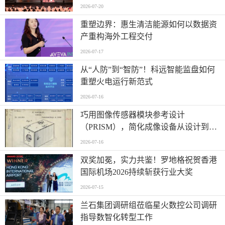
2026-07-20
重塑边界：惠生清洁能源如何以数据资
产重构海外工程交付
2026-07-17
从“人防”到“智防”！科远智能监盘如何
重塑火电运行新范式
2026-07-16
巧用图像传感器模块参考设计
（PRISM），简化成像设备从设计到制
造的全流程
2026-07-16
双奖加冕，实力共鉴！罗地格祝贺香港
国际机场2026持续斩获行业大奖
2026-07-15
兰石集团调研组莅临星火数控公司调研
指导数智化转型工作