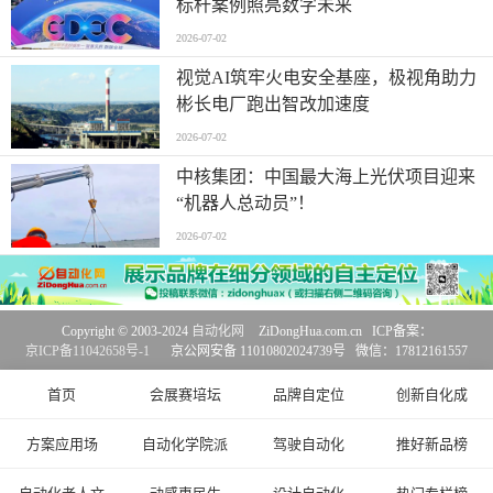
标杆案例照亮数字未来
2026-07-02
视觉AI筑牢火电安全基座，极视角助力
彬长电厂跑出智改加速度
2026-07-02
中核集团：中国最大海上光伏项目迎来
“机器人总动员”！
2026-07-02
Copyright © 2003-2024
自动化网
ZiDongHua.com.cn ICP备案：
京ICP备11042658号-1
京公网安备 11010802024739号 微信：17812161557
首页
会展赛培坛
品牌自定位
创新自化成
方案应用场
自动化学院派
驾驶自动化
推好新品榜