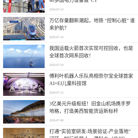
40多国电力设备做“CT”
2026-07-14
万亿存量翻新潮起，地铁 “控制心脏” 谁
来护航？
2026-07-14
我国运载火箭首次实现可控回收，也是
全球首次网系回收！
2026-07-14
傅利叶机器人乐队亮相奈尔宝全球首家
AI×EI儿童科技馆
2026-07-13
​3亿美元升级枢纽！旧金山机场携手罗
地格，打造美西智能货运新标杆
2026-07-08
打通“实验室研发-场景验证-产业落地”