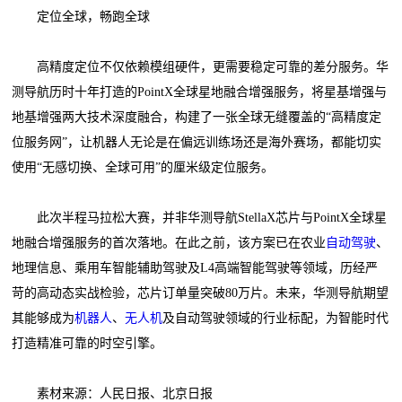
定位全球，畅跑全球
高精度定位不仅依赖模组硬件，更需要稳定可靠的差分服务。华
测导航历时十年打造的PointX全球星地融合增强服务，将星基增强与
地基增强两大技术深度融合，构建了一张全球无缝覆盖的“高精度定
位服务网”，让机器人无论是在偏远训练场还是海外赛场，都能切实
使用“无感切换、全球可用”的厘米级定位服务。
此次半程马拉松大赛，并非华测导航StellaX芯片与PointX全球星
地融合增强服务的首次落地。在此之前，该方案已在农业
自动驾驶
、
地理信息、乘用车智能辅助驾驶及L4高端智能驾驶等领域，历经严
苛的高动态实战检验，芯片订单量突破80万片。未来，华测导航期望
其能够成为
机器人
、
无人机
及自动驾驶领域的行业标配，为智能时代
打造精准可靠的时空引擎。
素材来源：人民日报、北京日报