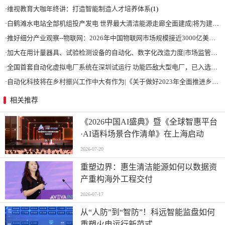
·
维视教育大咖年终讲：打造智能制造人才培养体系
(1)
·
白鹤滩水电站全部机组投产发电 世界最大清洁能源走廊全面建成|将为建设新型能源体系、保障国家能源安全、实现“双碳”目标提供有力支撑
·
推好细分产业观察--物联网：2026年中国物联网市场规模接近3000亿美元 智慧工厂、智慧城市、智慧电网等将占60%以上
·
加大在用计量器具、试验检测设备的自动化、数字化改造力度|市场监管总局 工业和信息化部 关于促进企业计量能力提升的指导意见
·
全国首套自动化虚拟电厂系统在深圳试运行 功能匹敌大型电厂，已入选国际典型案例
·
自动化科技将在乡村振兴工作中大有作为|《关于做好2023年全面推进乡村振兴重点工作的意见》发布
相关推荐
《2026中国AI盛典》暨《全球智惠平台
·AI语料场景合作清单》在上海启动
2026-07-20
重塑边界：惠生清洁能源如何以数据资
产重构海外工程交付
2026-07-17
从“人防”到“智防”！科远智能监盘如何
重塑火电运行新范式