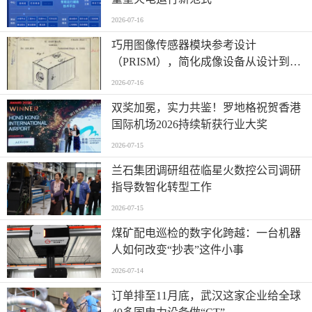
2026-07-16
巧用图像传感器模块参考设计
（PRISM），简化成像设备从设计到制
造的全流程
2026-07-16
双奖加冕，实力共鉴！罗地格祝贺香港
国际机场2026持续斩获行业大奖
2026-07-15
兰石集团调研组莅临星火数控公司调研
指导数智化转型工作
2026-07-15
煤矿配电巡检的数字化跨越：一台机器
人如何改变“抄表”这件小事
2026-07-14
订单排至11月底，武汉这家企业给全球