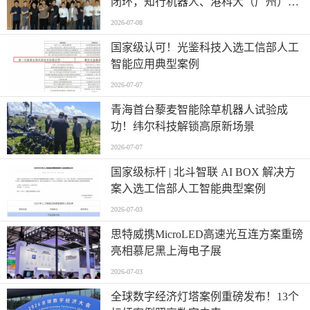
闭环，知行机器人、港科大（广州）、
北京粤电三方联合解锁城市服务机器人
2026-07-08
规模化应用
国家级认可！光鉴科技入选工信部人工
智能应用典型案例
2026-07-07
青海首台藜麦智能除草机器人试验成
功！纬尔科技解锁高原新场景
2026-07-07
国家级标杆 | 北斗智联 AI BOX 解决方
案入选工信部人工智能典型案例
2026-07-03
思特威携MicroLED高速光互连方案重磅
亮相慕尼黑上海电子展
2026-07-03
全球数字经济灯塔案例重磅发布！13个