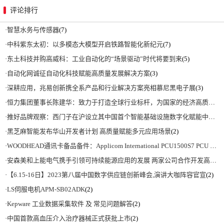
评论排行
·
智慧水务与传感器
(7)
·
中科紫东太初：以多模态大模型开启铁路智能化新纪元
(7)
·
东土科技并购高威科：工业自动化的“场景驱动”时代将要到来
(5)
·
自动化网诚征自动化科技赋能高质量发展解决方案
(3)
·
深耕应用，兆易创新携全系产品和行业解决方案亮相慕尼黑电子展
(3)
·
恒力集团董事长陈建华：致力于打造全球行业标杆，为国家的经济高质量发展贡献更大力量|上海电气集团党委书记、董事长吴磊来访
·
推好品牌观察：西门子在沪设立其中国首个智能基础设施数字化赋能中心
(2)
·
黑芝麻智能发布华山开发者计划 高质量赋能多元应用场景
(2)
·
WOODHEAD通讯卡备品备件：Applicom International PCU1500S7 PCU 1500 S7 V4.5.0
·
安森美和上能电气携手引领可持续能源应用的发展 两家公司合作开发高性能储能和太阳能组串式逆变器方案 以实现可持续的未来
·
【6.15-16日】2023第八届中国数字供应链创新峰会,演讲大咖阵容官宣
(2)
·
LS伺服电机APM-SB02ADK
(2)
·
Kepware 工业数据采集软件 及 常见问题解答
(2)
·
中国首款高血压介入治疗器械正式获批上市
(2)