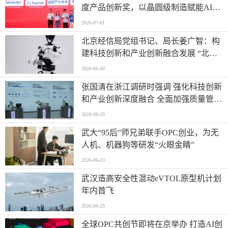
度产品创新奖，以晶圆级制造赋能AI时
代高密度光互连
2026-07-01
北京经信局党组书记、局长姜广智：构
建科技创新和产业创新融合发展 “北京
模式” 为首都推进新型工业化注入强劲
2026-06-30
动能
张国清在浙江调研时强调 强化科技创新
和产业创新深度融合 全面加强质量管理
增加高质量供给
2026-06-29
武大“95后”师兄弟联手OPC创业，为无
人机、机器狗等研发“火眼金睛”
2026-06-23
武汉造高安全性混动eVTOL原型机计划
年内首飞
2026-06-23
全球OPC共创节即将在京举办 打造AI创