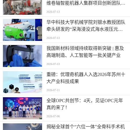
维卷轴智能机器人集群项目创新团队
——迈向“智造”新高度
2026-07-13
华中科技大学机械学院刘银水教授团队
牵头研发的“深海浸没式海水液压元件
关键技术及应用”荣获国家技术发明奖
2026-07-13
二等奖
我国新材料领域持续取得新突破 | 惠及
高端制造、人工智能等一批关键产业
2026-07-13
重磅：优理奇机器人入选2026年苏州十
大产业科技成果
2026-07-11
全球OPC共创节：4天，见证OPC元年
真的来了！
2026-07-06
揭秘全球首个“六位一体”全骨科手术机