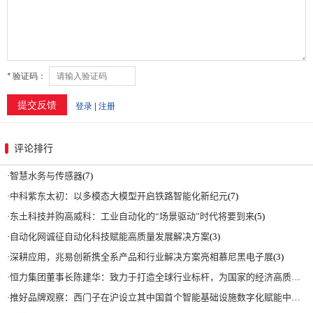
评论排行
·
智慧水务与传感器
(7)
·
中科紫东太初：以多模态大模型开启铁路智能化新纪元
(7)
·
东土科技并购高威科：工业自动化的“场景驱动”时代将要到来
(5)
·
自动化网诚征自动化科技赋能高质量发展解决方案
(3)
·
深耕应用，兆易创新携全系产品和行业解决方案亮相慕尼黑电子展
(3)
·
恒力集团董事长陈建华：致力于打造全球行业标杆，为国家的经济高质量发展贡献更大力量|上海电气集团党委书记、董事长吴磊来访
·
推好品牌观察：西门子在沪设立其中国首个智能基础设施数字化赋能中心
(2)