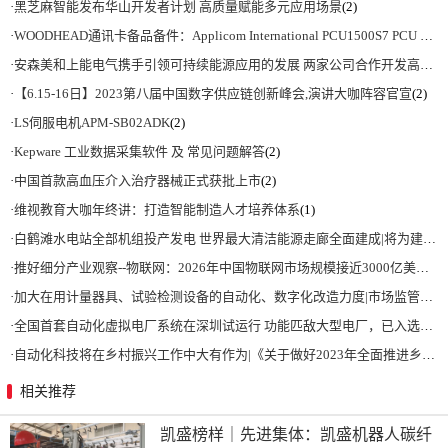
·
黑芝麻智能发布华山开发者计划 高质量赋能多元应用场景
(2)
·
WOODHEAD通讯卡备品备件：Applicom International PCU1500S7 PCU 1500 S7 V4.5.0
·
安森美和上能电气携手引领可持续能源应用的发展 两家公司合作开发高性能储能和太阳能组串式逆变器方案 以实现可持续的未来
·
【6.15-16日】2023第八届中国数字供应链创新峰会,演讲大咖阵容官宣
(2)
·
LS伺服电机APM-SB02ADK
(2)
·
Kepware 工业数据采集软件 及 常见问题解答
(2)
·
中国首款高血压介入治疗器械正式获批上市
(2)
·
维视教育大咖年终讲：打造智能制造人才培养体系
(1)
·
白鹤滩水电站全部机组投产发电 世界最大清洁能源走廊全面建成|将为建设新型能源体系、保障国家能源安全、实现“双碳”目标提供有力支撑
·
推好细分产业观察--物联网：2026年中国物联网市场规模接近3000亿美元 智慧工厂、智慧城市、智慧电网等将占60%以上
·
加大在用计量器具、试验检测设备的自动化、数字化改造力度|市场监管总局 工业和信息化部 关于促进企业计量能力提升的指导意见
·
全国首套自动化虚拟电厂系统在深圳试运行 功能匹敌大型电厂，已入选国际典型案例
·
自动化科技将在乡村振兴工作中大有作为|《关于做好2023年全面推进乡村振兴重点工作的意见》发布
相关推荐
凯盛榜样｜先进集体：凯盛机器人碳纤