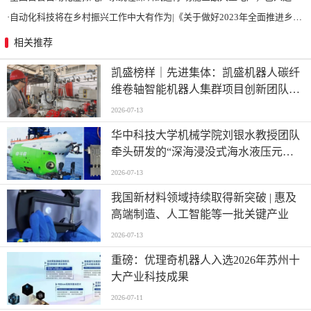
·
自动化科技将在乡村振兴工作中大有作为|《关于做好2023年全面推进乡村振兴重点工作的意见》发布
相关推荐
凯盛榜样｜先进集体：凯盛机器人碳纤
维卷轴智能机器人集群项目创新团队
——迈向“智造”新高度
2026-07-13
华中科技大学机械学院刘银水教授团队
牵头研发的“深海浸没式海水液压元件
关键技术及应用”荣获国家技术发明奖
2026-07-13
二等奖
我国新材料领域持续取得新突破 | 惠及
高端制造、人工智能等一批关键产业
2026-07-13
重磅：优理奇机器人入选2026年苏州十
大产业科技成果
2026-07-11