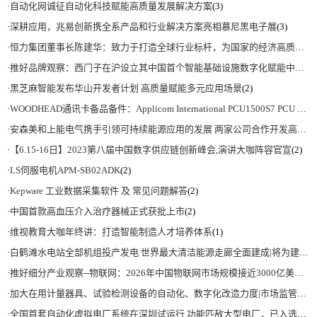
·
自动化网诚征自动化科技赋能高质量发展解决方案
(3)
·
深耕应用，兆易创新携全系产品和行业解决方案亮相慕尼黑电子展
(3)
·
恒力集团董事长陈建华：致力于打造全球行业标杆，为国家的经济高质量发展贡献更大力量|上海电气集团党委书记、董事长吴磊来访
·
推好品牌观察：西门子在沪设立其中国首个智能基础设施数字化赋能中心
(2)
·
黑芝麻智能发布华山开发者计划 高质量赋能多元应用场景
(2)
·
WOODHEAD通讯卡备品备件：Applicom International PCU1500S7 PCU 1500 S7 V4.5.0
·
安森美和上能电气携手引领可持续能源应用的发展 两家公司合作开发高性能储能和太阳能组串式逆变器方案 以实现可持续的未来
·
【6.15-16日】2023第八届中国数字供应链创新峰会,演讲大咖阵容官宣
(2)
·
LS伺服电机APM-SB02ADK
(2)
·
Kepware 工业数据采集软件 及 常见问题解答
(2)
·
中国首款高血压介入治疗器械正式获批上市
(2)
·
维视教育大咖年终讲：打造智能制造人才培养体系
(1)
·
白鹤滩水电站全部机组投产发电 世界最大清洁能源走廊全面建成|将为建设新型能源体系、保障国家能源安全、实现“双碳”目标提供有力支撑
·
推好细分产业观察--物联网：2026年中国物联网市场规模接近3000亿美元 智慧工厂、智慧城市、智慧电网等将占60%以上
·
加大在用计量器具、试验检测设备的自动化、数字化改造力度|市场监管总局 工业和信息化部 关于促进企业计量能力提升的指导意见
·
全国首套自动化虚拟电厂系统在深圳试运行 功能匹敌大型电厂，已入选国际典型案例