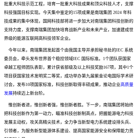
批重大科技示范工程，培育一批重大科技成果和顶尖科技人才，支撑
科技强国目标实现。今天集中鉴定的15项成果是南瑞集团 2024 年科
技成果的集中体现，国网科技部将进一步加大对南瑞集团科技创新的
支持力度，支撑南瑞集团加快培育战新产业和未来产业，加速建成世
界级的能源互联网高科技领军企业。
今年以来，南瑞集团发起首个由我国主导并承担秘书处的IEC 系统
委员会，牵头发布世界首个稳控领域IEC 国际标准。1个团队获国家
卓越工程师团队表彰，累计获省部级及以上科技奖励167项，其中1个
项目获国家技术发明奖二等奖，成功举办第九届紫金论电国际学术研
讨会，发布10项国家标准，科技创新取得丰硕成果，推动企业
高质量
发展
持续迈上新台阶。
惟创新者进，惟创新者强，惟创新者胜。下一步，南瑞集团将始终
把科技创新作为第一动力，瞄准科技创新制高点，把握能源电力科技
发展主动权，攻关高精尖技术，全力争当新型电力系统建设排头兵、
引领者，为服务新型能源体系建设、提高国家能源安全和保障能力贡