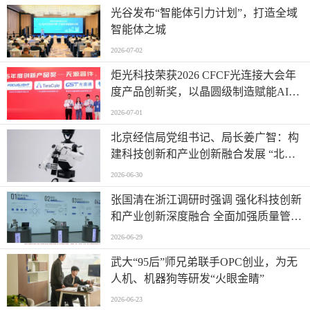
光谷发布“智能体引力计划”，打造全域
智能体之城
2026-07-02
炬光科技荣获2026 CFCF光连接大会年
度产品创新奖，以晶圆级制造赋能AI时
代高密度光互连
2026-07-01
北京经信局党组书记、局长姜广智：构
建科技创新和产业创新融合发展 “北京
模式” 为首都推进新型工业化注入强劲
2026-06-30
动能
张国清在浙江调研时强调 强化科技创新
和产业创新深度融合 全面加强质量管理
增加高质量供给
2026-06-29
武大“95后”师兄弟联手OPC创业，为无
人机、机器狗等研发“火眼金睛”
2026-06-23