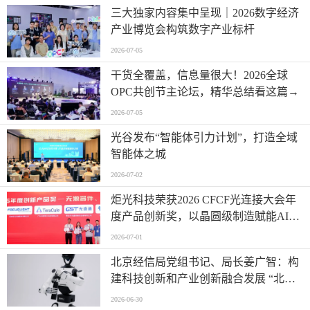
三大独家内容集中呈现｜2026数字经济
产业博览会构筑数字产业标杆
2026-07-05
干货全覆盖，信息量很大！2026全球
OPC共创节主论坛，精华总结看这篇→
2026-07-05
光谷发布“智能体引力计划”，打造全域
智能体之城
2026-07-02
炬光科技荣获2026 CFCF光连接大会年
度产品创新奖，以晶圆级制造赋能AI时
代高密度光互连
2026-07-01
北京经信局党组书记、局长姜广智：构
建科技创新和产业创新融合发展 “北京
模式” 为首都推进新型工业化注入强劲
2026-06-30