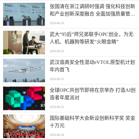
动能
张国清在浙江调研时强调 强化科技创新
和产业创新深度融合 全面加强质量管理
增加高质量供给
2026-06-29
武大“95后”师兄弟联手OPC创业，为无
人机、机器狗等研发“火眼金睛”
2026-06-23
武汉造高安全性混动eVTOL原型机计划
年内首飞
2026-06-23
全球OPC共创节即将在京举办 打造AI创
造者年度派对
2026-06-22
国际基础科学大会新设创新科学奖 奖金
十万元
2026-06-18