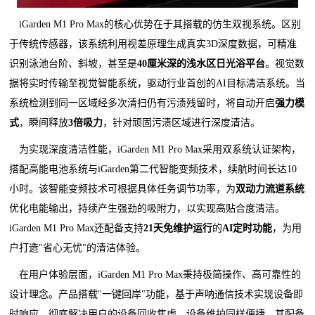
iGarden M1 Pro Max的核心优势在于其搭载的仿生双视系统。区别
于传统传感器，该系统利用视差原理生成真实3D深度数据，可精准
识别泳池台阶、斜坡，甚至是
40厘米深的浅水区日光浴平台
。视觉数
据将实时传输至视觉智能系统，驱动行业首创的AI目标清洁系统。当
系统检测到同一区域经多次清扫仍有污渍残留时，将自动开启
强力模
式
，瞬间释放
3倍吸力
，针对顽固污渍区域进行深度清洁。
为实现深度清洁性能，iGarden M1 Pro Max采用双系统认证架构，
搭配高能电池系统与iGarden第二代智能变频技术，续航时间长达10
小时。该智能变频技术可根据具体任务调节功率，为
双动力流道系统
优化电能输出，持续产生强劲的吸附力，以实现高贴合度清洁。
iGarden M1 Pro Max还配备支持
21天免维护运行
的
AI定时功能
，为用
户打造"省心无忧"的清洁体验。
在用户体验层面，iGarden M1 Pro Max秉持极简操作、高可靠性的
设计理念。产品搭载"一键回岸"功能，基于声呐通信技术实现设备即
时响应，彻底解决用户的设备回收焦虑。设备维护同样便捷，其配备