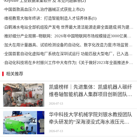
·
Kepware 工业数据采集软件 及 常见问题解答
(2)
·
中国首款高血压介入治疗器械正式获批上市
(2)
·
维视教育大咖年终讲：打造智能制造人才培养体系
(1)
·
白鹤滩水电站全部机组投产发电 世界最大清洁能源走廊全面建成|将为建设新型能源体系、保障国家能源安全、实现“双碳”目标提供有力支撑
·
推好细分产业观察--物联网：2026年中国物联网市场规模接近3000亿美元 智慧工厂、智慧城市、智慧电网等将占60%以上
·
加大在用计量器具、试验检测设备的自动化、数字化改造力度|市场监管总局 工业和信息化部 关于促进企业计量能力提升的指导意见
·
全国首套自动化虚拟电厂系统在深圳试运行 功能匹敌大型电厂，已入选国际典型案例
·
自动化科技将在乡村振兴工作中大有作为|《关于做好2023年全面推进乡村振兴重点工作的意见》发布
相关推荐
凯盛榜样｜先进集体：凯盛机器人碳纤
维卷轴智能机器人集群项目创新团队
——迈向“智造”新高度
2026-07-13
华中科技大学机械学院刘银水教授团队
牵头研发的“深海浸没式海水液压元件
关键技术及应用”荣获国家技术发明奖
2026-07-13
二等奖