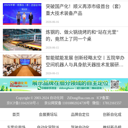
突破国产化！顺义再添市级首台（套）
重大技术装备产品
2026-06-16
炼钢的、做火锅烧烤的和“站在光里”
的，竟然上了同一个桌
2026-06-15
智能赋能发展 创新经略太空丨五院举办
空间机器人与具身航天器技术发展研讨
会
2026-06-15
Copyright © 2003-2024
自动化网
ZiDongHua.com.cn ICP备案：
京ICP备11042658号-1
京公网安备 11010802024739号 微信：17812161557
首页
会展赛培坛
品牌自定位
创新自化成
方案应用场
自动化学院派
驾驶自动化
推好新品榜