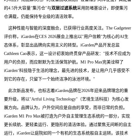
的4.5升大容量"集污仓"与
双层过滤系统
采用防堵塞设计，即便集污
仓满载，仍能保持专业级的清洁效率。
这种性能与智能的深度融合，已获得行业高度关注。The Gadgeteer
评价称，iGarden在CES 2026展会上推出以"用户信赖"为核心的AI生
态体系，彰显出品牌向实用主义的转型。iGarden产品开发总监
Cathleen Cao表示，这一设计初衷始终贯穿产品研发："技术不应成为
用户的负担，而应默默为生活保驾护航。M1 Pro Max完美诠释了
iGarden‘科技隐于生活的理念，最先进的技术，是让用户几乎感受不
到它的存在，只留下一个始终洁净的泳池环境。"
此次新品发布，也标志着iGarden品牌在2026年迎来品牌理念的重
要升级，将以"Artful Living Technology"（艺境生活科技）为核心发
展方向。品牌认为，户外空间应是自由的享受，而非日常的负担。
iGarden M1 Pro Max被打造为户外自主管理生态系统的一部分，实现
更长续航、更轻柔运行、更隐形的清洁体验。通过聚焦无间断的自主
运行，iGarden让庭院如同一个有机的生态系统般自主运转。该技术