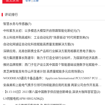
评论排行
·
智慧水务与传感器
(7)
·
中科紫东太初：以多模态大模型开启铁路智能化新纪元
(7)
·
东土科技并购高威科：工业自动化的“场景驱动”时代将要到来
(5)
·
自动化网诚征自动化科技赋能高质量发展解决方案
(3)
·
深耕应用，兆易创新携全系产品和行业解决方案亮相慕尼黑电子展
(3)
·
恒力集团董事长陈建华：致力于打造全球行业标杆，为国家的经济高质量发展贡献更大力量|上海电气集团党委书记、董事长吴磊来访
·
推好品牌观察：西门子在沪设立其中国首个智能基础设施数字化赋能中心
(2)
·
黑芝麻智能发布华山开发者计划 高质量赋能多元应用场景
(2)
·
WOODHEAD通讯卡备品备件：Applicom International PCU1500S7 PCU 1500 S7 V4.5.0
·
安森美和上能电气携手引领可持续能源应用的发展 两家公司合作开发高性能储能和太阳能组串式逆变器方案 以实现可持续的未来
·
【6.15-16日】2023第八届中国数字供应链创新峰会,演讲大咖阵容官宣
(2)
·
LS伺服电机APM-SB02ADK
(2)