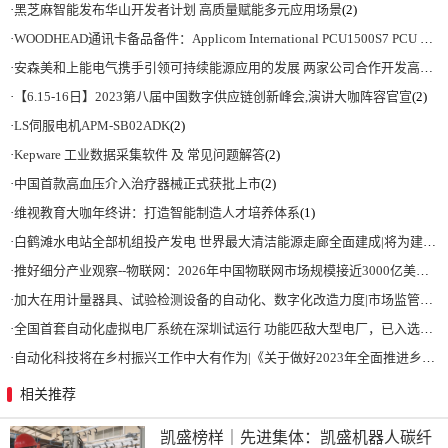
·
黑芝麻智能发布华山开发者计划 高质量赋能多元应用场景
(2)
·
WOODHEAD通讯卡备品备件：Applicom International PCU1500S7 PCU 1500 S7 V4.5.0
·
安森美和上能电气携手引领可持续能源应用的发展 两家公司合作开发高性能储能和太阳能组串式逆变器方案 以实现可持续的未来
·
【6.15-16日】2023第八届中国数字供应链创新峰会,演讲大咖阵容官宣
(2)
·
LS伺服电机APM-SB02ADK
(2)
·
Kepware 工业数据采集软件 及 常见问题解答
(2)
·
中国首款高血压介入治疗器械正式获批上市
(2)
·
维视教育大咖年终讲：打造智能制造人才培养体系
(1)
·
白鹤滩水电站全部机组投产发电 世界最大清洁能源走廊全面建成|将为建设新型能源体系、保障国家能源安全、实现“双碳”目标提供有力支撑
·
推好细分产业观察--物联网：2026年中国物联网市场规模接近3000亿美元 智慧工厂、智慧城市、智慧电网等将占60%以上
·
加大在用计量器具、试验检测设备的自动化、数字化改造力度|市场监管总局 工业和信息化部 关于促进企业计量能力提升的指导意见
·
全国首套自动化虚拟电厂系统在深圳试运行 功能匹敌大型电厂，已入选国际典型案例
·
自动化科技将在乡村振兴工作中大有作为|《关于做好2023年全面推进乡村振兴重点工作的意见》发布
相关推荐
凯盛榜样｜先进集体：凯盛机器人碳纤