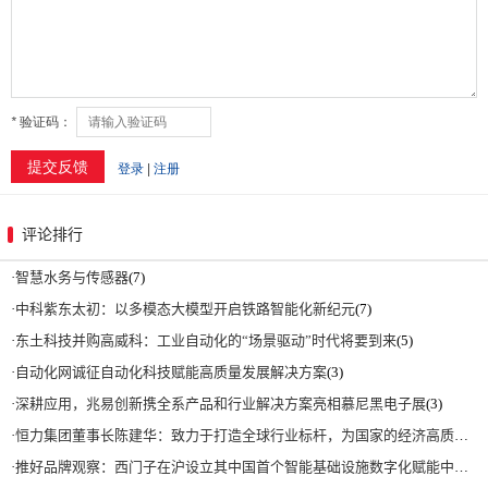
评论排行
·
智慧水务与传感器
(7)
·
中科紫东太初：以多模态大模型开启铁路智能化新纪元
(7)
·
东土科技并购高威科：工业自动化的“场景驱动”时代将要到来
(5)
·
自动化网诚征自动化科技赋能高质量发展解决方案
(3)
·
深耕应用，兆易创新携全系产品和行业解决方案亮相慕尼黑电子展
(3)
·
恒力集团董事长陈建华：致力于打造全球行业标杆，为国家的经济高质量发展贡献更大力量|上海电气集团党委书记、董事长吴磊来访
·
推好品牌观察：西门子在沪设立其中国首个智能基础设施数字化赋能中心
(2)