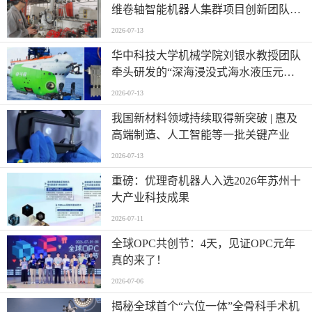
维卷轴智能机器人集群项目创新团队
——迈向“智造”新高度
2026-07-13
华中科技大学机械学院刘银水教授团队
牵头研发的“深海浸没式海水液压元件
关键技术及应用”荣获国家技术发明奖
2026-07-13
二等奖
我国新材料领域持续取得新突破 | 惠及
高端制造、人工智能等一批关键产业
2026-07-13
重磅：优理奇机器人入选2026年苏州十
大产业科技成果
2026-07-11
全球OPC共创节：4天，见证OPC元年
真的来了！
2026-07-06
揭秘全球首个“六位一体”全骨科手术机