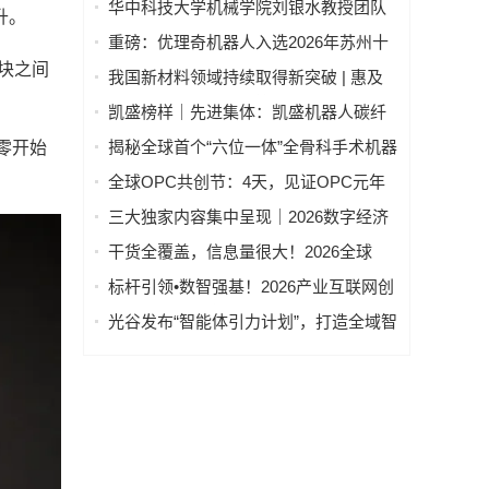
华中科技大学机械学院刘银水教授团队
升。
牵头研发的“深海浸没式海水液压元件关
重磅：优理奇机器人入选2026年苏州十
键技术及应用”荣获国家技术发明奖二等
大产业科技成果
块之间
我国新材料领域持续取得新突破 | 惠及
奖
高端制造、人工智能等一批关键产业
凯盛榜样｜先进集体：凯盛机器人碳纤
维卷轴智能机器人集群项目创新团队
揭秘全球首个“六位一体”全骨科手术机器
零开始
——迈向“智造”新高度
人
全球OPC共创节：4天，见证OPC元年
真的来了！
三大独家内容集中呈现｜2026数字经济
产业博览会构筑数字产业标杆
干货全覆盖，信息量很大！2026全球
OPC共创节主论坛，精华总结看这篇→
标杆引领•数智强基！2026产业互联网创
新发展论坛洞察AI变革新趋势
光谷发布“智能体引力计划”，打造全域智
能体之城