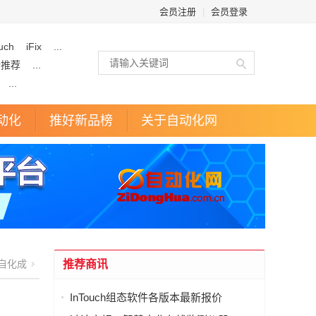
会员注册
|
会员登录
uch
iFix
...
企推荐
...
...
动化
推好新品榜
关于自动化网
自化成
推荐商讯
InTouch组态软件各版本最新报价