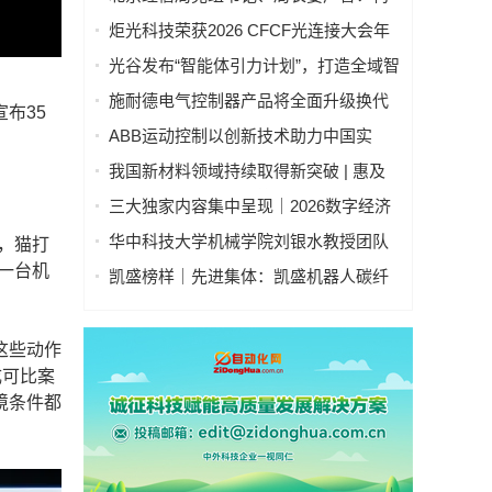
落成
建科技创新和产业创新融合发展 “北京模
炬光科技荣获2026 CFCF光连接大会年
式” 为首都推进新型工业化注入强劲动能
度产品创新奖，以晶圆级制造赋能AI时
光谷发布“智能体引力计划”，打造全域智
代高密度光互连
能体之城
施耐德电气控制器产品将全面升级换代
布35
ABB运动控制以创新技术助力中国实
现"双碳"目标
我国新材料领域持续取得新突破 | 惠及
高端制造、人工智能等一批关键产业
三大独家内容集中呈现｜2026数字经济
产业博览会构筑数字产业标杆
华中科技大学机械学院刘银水教授团队
，猫打
牵头研发的“深海浸没式海水液压元件关
一台机
凯盛榜样｜先进集体：凯盛机器人碳纤
键技术及应用”荣获国家技术发明奖二等
维卷轴智能机器人集群项目创新团队
奖
——迈向“智造”新高度
这些动作
成可比案
境条件都