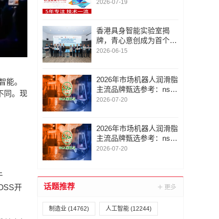
圳市金智云软件联系/地
2026-07-19
图标注定位服务电话/专
业
香港具身智能实验室揭
牌，青心意创成为首个交
互型家庭机器人战略合作
2026-06-15
方
2026年市场机器人润滑脂
智能。
主流品牌甄选参考：nsf
不同。现
认证润滑脂/omega润滑
2026-07-20
脂/全合成润滑油/品质与
适配性分析
2026年市场机器人润滑脂
主流品牌甄选参考：nsf
认证润滑脂/omega润滑
2026-07-20
脂/全合成润滑油/品质与
适配性分析
于
话题推荐
OSS开
制造业
(14762)
人工智能
(12244)