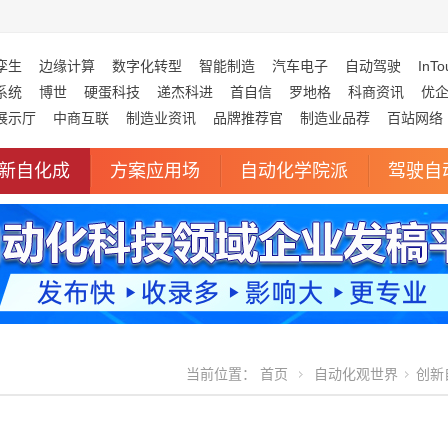
孪生
边缘计算
数字化转型
智能制造
汽车电子
自动驾驶
InTo
系统
博世
硬蛋科技
递杰科进
首自信
罗地格
科商资讯
优
展示厅
中商互联
制造业资讯
品牌推荐官
制造业品荐
百站网络
新自化成
方案应用场
自动化学院派
驾驶自
当前位置：
首页
自动化观世界
创新