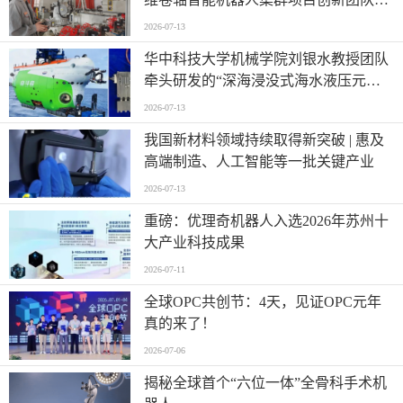
——迈向“智造”新高度
2026-07-13
华中科技大学机械学院刘银水教授团队
牵头研发的“深海浸没式海水液压元件
关键技术及应用”荣获国家技术发明奖
2026-07-13
二等奖
我国新材料领域持续取得新突破 | 惠及
高端制造、人工智能等一批关键产业
2026-07-13
重磅：优理奇机器人入选2026年苏州十
大产业科技成果
2026-07-11
全球OPC共创节：4天，见证OPC元年
真的来了！
2026-07-06
揭秘全球首个“六位一体”全骨科手术机