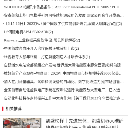
·
WOODHEAD通讯卡备品备件：Applicom International PCU1500S7 PCU 1500 S7 V4.5.0
·
安森美和上能电气携手引领可持续能源应用的发展 两家公司合作开发高性能储能和太阳能组串式逆变器方案 以实现可持续的未来
·
【6.15-16日】2023第八届中国数字供应链创新峰会,演讲大咖阵容官宣
(2)
·
LS伺服电机APM-SB02ADK
(2)
·
Kepware 工业数据采集软件 及 常见问题解答
(2)
·
中国首款高血压介入治疗器械正式获批上市
(2)
·
维视教育大咖年终讲：打造智能制造人才培养体系
(1)
·
白鹤滩水电站全部机组投产发电 世界最大清洁能源走廊全面建成|将为建设新型能源体系、保障国家能源安全、实现“双碳”目标提供有力支撑
·
推好细分产业观察--物联网：2026年中国物联网市场规模接近3000亿美元 智慧工厂、智慧城市、智慧电网等将占60%以上
·
加大在用计量器具、试验检测设备的自动化、数字化改造力度|市场监管总局 工业和信息化部 关于促进企业计量能力提升的指导意见
·
全国首套自动化虚拟电厂系统在深圳试运行 功能匹敌大型电厂，已入选国际典型案例
·
自动化科技将在乡村振兴工作中大有作为|《关于做好2023年全面推进乡村振兴重点工作的意见》发布
相关推荐
凯盛榜样｜先进集体：凯盛机器人碳纤
维卷轴智能机器人集群项目创新团队