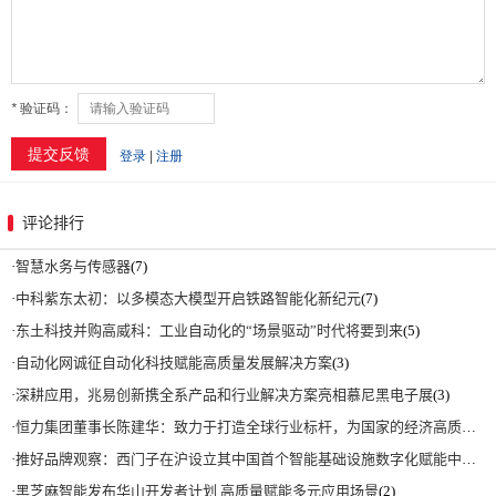
评论排行
·
智慧水务与传感器
(7)
·
中科紫东太初：以多模态大模型开启铁路智能化新纪元
(7)
·
东土科技并购高威科：工业自动化的“场景驱动”时代将要到来
(5)
·
自动化网诚征自动化科技赋能高质量发展解决方案
(3)
·
深耕应用，兆易创新携全系产品和行业解决方案亮相慕尼黑电子展
(3)
·
恒力集团董事长陈建华：致力于打造全球行业标杆，为国家的经济高质量发展贡献更大力量|上海电气集团党委书记、董事长吴磊来访
·
推好品牌观察：西门子在沪设立其中国首个智能基础设施数字化赋能中心
(2)
·
黑芝麻智能发布华山开发者计划 高质量赋能多元应用场景
(2)