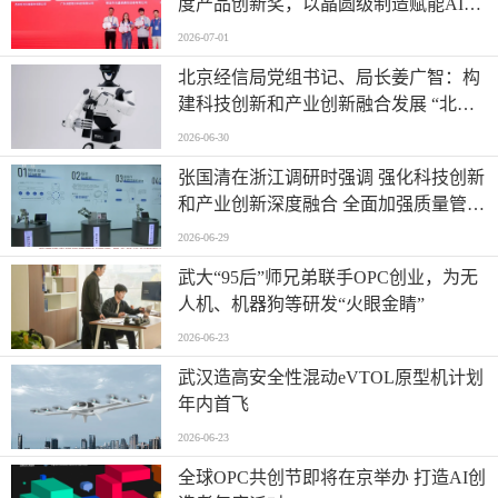
度产品创新奖，以晶圆级制造赋能AI时
代高密度光互连
2026-07-01
北京经信局党组书记、局长姜广智：构
建科技创新和产业创新融合发展 “北京
模式” 为首都推进新型工业化注入强劲
2026-06-30
动能
张国清在浙江调研时强调 强化科技创新
和产业创新深度融合 全面加强质量管理
增加高质量供给
2026-06-29
武大“95后”师兄弟联手OPC创业，为无
人机、机器狗等研发“火眼金睛”
2026-06-23
武汉造高安全性混动eVTOL原型机计划
年内首飞
2026-06-23
全球OPC共创节即将在京举办 打造AI创