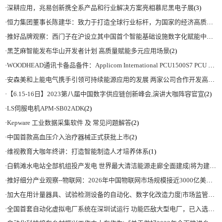
·
深耕应用，兆易创新携全系产品和行业解决方案亮相慕尼黑电子展
(3)
·
恒力集团董事长陈建华：致力于打造全球行业标杆，为国家的经济高质量发展贡献更大力量|上海电气集团党委书记、董事长吴磊来访
·
推好品牌观察：西门子在沪设立其中国首个智能基础设施数字化赋能中心
(2)
·
黑芝麻智能发布华山开发者计划 高质量赋能多元应用场景
(2)
·
WOODHEAD通讯卡备品备件：Applicom International PCU1500S7 PCU 1500 S7 V4.5.0
·
安森美和上能电气携手引领可持续能源应用的发展 两家公司合作开发高性能储能和太阳能组串式逆变器方案 以实现可持续的未来
·
【6.15-16日】2023第八届中国数字供应链创新峰会,演讲大咖阵容官宣
(2)
·
LS伺服电机APM-SB02ADK
(2)
·
Kepware 工业数据采集软件 及 常见问题解答
(2)
·
中国首款高血压介入治疗器械正式获批上市
(2)
·
维视教育大咖年终讲：打造智能制造人才培养体系
(1)
·
白鹤滩水电站全部机组投产发电 世界最大清洁能源走廊全面建成|将为建设新型能源体系、保障国家能源安全、实现“双碳”目标提供有力支撑
·
推好细分产业观察--物联网：2026年中国物联网市场规模接近3000亿美元 智慧工厂、智慧城市、智慧电网等将占60%以上
·
加大在用计量器具、试验检测设备的自动化、数字化改造力度|市场监管总局 工业和信息化部 关于促进企业计量能力提升的指导意见
·
全国首套自动化虚拟电厂系统在深圳试运行 功能匹敌大型电厂，已入选国际典型案例