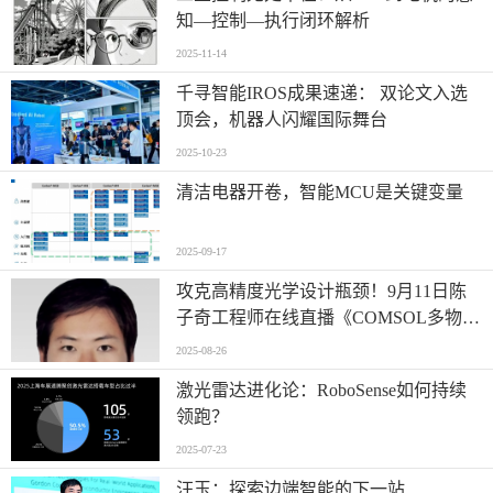
知—控制—执行闭环解析
2025-11-14
千寻智能IROS成果速递： 双论文入选
顶会，机器人闪耀国际舞台
2025-10-23
清洁电器开卷，智能MCU是关键变量
2025-09-17
攻克高精度光学设计瓶颈！9月11日陈
子奇工程师在线直播《COMSOL多物理
场仿真优化高精度光学系统设计》
2025-08-26
激光雷达进化论：RoboSense如何持续
领跑？
2025-07-23
汪玉：探索边端智能的下一站