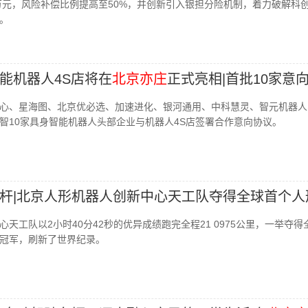
0万元，风险补偿比例提高至50%，并创新引入银担分险机制，着力破解科
题。
能机器人4S店将在
北京亦庄
正式亮相|首批10家意
心、星海图、北京优必选、加速进化、银河通用、中科慧灵、智元机器人
智10家具身智能机器人头部企业与机器人4S店签署合作意向协议。
杆|北京人形机器人创新中心天工队夺得全球首个人
冠军
天工队以2小时40分42秒的优异成绩跑完全程21 0975公里，一举夺得
冠军，刷新了世界纪录。