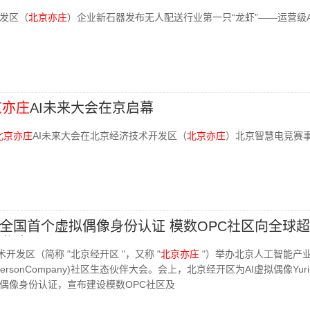
发区（
北京亦庄
）企业新石器发布无人配送行业第一只“龙虾”——运营级A
京亦庄
AI未来大会在京启幕
北京亦庄
AI未来大会在北京经济技术开发区（
北京亦庄
）北京智慧电竞赛
全国首个虚拟偶像身份认证 模数OPC社区向全球
邀请
开发区（简称 "北京经开区 "，又称 "
北京亦庄
"）举办北京人工智能产
PersonCompany)社区生态伙伴大会。会上，北京经开区为AI虚拟偶像Yur
偶像身份认证，宣布建设模数OPC社区及