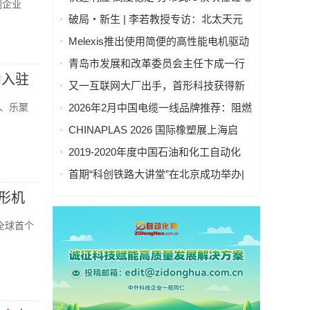
创企业
池制造的优势揭秘 | 支持Modbus、
破局・新生 | 李若教授专访：北太天元
MQTT、OPC UA、Profinet、
打破 30 年垄断，国产科学计算软件崛起
Melexis推出使用简便的高性能电机驱动
EtherCAT、Ethernet/IP、BACnet/IP等多
之路
芯片，助力三相风扇实现快速、免代码
种协议
青岛市发展和改革委员会主任卞成一行
设计
向入驻
到国创中心调研指导
又一互联网大厂出手，首形科技获得新
一轮数亿元A1轮融资｜人脸机器人首次
、乐聚
2026年2月中国电缆一线品牌推荐：阻燃
登上《科学·机器人学》封面
防火电缆国内一线品牌推荐排名名单
CHINAPLAS 2026 国际橡塑展上海启
幕！5,000余家全球展商共塑智能绿色橡
2019-2020年度中国石油和化工自动化
塑新未来
行业科学技术奖拟授奖公示
首期“科创铁路大讲堂”在北京成功举办|
中科紫东太初董事长王金桥作《多模态
形机
人工智能驱动新一代技术变革》主题讲
座
全球首个