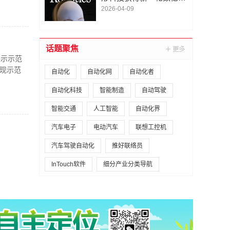
A1轮融资｜人脸机器人首
2026-04-09
次登上《科学·机器人
学》封面
话题聚焦
展示示范
现示范
自动化
自动化网
自动化者
自动化科技
智能制造
自动驾驶
智能交通
人工智能
自动化界
汽车电子
电动汽车
联想工控机
汽车驾驶自动化
推好联络员
InTouch软件
细分产业分类导航