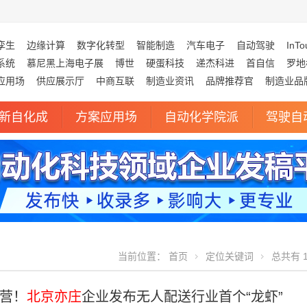
孪生
边缘计算
数字化转型
智能制造
汽车电子
自动驾驶
InTo
系统
慕尼黑上海电子展
博世
硬蛋科技
递杰科进
首自信
罗地
应用场
供应展示厅
中商互联
制造业资讯
品牌推荐官
制造业品
新自化成
方案应用场
自动化学院派
驾驶自
当前位置：
首页
定位关键词
总共有 1
营！
北京亦庄
企业发布无人配送行业首个“龙虾”