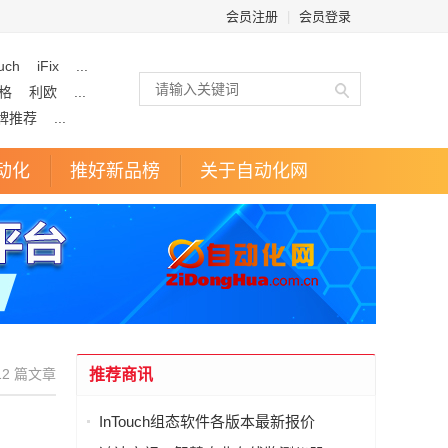
会员注册
|
会员登录
uch
iFix
...
格
利欧
...
牌推荐
...
动化
推好新品榜
关于自动化网
2 篇文章
推荐商讯
InTouch组态软件各版本最新报价