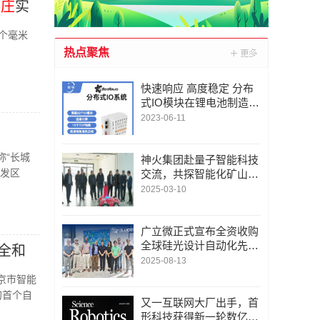
亦庄
实
个毫米
热点聚焦
快速响应 高度稳定 分布
式IO模块在锂电池制造的
优势揭秘 | 支持Modbu
2023-06-11
s、MQTT、OPC UA、P
rofinet、EtherCAT、Ethe
称“长城
rnet/IP、BACnet/IP等多
神火集团赴量子智能科技
开发区
种协议
交流，共探智能化矿山新
未来
2025-03-10
广立微正式宣布全资收购
全球硅光设计自动化先锋
全和
LUCEDA
2025-08-13
京市智能
的首个自
又一互联网大厂出手，首
形科技获得新一轮数亿元