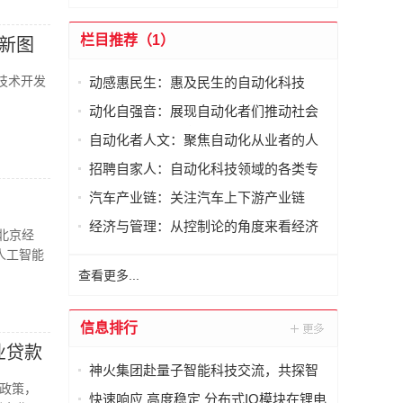
栏目推荐（1）
”新图
技术开发
动感惠民生：惠及民生的自动化科技
动化自强音：展现自动化者们推动社会
进步发出的响亮声音
自动化者人文：聚焦自动化从业者的人
文思考
招聘自家人：自动化科技领域的各类专
家及人才需求资讯
汽车产业链：关注汽车上下游产业链
经济与管理：从控制论的角度来看经济
北京经
与管理
人工智能
查看更多...
信息排行
业贷款
神火集团赴量子智能科技交流，共探智
政策，
能化矿山新未来
快速响应 高度稳定 分布式IO模块在锂电