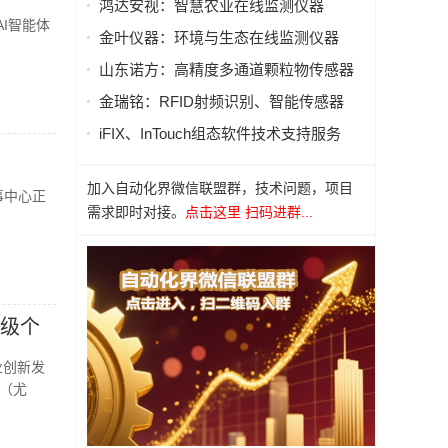
鸿达安视：智慧农业在线监测仪器
I智能体
金叶仪器：环境与生态在线监测仪器
山东诺方：高精度多通道颗粒物传感器
金瑞铭：RFID射频识别、智能传感器
iFIX、InTouch组态软件技术支持服务
加入自动化界微信联盟群，技术问题，项目
事中心正
需求即时对接。
点击这里 扫码进群...
超级个
业创新发
i（尤