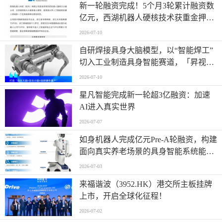
新一轮融资完成！5个月3轮累计融资数
亿元，西湖机器人硬核技术获重金押
注！
2026-07-10
自研焊接具身大脑模型，以“智能焊工”
切入工业制造具身智能赛道，「昇视唯
盛」完成数亿元B轮融资
2026-07-10
星凡智能完成新一轮超3亿融资：加速
AI进入真实世界
2026-07-07
如身机器人完成亿元Pre-A轮融资，构建
面向真实养老场景的具身智能系统能力
平台
2026-07-03
来福谐波（3952.HK）港交所主板挂牌
上市，开启全球化征程！
2026-07-02