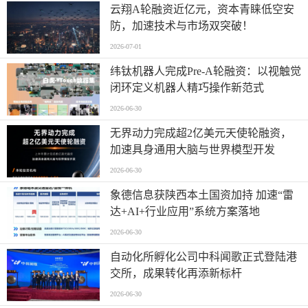
云翔A轮融资近亿元，资本青睐低空安
防，加速技术与市场双突破！
2026-07-01
纬钛机器人完成Pre-A轮融资：以视触觉
闭环定义机器人精巧操作新范式
2026-06-30
无界动力完成超2亿美元天使轮融资，
加速具身通用大脑与世界模型开发
2026-06-30
象德信息获陕西本土国资加持 加速“雷
达+AI+行业应用”系统方案落地
2026-06-30
自动化所孵化公司中科闻歌正式登陆港
交所，成果转化再添新标杆
2026-06-30