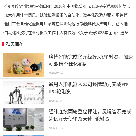
·
推好细分产业观察--物联网：2026年中国物联网市场规模接近3000亿美元 智慧工厂、智慧城市、智慧电网等将占60%以上
·
加大在用计量器具、试验检测设备的自动化、数字化改造力度|市场监管总局 工业和信息化部 关于促进企业计量能力提升的指导意见
·
全国首套自动化虚拟电厂系统在深圳试运行 功能匹敌大型电厂，已入选国际典型案例
·
自动化科技将在乡村振兴工作中大有作为|《关于做好2023年全面推进乡村振兴重点工作的意见》发布
相关推荐
珞博智能完成亿元级Pre-A轮融资，加速
AI潮玩全球化布局
2026-07-14
通用人形机器人公司逐际动力完成Pre-
IPO轮融资
2026-07-14
经纬连续两轮重仓押注，灵境智源完成
超亿元天使轮及天使+轮融资
2026-07-13