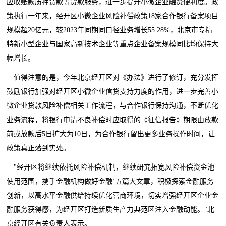
应收账款质押贷款等贷款服务，进一步提升小微企业融资便利度。政
策执行一年来，经开区小微企业风险补偿政策18家合作银行备案项目
规模超20亿元，较2023年同期同口径业务增长55.28%，北京市专精
特新小型企业与国家高新技术企业等重点企业备案规模同比均保持大
幅增长。
值得注意的是，今年北京经开区对《办法》进行了修订，充分发挥
鼓励银行加强对经开区小微企业信贷支持力度的作用，进一步完善小
微企业贷款风险补偿相关工作流程，与合作银行保持沟通，不断优化
业务流程，将银行申请不良补偿时应取得的《征信报告》期限由放款
前或放款后5日扩大为10日，为合作银行留出更多业务操作时间，让
政策真正落到实处。
"经开区将继续依托风险补偿机制，继续研究拓宽风险补偿资金池
使用范围，携手金融机构做好金融‘五篇大文章，积极探索金融服务
创新，以高水平金融供给持续优化营商环境，切实增强经开区企业金
融服务获得感，为经开区打造新质生产力典范区注入金融动能。"北
京经开区
有关负责人
表示。