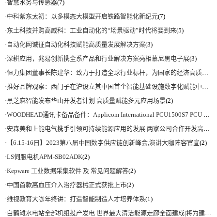
·
智慧水务与传感器
(7)
·
中科紫东太初：以多模态大模型开启铁路智能化新纪元
(7)
·
东土科技并购高威科：工业自动化的“场景驱动”时代将要到来
(5)
·
自动化网诚征自动化科技赋能高质量发展解决方案
(3)
·
深耕应用，兆易创新携全系产品和行业解决方案亮相慕尼黑电子展
(3)
·
恒力集团董事长陈建华：致力于打造全球行业标杆，为国家的经济高质量发展贡献更大力量|上海电气集团党委书记、董事长吴磊来访
·
推好品牌观察：西门子在沪设立其中国首个智能基础设施数字化赋能中心
(2)
·
黑芝麻智能发布华山开发者计划 高质量赋能多元应用场景
(2)
·
WOODHEAD通讯卡备品备件：Applicom International PCU1500S7 PCU 1500 S7 V4.5.0
·
安森美和上能电气携手引领可持续能源应用的发展 两家公司合作开发高性能储能和太阳能组串式逆变器方案 以实现可持续的未来
·
【6.15-16日】2023第八届中国数字供应链创新峰会,演讲大咖阵容官宣
(2)
·
LS伺服电机APM-SB02ADK
(2)
·
Kepware 工业数据采集软件 及 常见问题解答
(2)
·
中国首款高血压介入治疗器械正式获批上市
(2)
·
维视教育大咖年终讲：打造智能制造人才培养体系
(1)
·
白鹤滩水电站全部机组投产发电 世界最大清洁能源走廊全面建成|将为建设新型能源体系、保障国家能源安全、实现“双碳”目标提供有力支撑