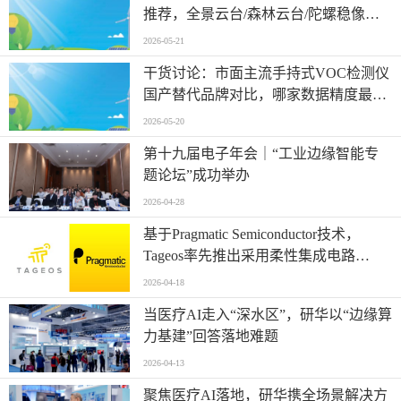
推荐，全景云台/森林云台/陀螺稳像光
电高清云台摄像机，布控云台源头厂家
2026-05-21
哪家靠谱
干货讨论：市面主流手持式VOC检测仪
国产替代品牌对比，哪家数据精度最
稳？
2026-05-20
第十九届电子年会｜“工业边缘智能专
题论坛”成功举办
2026-04-28
基于Pragmatic Semiconductor技术，
Tageos率先推出采用柔性集成电路
（FlexIC）的RFID产品系列
2026-04-18
当医疗AI走入“深水区”，研华以“边缘算
力基建”回答落地难题
2026-04-13
聚焦医疗AI落地，研华携全场景解决方