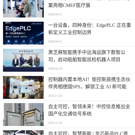
案亮相CMEF医疗展
2026-04-11
一台设备，四种身份：EdgePLC 正在重
新定义工业控制边界
2026-04-11
黑芝麻智能携手中远海运旗下数智公
司，启动船舶智能巡检机器人项目
2026-01-19
控制器内置本地AI！矩控新辰携生态伙
伴亮相德国SPS，解锁工业 AI 新可能
2025-11-26
自主可控，智领未来！中控信息推出全
国产化交通信号系统
2025-11-20
自主可控，智慧新能 | 龙芯新品PLC亮