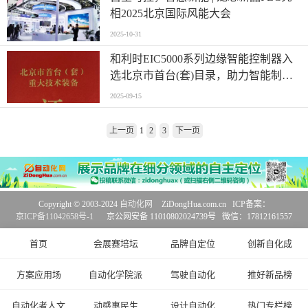
相2025北京国际风能大会
2025-10-31
和利时EIC5000系列边缘智能控制器入
选北京市首台(套)目录，助力智能制造
提质升级
2025-09-15
上一页
1
2
3
下一页
Copyright © 2003-2024
自动化网
ZiDongHua.com.cn ICP备案：
京ICP备11042658号-1
京公网安备 11010802024739号 微信：17812161557
首页
会展赛培坛
品牌自定位
创新自化成
方案应用场
自动化学院派
驾驶自动化
推好新品榜
自动化者人文
动感惠民生
设计自动化
热门专栏榜