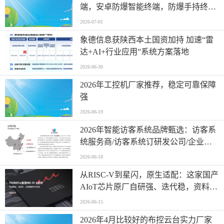
端，安卓防爆智能终端，防爆手持终
端，工业安全终端厂家优选指南！
2026-07-01
象德信息获陕西本土国资加持 加速“雷
达+AI+行业应用”系统方案落地
2026-06-30
2026年工控机厂家推荐，稳定可靠保障
强
2026-06-19
2026年智能访客系统品牌甄选：访客系
统服务商/访客系统订研发公司/企业办
公场景下的高效安全管理参考
2026-06-18
从RISC-V到星闪，原生适配：这家国产
AIoT芯片原厂自研强、迭代稳，资料齐
全
2026-06-15
2026年4月比较好的布控云台实力厂家