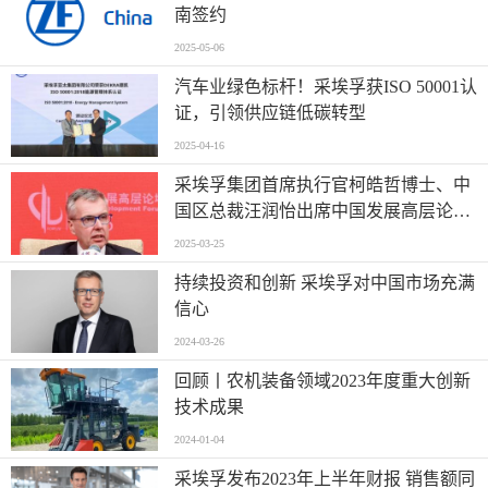
南签约
2025-05-06
汽车业绿色标杆！采埃孚获ISO 50001认
证，引领供应链低碳转型
2025-04-16
采埃孚集团首席执行官柯皓哲博士、中
国区总裁汪润怡出席中国发展高层论坛|
将在中国市场持续投资与创新
2025-03-25
持续投资和创新 采埃孚对中国市场充满
信心
2024-03-26
回顾丨农机装备领域2023年度重大创新
技术成果
2024-01-04
采埃孚发布2023年上半年财报 销售额同