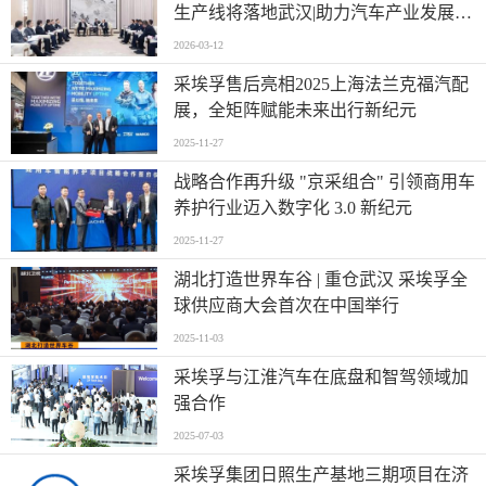
生产线将落地武汉|助力汽车产业发展提
质增效
2026-03-12
采埃孚售后亮相2025上海法兰克福汽配
展，全矩阵赋能未来出行新纪元
2025-11-27
战略合作再升级 "京采组合" 引领商用车
养护行业迈入数字化 3.0 新纪元
2025-11-27
湖北打造世界车谷 | 重仓武汉 采埃孚全
球供应商大会首次在中国举行
2025-11-03
采埃孚与江淮汽车在底盘和智驾领域加
强合作
2025-07-03
采埃孚集团日照生产基地三期项目在济