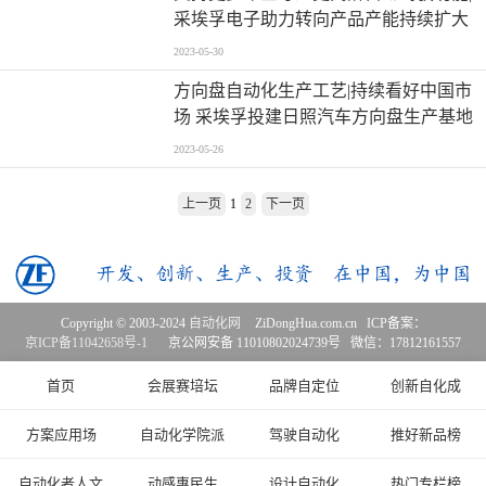
采埃孚电子助力转向产品产能持续扩大
2023-05-30
方向盘自动化生产工艺|持续看好中国市
场 采埃孚投建日照汽车方向盘生产基地
2023-05-26
上一页
1
2
下一页
Copyright © 2003-2024
自动化网
ZiDongHua.com.cn ICP备案：
京ICP备11042658号-1
京公网安备 11010802024739号 微信：17812161557
首页
会展赛培坛
品牌自定位
创新自化成
方案应用场
自动化学院派
驾驶自动化
推好新品榜
自动化者人文
动感惠民生
设计自动化
热门专栏榜