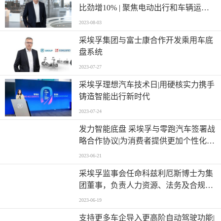
比劲增10% | 聚焦电动出行和车辆运动
控制
2023-08-03
采埃孚集团与富士康合作开发乘用车底
盘系统
2023-07-27
采埃孚理想汽车技术日|用硬核实力携手
铸造智能出行新时代
2023-07-24
发力智能底盘 采埃孚与零跑汽车签署战
略合作协议|为消费者提供更加个性化、
智能和舒适安全的驾乘体验
2023-06-21
采埃孚监事会任命科兹利厄斯博士为集
团董事，负责人力资源、法务及合规事
务|整车及供应链领域的转型专家
2023-06-19
支持更多车企导入更高阶自动驾驶功能|