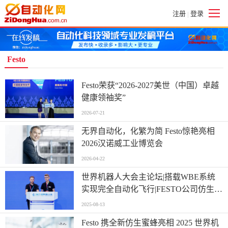
注册
登录
|
Festo
Festo荣获“2026-2027美世（中国）卓越
健康领袖奖”
2026-07-21
无界自动化，化繁为简 Festo惊艳亮相
2026汉诺威工业博览会
2026-04-22
世界机器人大会主论坛|搭载WBE系统
实现完全自动化飞行|FESTO公司仿生学
习网络技术负责人Dennis Gutowsky作主
2025-08-13
题演讲
Festo 携全新仿生蜜蜂亮相 2025 世界机