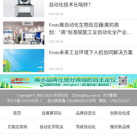
自动化技术长啥样？
2024-04-30
Festo推自动化生物反应器|美的高
创："高"标准赋能工业自动化全产业
链|2022年德国汉诺威工业博览会
2022-06-06
Festo未来工业环境下人机协同解决方案
2012-09-02
Copyright © 2003-2024
自动化网
ZiDongHua.com.cn ICP备案：
京ICP备11042658号-1
京公网安备 11010802024739号 微信：17812161557
首页
会展赛培坛
品牌自定位
创新自化成
方案应用场
自动化学院派
驾驶自动化
推好新品榜