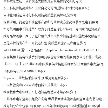
·
中科紫东太初：以多模态大模型开启铁路智能化新纪元
(7)
·
东土科技并购高威科：工业自动化的“场景驱动”时代将要到来
(5)
·
自动化网诚征自动化科技赋能高质量发展解决方案
(3)
·
深耕应用，兆易创新携全系产品和行业解决方案亮相慕尼黑电子展
(3)
·
恒力集团董事长陈建华：致力于打造全球行业标杆，为国家的经济高质量发展贡献更大力量|上海电气集团党委书记、董事长吴磊来访
·
推好品牌观察：西门子在沪设立其中国首个智能基础设施数字化赋能中心
(2)
·
黑芝麻智能发布华山开发者计划 高质量赋能多元应用场景
(2)
·
WOODHEAD通讯卡备品备件：Applicom International PCU1500S7 PCU 1500 S7 V4.5.0
·
安森美和上能电气携手引领可持续能源应用的发展 两家公司合作开发高性能储能和太阳能组串式逆变器方案 以实现可持续的未来
·
【6.15-16日】2023第八届中国数字供应链创新峰会,演讲大咖阵容官宣
(2)
·
LS伺服电机APM-SB02ADK
(2)
·
Kepware 工业数据采集软件 及 常见问题解答
(2)
·
中国首款高血压介入治疗器械正式获批上市
(2)
·
维视教育大咖年终讲：打造智能制造人才培养体系
(1)
·
白鹤滩水电站全部机组投产发电 世界最大清洁能源走廊全面建成|将为建设新型能源体系、保障国家能源安全、实现“双碳”目标提供有力支撑
·
推好细分产业观察--物联网：2026年中国物联网市场规模接近3000亿美元 智慧工厂、智慧城市、智慧电网等将占60%以上