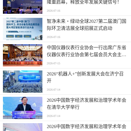
隆重启幕，释放全年发展关键信号！
2026-07-16
智净未来・绿动全球2027第二届澳门国
际环卫清洁展全球招展正式启动
2026-07-16
中国仪器仪表行业协会一行出席广东省
仪器仪表行业协会第七届会员大会主题
活动并进行走访交流
2026-07-15
2026“机器人+”创新发展大会在济宁召
开
2026-07-14
2026中国数字经济发展和治理学术年会
在清华大学举行
2026-07-14
2026中国数字经济发展和治理学术年会