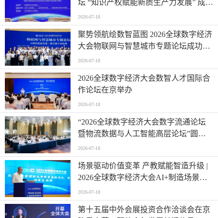
坛 “知识产权赋能新质生产力发展” 成功
举办
2026-07-18
聚势领航绘数智蓝图 2026全球数字经济
大会物联网与智慧城市专题论坛成功举
办
2026-07-18
2026全球数字经济大会数智人才国际合
作论坛在京举办
2026-07-18
“2026全球数字经济大会数字流通论坛
暨物流数据与人工智能高层论坛”圆满
成功举办
2026-07-18
场景驱动价值变革 产教赋能智造升级 |
2026全球数字经济大会AI+制造场景落
地国际论坛成功举办
2026-07-18
第十五届中外会展投资合作洽谈会在京