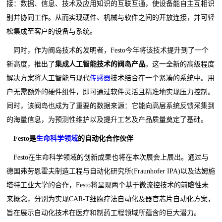
接：数据、信息、技术及应用知识的互联互通，使设备能自主互相识
别并协同工作。从而实现硬件、机械与软件之间的开放连接，并可轻
松集成至客户的设备与系统。
同时，作为阀岛技术的发明者，Festo今年将该技术提升到了一个
新高度，推出了
集成人工智能技术的阀岛产品
。这一全新的高级程度
解决方案将人工智能与现代
传感器
技术结合在一个紧凑的系统中。用
户无需额外的硬件组件，即可通过软件灵活且精准地实现压力控制。
同时，该阀岛也成为了重要的数据来源：它能向高层系统反馈采集到
的海量信息，为预测性维护以及提升工艺及产品质量奠定了基础。
Festo是
生命科学领域
的自动化合作伙伴
Festo在生命科学领域的创新成果也将在本次展会上展出。通过与
德国弗劳恩霍夫制造工程与自动化研究所(Fraunhofer IPA)以及达姆施
塔特工业大学的合作，Festo将呈现两个基于微流控技术的前瞻性未
来概念，分别为实现CAR-T细胞疗法自动化及器官芯片自动化方案，
旨在展示自动化技术在医疗和制药工程领域所蕴含的巨大潜力。