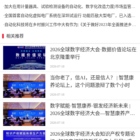
·
加大在用计量器具、试验检测设备的自动化、数字化改造力度|市场监管总局 工业和信息化部 关于促进企业计量能力提升的指导意见
·
全国首套自动化虚拟电厂系统在深圳试运行 功能匹敌大型电厂，已入选国际典型案例
·
自动化科技将在乡村振兴工作中大有作为|《关于做好2023年全面推进乡村振兴重点工作的意见》发布
相关推荐
2026全球数字经济大会·数据价值论坛在
北京隆重举行
2026-07-18
当你老了，信AI，还是信人？ | 智慧康
养论坛上，这个问题激辩了数个小时
2026-07-18
数字赋能·智慧康养·银发经济新未来 |
2026全球数字经济大会—智慧康养产业
发展论坛在京举办
2026-07-18
2026全球数字经济大会知识产权专题论