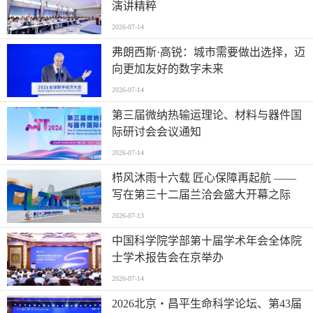
演讲精粹
2026-07-14
弗朗西斯·高锐：城市需要做出选择，迈
向更加友好的数字未来
2026-07-14
第三届微纳热输运理论、材料与器件国
际研讨会会议通知
2026-07-14
栉风沐雨十六载 匠心保障再起航 ——
写在第三十二届兰洽会盛大开幕之际
2026-07-13
中国科学院学部第十届学术年会全体院
士学术报告会在京举办
2026-07-14
2026北京・昌平生命科学论坛、第43届