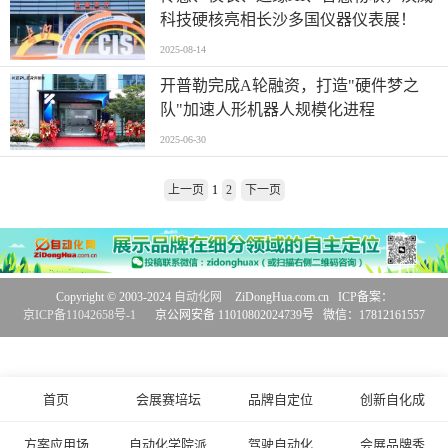
科技硬核亮相长沙多国仪器仪表展！
2025-08-14
开普勒完成A轮融资，打造"硬件梦之
队"加速人形机器人规模化进程
2025-06-30
上一页
1
2
下一页
Copyright © 2003-2024
自动化网
ZiDongHua.com.cn ICP备案：
京ICP备11042658号-1
京公网安备 11010802024739号 微信：17812161557
首页
会展赛培坛
品牌自定位
创新自化成
方案应用场
自动化学院派
驾驶自动化
会展品牌秀