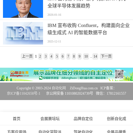
全球半导体发展趋势
2026-01-16
IBM 宣布收购 Confluent，构建面向企业
级生成式 AI 的智能数据平台
2025-12-11
上一页
1
2
3
4
5
6
7
8
9
10
..
14
下一页
Copyright © 2003-2024
自动化网
ZiDongHua.com.cn ICP备案：
京ICP备11042658号-1
京公网安备 11010802024739号 微信：17812161557
首页
会展赛培坛
品牌自定位
创新自化成
方案应用场
自动化学院派
驾驶自动化
会展品牌秀