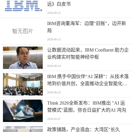
远》白皮书
2026-06-22
IBM咨询董海军：边理"旧账"，边开新
局
2026-06-15
让数据流动起来，IBM Confluent 助力企
业构建实时智能神经中枢
2026-06-14
IBM 携手中国伙伴“AI 深耕”：从技术落
地到价值共创，全面推动企业智能化升
级
2026-06-10
Think 2026全新发布：IBM推出 "AI 运
营模式"蓝图，弥合日益扩大的AI 鸿沟
2026-05-07
政策铺路，产业造血：大湾区"长久