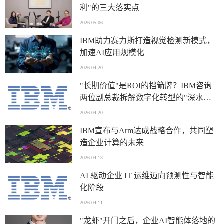
利"的三大落实点
2026-05-06
IBM助力赛力斯打造视觉检测新模式，
加速AI应用规模化
2026-04-20
"长期价值"是ROI的挡箭牌？IBM咨询
两位副总裁拆解数字化转型的"深水
区"突围
2026-04-20
IBM宣布与Arm达成战略合作，共同塑
造企业计算的未来
2026-04-13
AI 驱动企业 IT 运维迈向预测性与智能
化阶段
2026-04-11
"龙虾"开门之后，企业AI智能体落地的