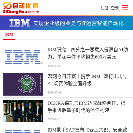
注册
登录
|
IBM
IBM研究：四分之一恶意入侵源自AI助
力，单起事件平均损失600万美元
2026-08-06
温网今日开赛｜携手 IBM “双打出击”，
AI 观赛体验全面升级
2026-07-03
DEKRA德凯与IBM达成战略合作，携
手推进后量子时代的信任构建
2026-06-23
IBM携手SAP发布《云上共识，安全致