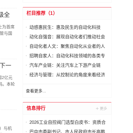
栏目推荐（1）
升级全
博士为首席
动感惠民生：惠及民生的自动化科技
高管与国
动化自强音：展现自动化者们推动社会
进步发出的响亮声音
自动化者人文：聚焦自动化从业者的人
文思考
招聘自家人：自动化科技领域的各类专
家及人才需求资讯
建下一
汽车产业链：关注汽车上下游产业链
经济与管理：从控制论的角度来看经济
超2亿元
与管理
码。本轮
查看更多...
信息排行
2026工业自控阀门选型白皮书：资质合
I）与机
规与工况适配成为采购决策核心
巴中市委副书记、市人民政府市长高鹏