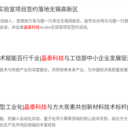
bs实验室项目签约落地无锡高新区
合创始人、首席执行官马健一行来访无锡高新区。副市长孙玮与马健一行
会谈，并出席
晶泰科技
eLabs实验室项目签约活动。
术赋能百行千业|
晶泰科技
与工信部中小企业发展促
协议
技术与传统产业的深度融合，共同培育未来产业，为中国经济高质量发展“
型工业化|
晶泰科技
与方大炭素共创新材料技术标杆
发与智能制造升级
能、机器人自动化实验、量子化学计算等领域的核心技术优势，结合方大
化生产及市场应用端的丰富经验