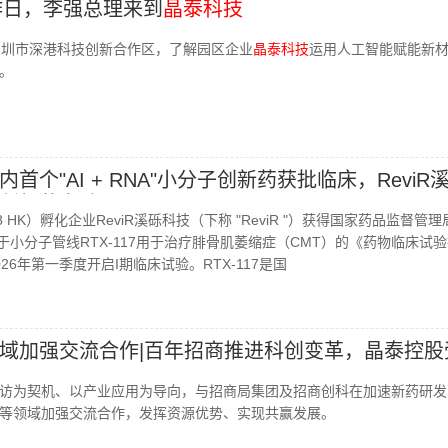
工作日，李强总理来到
晶泰科技
深圳市深港科技创新合作区，了解园区企业
晶泰科技
运用人工智能赋能新
。
内首个"AI + RNA"小分子创新药获批临床，ReviR
创新药突破
28 HK）孵化企业ReviR溪砾科技（下称 "ReviR "）获得国家药品监督管理
于小分子管线RTX-117用于治疗腓骨肌萎缩症（CMT）的《药物临床试
26年第一季度开启I期临床试验。RTX-117是国
域加强交流合作|百年招商推进科创变革，晶泰控股
访为契机、以产业应用为导向，与招商局集团及招商创科在加速新药研发
等领域加强交流合作，发挥资源优势、实现共赢发展。