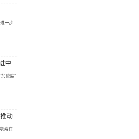
就进一步
进中
加速度”
|推动
炭素在