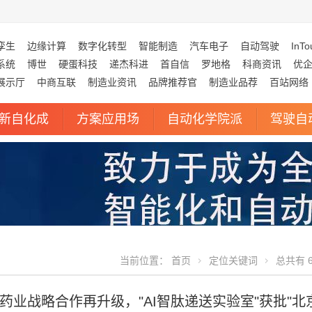
孪生
边缘计算
数字化转型
智能制造
汽车电子
自动驾驶
InTo
系统
博世
硬蛋科技
递杰科进
首自信
罗地格
科商资讯
优
展示厅
中商互联
制造业资讯
品牌推荐官
制造业品荐
百站网络
新自化成
方案应用场
自动化学院派
驾驶自
当前位置：
首页
定位关键词
总共有 6
药业战略合作再升级，"AI智肽递送实验室"获批"北