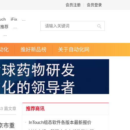
会员注册
|
会员登录
uch
iFix
...
企推荐
...
...
动化
推好新品榜
关于自动化网
3 篇文章
推荐商讯
InTouch组态软件各版本最新报价
京市重