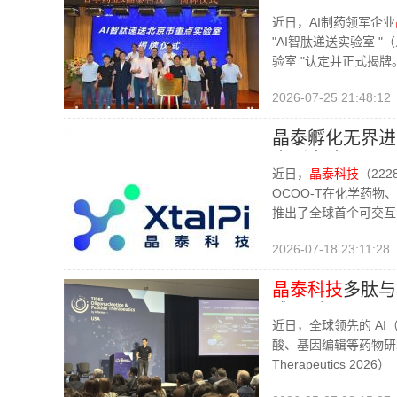
点实验室"
近日，AI制药领军企业
"AI智肽递送实验室 
验室 "认定并正式揭
2026-07-25 21:48:12
晶泰孵化无界进
内测申请
近日，
晶泰科技
（22
OCOO-T在化学药
推出了全球首个可交互
2026-07-18 23:11:28
晶泰科技
多肽与
成果引国际瞩目
近日，全球领先的 A
酸、基因编辑等药物研发领域的
Therapeutics 2026）