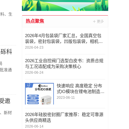
材料、生
热点聚焦
2026年4月包装袋厂家汇总，全国真空包
装袋，密封包装袋，凹版包装袋，相机包
装袋重点企业官方联系方式与采购指南
2026-04-23
溪砾科
2026工业自控阀门选型白皮书：资质合规
局
与工况适配成为采购决策核心
验批准通
2026-06-24
快速响应 高度稳定 分布
式IO模块在锂电池制造的
优势揭秘 | 支持Modbu
2023-06-11
受邀
s、MQTT、OPC UA、P
rofinet、EtherCAT、Ethe
、新材
2026年硅胶密封圈厂家推荐：稳定可靠源
rnet/IP、BACnet/IP等多
头供应商精选
种协议
2026-06-14