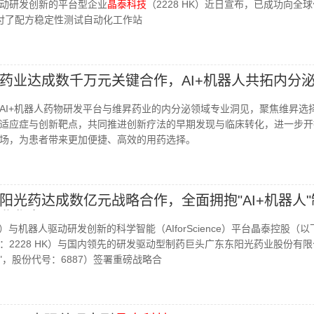
动研发创新的平台型企业
晶泰科技
（2228 HK）近日宣布，已成功向全
交付了配方稳定性测试自动化工作站
药业达成数千万元关键合作，AI+机器人共拓内分
AI+机器人药物研发平台与维昇药业的内分泌领域专业洞见，聚焦维昇选
适应症与创新靶点，共同推进创新疗法的早期发现与临床转化，进一步开
场，为患者带来更加便捷、高效的用药选择。
阳光药达成数亿元战略合作，全面拥抱"AI+机器人"
业化变现
）与机器人驱动研发创新的科学智能（AIforScience）平台晶泰控股（以
：2228 HK）与国内领先的研发驱动型制药巨头广东东阳光药业股份有
 "，股份代号：6887）签署重磅战略合