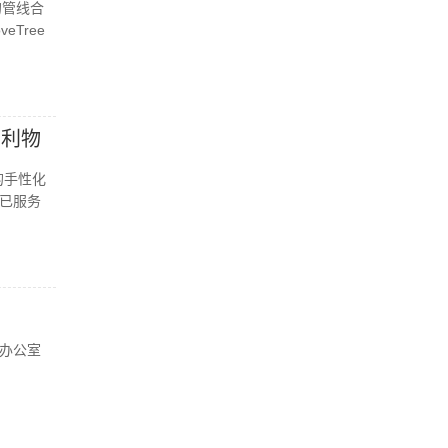
的管线合
veTree
国利物
的手性化
已服务
办公室