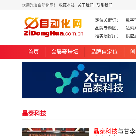
欢迎光临自动化网！
收藏本站
关于我们
联系我们
定位关键词：
数字
品牌专题区：
达索
推实展好厅：
供应
首页
会展赛培坛
品牌自定位
创
晶泰科技
晶泰科技
与甘李