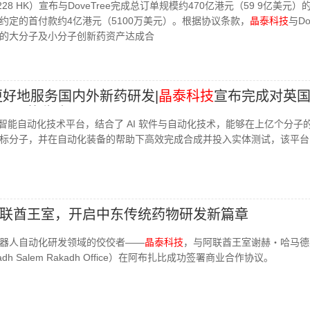
228 HK）宣布与DoveTree完成总订单规模约470亿港元（59 9亿美元）
约定的首付款约4亿港元（5100万美元）。根据协议条款，
晶泰科技
与Do
的大分子及小分子创新药资产达成合
更好地服务国内外新药研发|
晶泰科技
宣布完成对英
术公司的收购
CE智能自动化技术平台，结合了 AI 软件与自动化技术，能够在上亿个分子
标分子，并在自动化装备的帮助下高效完成合成并投入实体测试，该平台
联酋王室，开启中东传统药物研发新篇章
器人自动化研发领域的佼佼者——
晶泰科技
，与阿联酋王室谢赫・哈马德
Rakadh Salem Rakadh Office）在阿布扎比成功签署商业合作协议。