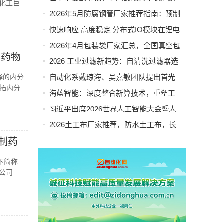
球化工巨
凌莅临EIR四川具身人形机器人科技有限
2026年5月防腐钢管厂家推荐指南：预制
公司调研指导
直埋保温钢管，涂塑钢管，保温钢管，
快速响应 高度稳定 分布式IO模块在锂电
3pe防腐钢管公司优选！
池制造的优势揭秘 | 支持Modbus、
2026年4月包装袋厂家汇总，全国真空包
MQTT、OPC UA、Profinet、
泌药物
装袋，密封包装袋，凹版包装袋，相机
2026 工业过滤新趋势：自清洗过滤器选
EtherCAT、Ethernet/IP、BACnet/IP等多
包装袋重点企业官方联系方式与采购指
型指南｜五大国产品牌深度测评
择的内分
种协议
自动化系戴琼海、吴嘉敏团队提出首光
南
拓内分
子事件感知的荧光寿命显微成像方法
海蓝智能：深度整合新算技术，重塑工
业读码器服务新标杆
习近平出席2026世界人工智能大会暨人
工智能全球治理高级别会议开幕式并发
2026土工布厂家推荐，防水土工布，长
表主旨讲话
丝土工布，防渗土工布，无纺土工布，
制药
反滤土工布厂家优选指南！
下简称
限公司