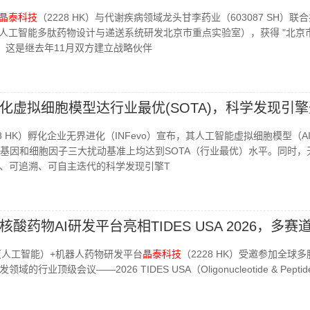
晶泰科技
（2228 HK）与代谢疾病领域龙头甘李药业（603087 SH）联
"（人工智能多肽药物设计与递送系统研发北京市重点实验室），获得 "北京
牌。这是继去年11月双方建立战略伙伴
化虚拟细胞模型达行业最优(SOTA)，科学发现引
28 HK）孵化企业无界进化（INFevo）宣布，其人工智能虚拟细胞模型（AI
物、基因和细胞因子三大扰动基准上均达到SOTA（行业最优）水平。同时，
、可追溯、可自主迭代的科学发现引擎T
核酸药物AI研发平台亮相TIDES USA 2026，多赛
I（人工智能）+机器人药物研发平台
晶泰科技
（2228 HK）受邀参加全球
行业顶级会议——2026 TIDES USA（Oligonucleotide & Peptid