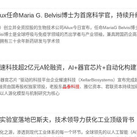
lux任命Maria G. Belvisi博士为首席科学官，持续
HK）创立并全资控股的生物技术公司Ailux今日宣布，任命MariaG Belvisi
lvisi博士是全球呼吸与免疫学领域的杰出学者与产业领袖，兼具跨国药企
拥有三十余年新药研发与学术领
速科技超2亿元A轮融资，AI+器官芯片+自动化构
设施
+器官芯片 "驱动的科技平台企业耀速科技（XellarBiosystems）宣布完成
融资由国寿股权独家领投，老股东
晶泰科技
、雅亿资本、君联资本持续加
以人源化模型与机制研究为核心
实验室落地巴斯夫，技术领导力获化工业顶级背书
物变化之源，渗透到现代工业体系的每一个环节。全球领先的以人工智能（A