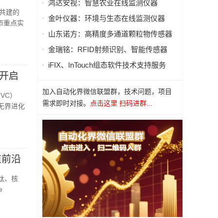
鸿达安视：智慧农业在线监测仪器
合共建的
金叶仪器：环境与生态在线监测仪器
市重点实
山东诺方：高精度多通道颗粒物传感器
金瑞铭：RFID射频识别、智能传感器
iFIX、InTouch组态软件技术支持服务
擎开启
加入自动化界微信联盟群，技术问题，项目
VC）
需求即时对接。
点击这里 扫码进群...
无界进化
道前沿
多肽、核
e