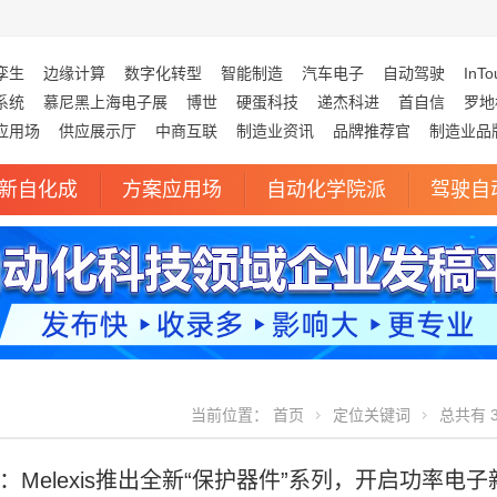
孪生
边缘计算
数字化转型
智能制造
汽车电子
自动驾驶
InTo
系统
慕尼黑上海电子展
博世
硬蛋科技
递杰科进
首自信
罗地
应用场
供应展示厅
中商互联
制造业资讯
品牌推荐官
制造业品
新自化成
方案应用场
自动化学院派
驾驶自
当前位置：
首页
定位关键词
总共有 3
Melexis推出全新“保护器件”系列，开启功率电子