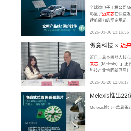
章
全球微电子工程公司Me
彰显了
迈来芯
在快速发
续航能力的坚定承诺。
2026-03-06 13:16:36
傲意科技 ×
迈
近日，具身机器人核心
来芯
（Melexis
科技产业协同新蓝图！
2026-01-28 12:06:17
Melexis推
Melexis推出一款具