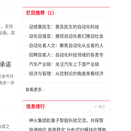
栏目推荐（1）
计，支持
动感惠民生：惠及民生的自动化科技
设备。其
动化自强音：展现自动化者们推动社会
进步发出的响亮声音
自动化者人文：聚焦自动化从业者的人
文思考
招聘自家人：自动化科技领域的各类专
家及人才需求资讯
资承诺
汽车产业链：关注汽车上下游产业链
经济与管理：从控制论的角度来看经济
任命齐玲
与管理
市场进一步
查看更多...
信息排行
神火集团赴量子智能科技交流，共探智
集成之
能化矿山新未来
快速响应 高度稳定 分布式IO模块在锂电