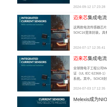
2024-09-12 17:23:28
迈来芯
集成电流传
这两款电流传感器芯片
SOIC16宽体封装，
2024-07-17 12:35:41
迈来芯
集成电流传
全球微电子工程公司Mel
证（UL IEC 623
系统。其中，SOIC8
1415V的基本隔离和70
2024-07-03 17:12:35
Melexis成
供应商