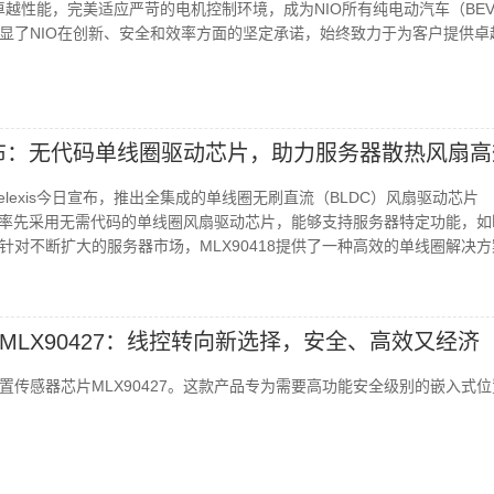
借其卓越性能，完美适应严苛的电机控制环境，成为NIO所有纯电动汽车（BE
显了NIO在创新、安全和效率方面的坚定承诺，始终致力于为客户提供卓
革新发布：无代码单线圈驱动芯片，助力服务器散热风扇
lexis今日宣布，推出全集成的单线圈无刷直流（BLDC）风扇驱动芯片
是一款率先采用无需代码的单线圈风扇驱动芯片，能够支持服务器特定功能，
针对不断扩大的服务器市场，MLX90418提供了一种高效的单线圈解决
MLX90427：线控转向新选择，安全、高效又经济
置传感器芯片MLX90427。这款产品专为需要高功能安全级别的嵌入式