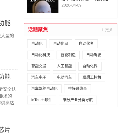
A1轮融资｜人脸机器人首
2026-04-09
次登上《科学·机器人
学》封面
离功能
话题聚焦
更大型的
自动化
自动化网
自动化者
自动化科技
智能制造
自动驾驶
智能交通
人工智能
自动化界
离功能
汽车电子
电动汽车
联想工控机
得新安全认
汽车驾驶自动化
推好联络员
离要求的
InTouch软件
细分产业分类导航
提供高达
芯片