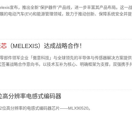
lexis宣布，推出全新“保护器件”产品线，进一步丰富其产品布局。这一
展的电动汽车(EV)和能源管理领域，致力于推动创新、保障系统安全并
来芯
（MELEXIS）达成战略合作！
零部件领军企业「傲意科技」与全球领先的半导体与传感器解决方案提供
）」正式签署战略合作意向书，以技术互补为核心、明确框架为支撑，双强携手
出22位高分辨率电感式编码器
备22位高分辨率的电感式编码器芯片——MLX90520。