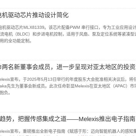
新型电机驱动芯片推动设计简化
入式电机驱动芯片MLX81339。该芯片配备PWM 串行接口，专为工业应用设
直流电机（BLDC）和步进电机控制，适用于风扇、泵及定位系统等紧凑型
用的全功能定制。
宣布任命两名新董事会成员，进一步呈现对亚太地区的投
lexis宣布，于2025年5月13日举行的年度股东大会批准相关决议后，将
akenaka先生为董事会新成员。此次任命彰显Melexis在亚太地区（APAC）
抱负。
趋势，把握传感集成之道——Melexis推出电子指南
elexis宣布，重磅推出全新电子指南《赋感于形：迈向智能机器人的感知