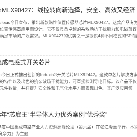
新发布MLX90427：线控转向新选择，安全、高效又经济
lexis今日宣布，推出新款磁性位置传感器芯片MLX90427。这款产品专
位置传感器应用而设计。它不仅具备卓越的杂散场抗干扰能力和电磁兼容
足市场的广泛需求。MLX90427的优势之一是提供4种不同模式的SPI
出全集成电感式开关芯片
is今日正式推出创新的Induxis®开关芯片MLX92442。这款单芯片解决方
的特性以及出色的抗杂散场干扰能力，可直接检测导电目标。该产品不仅
元件数量，并在提升安全性和电气化水平方面表现出色。其广泛应用领
23年“芯雇主”半导体人力优秀案例“优秀奖”
24年度中国集成电路产业人力资源高峰论坛（第六届）在张江隆重举行。本
升竞争力》为主题