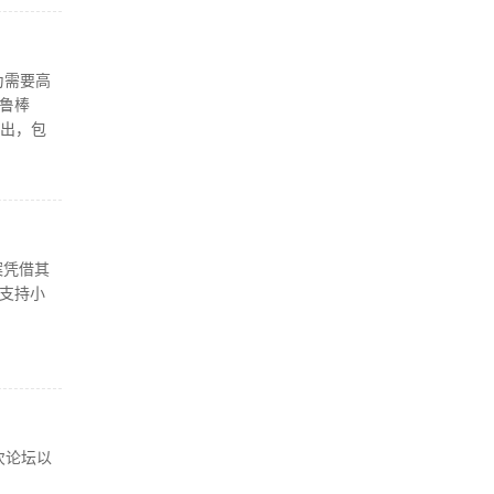
为需要高
鲁棒
输出，包
案凭借其
支持小
次论坛以