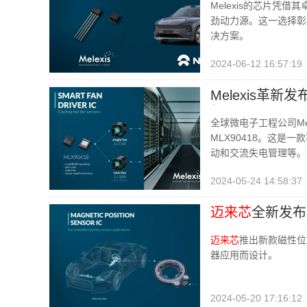
Melexis的芯片凭
劲动力源。这一选择彰
决方案。
2024-06-12 16:57:19
Melexis
级
全球微电子工程公司Me
MLX90418。这
动和交流失电管理等。
现有的三
2024-05-24 14:58:37
迈来芯
全新发布
迈来芯
推出新款磁性位
器应用而设计。
2024-05-20 17:16:12