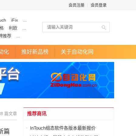
会员注册
|
会员登录
uch
iFix
...
格
利欧
...
牌推荐
...
动化
推好新品榜
关于自动化网
8 篇文章
推荐商讯
InTouch组态软件各版本最新报价
新篇