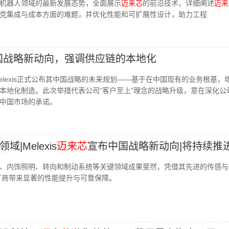
机器人领域的最新发展态势，全面展示
迈来芯
的前沿技术，详细阐述
迈来
克集成与成本方面的难题，并优化性能和可扩展性设计，助力工程
布中国战略新动向，强调供应链的本地化
elexis正式公布其中国战略的未来规划——基于在中国现有的业务根基，
本地化制造。此次举措代表公司“客户至上”理念的战略升级，意在深化公
中国市场的承诺。
|Melexis
迈来芯
宣布中国战略新动向|将持续推
蓝图
、内饰照明、转向和制动系统等关键领域成果斐然，凭借其先进的传感与
厂商带来显著的性能提升与可靠保障。