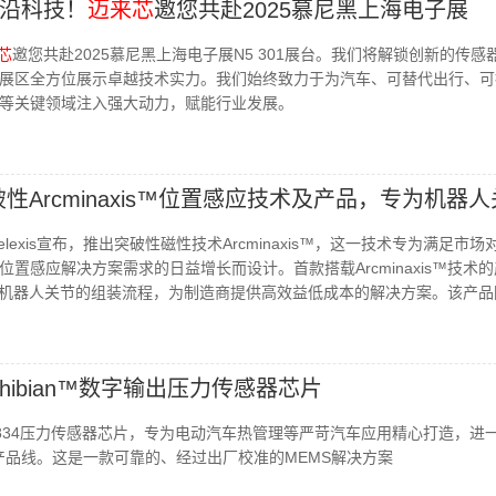
沿科技！
迈来芯
邀您共赴2025慕尼黑上海电子展
芯
邀您共赴2025慕尼黑上海电子展N5 301展台。我们将解锁创新的传感
展区全方位展示卓越技术实力。我们始终致力于为汽车、可替代出行、可
等关键领域注入强大动力，赋能行业发展。
突破性Arcminaxis™位置感应技术及产品，专为机器
lexis宣布，推出突破性磁性技术Arcminaxis™，这一技术专为满足市场
置感应解决方案需求的日益增长而设计。首款搭载Arcminaxis™技术
过简化机器人关节的组装流程，为制造商提供高效益低成本的解决方案。该产
riphibian™数字输出压力传感器芯片
X90834压力传感器芯片，专为电动汽车热管理等严苛汽车应用精心打造，进
n™系列产品线。这是一款可靠的、经过出厂校准的MEMS解决方案