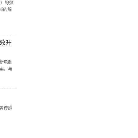
V）的强
越的解
高效升
如断电制
方案，与
位置传感