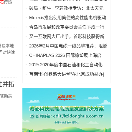
芯
传感
池制造的优势揭秘 | 支持Modbus、
破局・新生 | 李若教授专访：北太天元
MQTT、OPC UA、Profinet、
打破 30 年垄断，国产科学计算软件崛起
Melexis推出使用简便的高性能电机驱动
EtherCAT、Ethernet/IP、BACnet/IP等多
之路
芯片，助力三相风扇实现快速、免代码
种协议
青岛市发展和改革委员会主任卞成一行
设计
到国创中心调研指导
又一互联网大厂出手，首形科技获得新
一轮数亿元A1轮融资｜人脸机器人首次
增设本地
2026年2月中国电缆一线品牌推荐：阻燃
登上《科学·机器人学》封面
司对快速
防火电缆国内一线品牌推荐排名名单
CHINAPLAS 2026 国际橡塑展上海启
幕！5,000余家全球展商共塑智能绿色橡
2019-2020年度中国石油和化工自动化
塑新未来
行业科学技术奖拟授奖公示
首期“科创铁路大讲堂”在北京成功举办|
中科紫东太初董事长王金桥作《多模态
进并拓
人工智能驱动新一代技术变革》主题讲
座
驱动芯