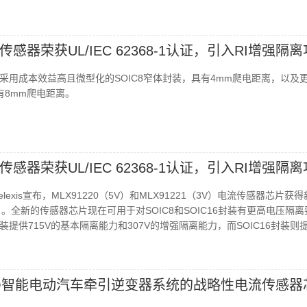
感器荣获UL/IEC 62368-1认证，引入RI增强隔
采用成本效益高且微型化的SOIC8窄体封装，具有4mm爬电距离，以及
具有8mm爬电距离。
感器荣获UL/IEC 62368-1认证，引入RI增强隔
exis宣布，MLX91220（5V）和MLX91221（3V）电流传感器芯片获
68-1）。全新的传感器芯片现在可用于对SOIC8和SOIC16封装有更高电压隔
封装提供715V的基本隔离能力和307V的增强隔离能力，而SOIC16封装则
7V
为NIO智能电动汽车牵引逆变器系统的战略性电流传感器