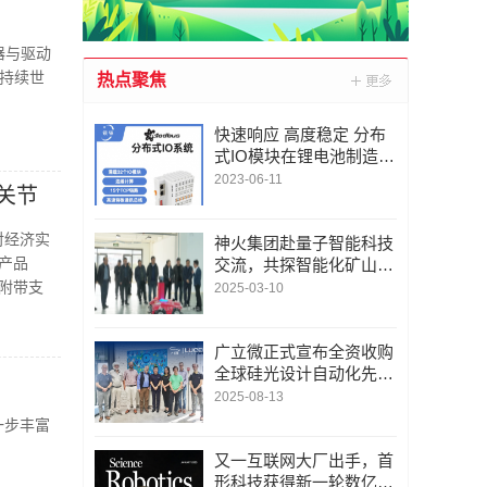
器与驱动
持续世
热点聚焦
快速响应 高度稳定 分布
式IO模块在锂电池制造的
优势揭秘 | 支持Modbu
2023-06-11
人关节
s、MQTT、OPC UA、P
rofinet、EtherCAT、Ethe
对经济实
rnet/IP、BACnet/IP等多
神火集团赴量子智能科技
的产品
种协议
交流，共探智能化矿山新
未来
品附带支
2025-03-10
广立微正式宣布全资收购
全球硅光设计自动化先锋
LUCEDA
2025-08-13
一步丰富
又一互联网大厂出手，首
形科技获得新一轮数亿元