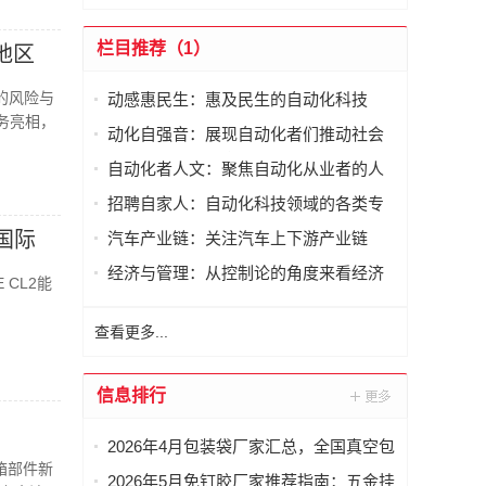
栏目推荐（1）
地区
的风险与
动感惠民生：惠及民生的自动化科技
务亮相，
动化自强音：展现自动化者们推动社会
进步发出的响亮声音
自动化者人文：聚焦自动化从业者的人
文思考
招聘自家人：自动化科技领域的各类专
家及人才需求资讯
国际
汽车产业链：关注汽车上下游产业链
经济与管理：从控制论的角度来看经济
 CL2能
与管理
查看更多...
信息排行
2026年4月包装袋厂家汇总，全国真空包
箱部件新
装袋，密封包装袋，凹版包装袋，相机
2026年5月免钉胶厂家推荐指南：五金挂