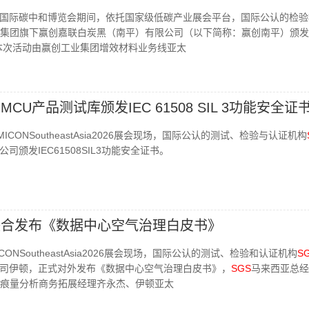
，上海国际碳中和博览会期间，依托国家级低碳产业展会平台，国际公认的检
集团旗下赢创嘉联白炭黑（南平）有限公司（以下简称：赢创南平）颁发
书。本次活动由赢创工业集团增效材料业务线亚太
CU产品测试库颁发IEC 61508 SIL 3功能安全证
MICONSoutheastAsia2026展会现场，国际公认的测试、检验与认证机构
颁发IEC61508SIL3功能安全证书。
联合发布《数据中心空气治理白皮书》
ICONSoutheastAsia2026展会现场，国际公认的测试、检验和认证机构
S
司伊顿，正式对外发布《数据中心空气治理白皮书》，
SGS
马来西亚总经
痕量分析商务拓展经理齐永杰、伊顿亚太