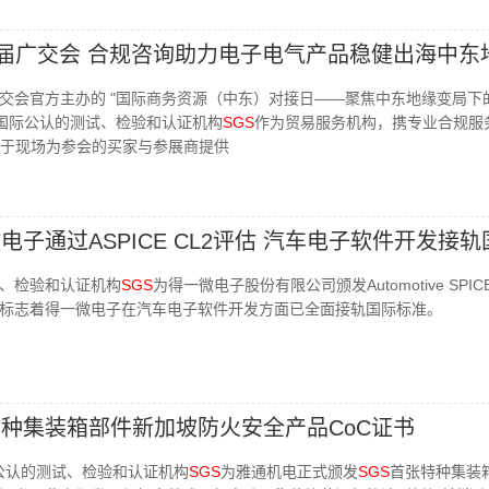
9届广交会 合规咨询助力电子电气产品稳健出海中东
由广交会官方主办的 "国际商务资源（中东）对接日——聚焦中东地缘变局下
。国际公认的测试、检验和认证机构
SGS
作为贸易服务机构，携专业合规服
于现场为参会的买家与参展商提供
电子通过ASPICE CL2评估 汽车电子软件开发接轨
、检验和认证机构
SGS
为得一微电子股份有限公司颁发Automotive SPICE
标志着得一微电子在汽车电子软件开发方面已全面接轨国际标准。
种集装箱部件新加坡防火安全产品CoC证书
际公认的测试、检验和认证机构
SGS
为雅通机电正式颁发
SGS
首张特种集装