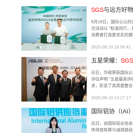
SGS
与远方好
8月18日，国际公认
次活动以 "标准同行，
消费者打造更坚实的健
2025-08-19 15:58:41
五星荣耀：
SG
评级
近日，华硕荣获国际公
评估声明 "五星最高
求，彰显了其高度整合
2025-08-10 13:27:17
国际铝协（IAI
近日，由国际铝业协会
体排放核算与减排路径