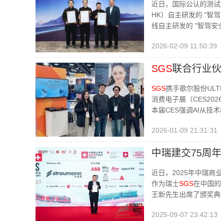
近日，国际公认的测试
HK）自主研发的 "智驾
线自主研发的 "智驾安全
2026-02-09 11:50:39
SGS
联合行业
SGS
携手歌尔股份UL
消费电子展（CES20
本届CES强调AI从技
2026-01-09 21:31:31
中瑞建交75周
近日，2025年中瑞
作为瑞士
SGS
在中国的
王新先生出席了颁奖典
2025-09-07 23:42:13