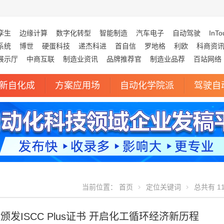
孪生
边缘计算
数字化转型
智能制造
汽车电子
自动驾驶
InTo
系统
博世
硬蛋科技
递杰科进
首自信
罗地格
利欧
科商资
展示厅
中商互联
制造业资讯
品牌推荐官
制造业品荐
百站网络
新自化成
方案应用场
自动化学院派
驾驶自
当前位置：
首页
定位关键词
总共有 1
颁发ISCC Plus证书 开启化工循环经济新历程