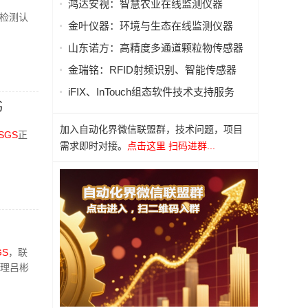
鸿达安视：智慧农业在线监测仪器
验检测认
金叶仪器：环境与生态在线监测仪器
山东诺方：高精度多通道颗粒物传感器
金瑞铭：RFID射频识别、智能传感器
iFIX、InTouch组态软件技术支持服务
书
加入自动化界微信联盟群，技术问题，项目
SGS
正
需求即时对接。
点击这里 扫码进群...
GS
，联
理吕彬