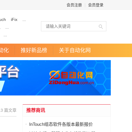
会员注册
|
会员登录
uch
iFix
...
讯
...
...
动化
推好新品榜
关于自动化网
13 篇文章
推荐商讯
InTouch组态软件各版本最新报价