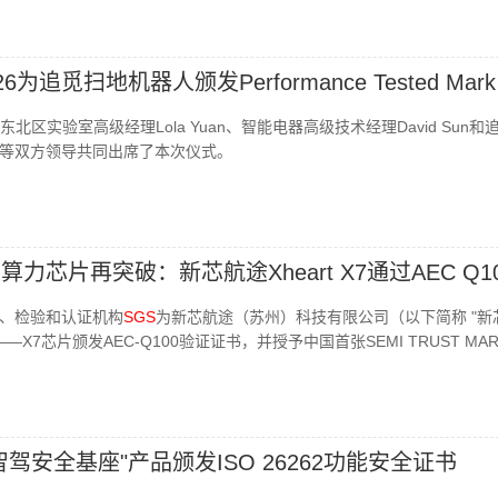
26为追觅扫地机器人颁发Performance Tested Mark
北区实验室高级经理Lola Yuan、智能电器高级技术经理David Sun和
等双方领导共同出席了本次仪式。
力芯片再突破：新芯航途Xheart X7通过AEC Q1
、检验和认证机构
SGS
为新芯航途（苏州）科技有限公司（以下简称 "新
 SoC——X7芯片颁发AEC‑Q100验证证书，并授予中国首张SEMI TRUST MA
驾安全基座"产品颁发ISO 26262功能安全证书