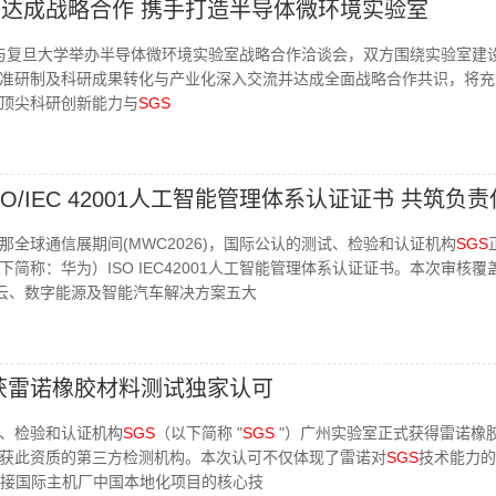
达成战略合作 携手打造半导体微环境实验室
与复旦大学举办半导体微环境实验室战略合作洽谈会，双方围绕实验室建
准研制及科研成果转化与产业化深入交流并达成全面战略合作共识，将充
顶尖科研创新能力与
SGS
O/IEC 42001人工智能管理体系认证证书 共筑负责
那全球通信展期间(MWC2026)，国际公认的测试、检验和认证机构
SGS
简称：华为）ISO IEC42001人工智能管理体系认证证书。本次审核覆
、云、数字能源及智能汽车解决方案五大
获雷诺橡胶材料测试独家认可
、检验和认证机构
SGS
（以下简称 "
SGS
"）广州实验室正式获得雷诺橡
获此资质的第三方检测机构。本次认可不仅体现了雷诺对
SGS
技术能力的
接国际主机厂中国本地化项目的核心技