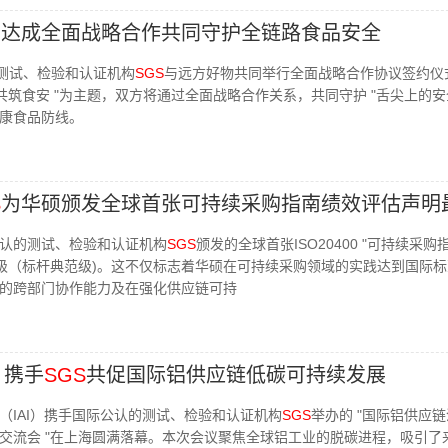
物达成全面战略合作共同守护全链路食品安全
的测试、检验和认证机构
SGS
与远方好物共同举行全面战略合作协议签约仪
共筑食安 "为主题，双方将通过全面战略合作关系，共同守护 "舌尖上的安全
康食品防线。
S
为华硕颁发全球首张可持续采购指南绩效评估声明
认的测试、检验和认证机构
SGS
颁发的全球首张ISO20400 "可持续采购
评级（标杆典范级)。这不仅标志着华硕在可持续采购领域的实践达到国际
的跨部门协作能力及在强化供应链可持
）携手
SGS
共促国际铝供应链低碳可持续发展
（IAI）携手国际公认的测试、检验和认证机构
SGS
举办的 "国际铝供应
交流会 "在上海圆满落幕。本次会议聚焦全球铝工业的脱碳进程，吸引了