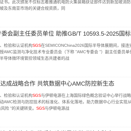
C证书。此次颁发不仅标志着雅通机电防火集装箱获证部件达到新加坡消防
坡及东南亚市场的关键合规资质，同
委会副主任委员单位 助推GB/T 10593.5-2025国
、检验和认证机构
SGS
在SEMICONChina2026国际半导体展期间，接
AMC监测与净化技术专业委员会（下称 "AMC专委会 "）副主任委员单
半导体微环境管控领域生态共建者的战
达成战略合作 共筑数据中心AMC防控新生态
、检验和认证机构
SGS
与伊顿电源在上海国际绿色概念验证中心举行战略
动AMC检测与防控技术的标准化、体系化落地，助力数据中心行业实现从 
防风险 "的关键转变。
SGS
与伊顿电源战