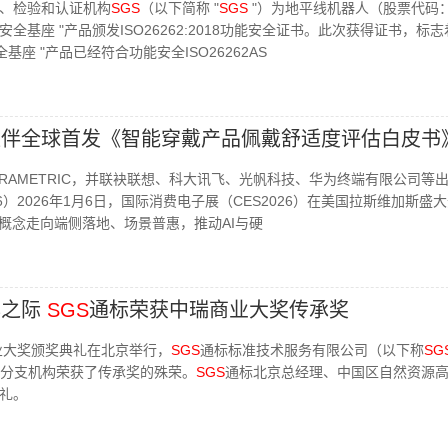
、检验和认证机构
SGS
（以下简称 "
SGS
"）为地平线机器人（股票代码：9
安全基座 "产品颁发ISO26262:2018功能安全证书。此次获得证书，标
基座 "产品已经符合功能安全ISO26262AS
伙伴全球首发《智能穿戴产品佩戴舒适度评估白皮书
TRAMETRIC，并联袂联想、科大讯飞、光帆科技、华为终端有限公司等
26）2026年1月6日，国际消费电子展（CES2026）在美国拉斯维加斯盛
术概念走向端侧落地、场景普惠，推动AI与硬
年之际
SGS
通标荣获中瑞商业大奖传承奖
商业大奖颁奖典礼在北京举行，
SGS
通标标准技术服务有限公司（以下称
SG
分支机构荣获了传承奖的殊荣。
SGS
通标北京总经理、中国区自然资源
礼。