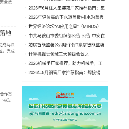
安全法
包装袋重点企业官方联系方式与采购指
件固定免钉胶，高粘性免钉胶，置物架
2026年6月住人集装箱厂家推荐指南：集
南
免钉胶，墙面免钉胶公司优选！
装箱活动房，工地住人集装箱，售货
2026年评价高的下水道盖板/排水沟盖板
亭，环保移动厕所公司优选！
推荐厂家精选
世界经济论坛“AI应用之星”（MINDS）
标落地
名单公布，近一半来自中国
中共马鞍山市委组织部公告-公告-中安在
线
连完成两项
婚房智能整装公司哪个好?家庭智能整装
位，完成
公司栖息地用“环保顶配”兑现爱的承诺
计算机视觉领域三大顶级会议之
一|CVPR 2026 | 中科院自动化所新作速
2026机械手厂家推荐，助力机械手，工
览
业机械手，直角坐标机械手，小型机械
2026年5月钢管厂家推荐指南：焊接钢
手厂家优选指南！
管，直缝焊管，热扩钢管，高频焊管公
司优选！
合作签
"被动