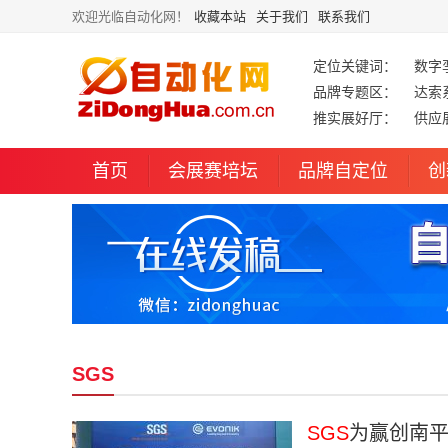
欢迎光临自动化网！
收藏本站
关于我们
联系我们
定位关键词：
数字
品牌专题区：
达索
推实展好厅：
供应
首页
会展赛培坛
品牌自定位
创
SGS
SGS
为赢创南平