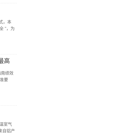
式，本
 "，为
最高
指南绩效
标准要
链温室气
来自铝产