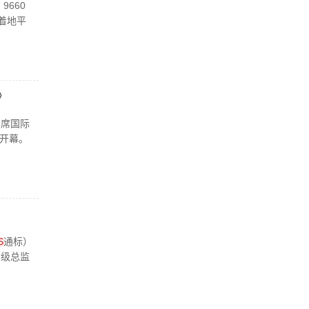
660
志着地平
》
出席国际
大开幕。
S
通标）
高级总监