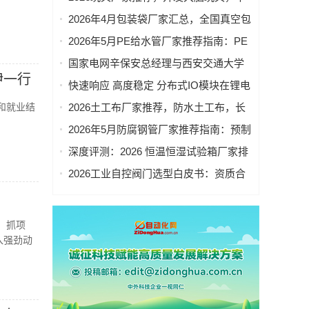
教启蒙玩具，桌游玩具，儿童玩具厂家
2026年4月包装袋厂家汇总，全国真空包
优选指南！
装袋，密封包装袋，凹版包装袋，相机
2026年5月PE给水管厂家推荐指南：PE
包装袋重点企业官方联系方式与采购指
燃气管材，PE燃气管，聚乙烯PE给水管
国家电网辛保安总经理与西安交通大学
南
材，PE灌溉管，PE排水管公司优选！
伊一行
党委书记卢建军会谈
快速响应 高度稳定 分布式IO模块在锂电
池制造的优势揭秘 | 支持Modbus、
和就业结
2026土工布厂家推荐，防水土工布，长
MQTT、OPC UA、Profinet、
丝土工布，防渗土工布，无纺土工布，
2026年5月防腐钢管厂家推荐指南：预制
EtherCAT、Ethernet/IP、BACnet/IP等多
反滤土工布厂家优选指南！
直埋保温钢管，涂塑钢管，保温钢管，
种协议
深度评测：2026 恒温恒湿试验箱厂家排
3pe防腐钢管公司优选！
名（进口 + 国产，按综合口碑 / 技术 / 市
2026工业自控阀门选型白皮书：资质合
场认可度）
规与工况适配成为采购决策核心
，抓项
入强劲动