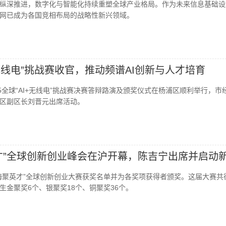
纵深推进，数字化与智能化持续重塑全球产业格局。作为未来信息基础设
网已成为各国竞相布局的战略性新兴领域。
I+无线电”挑战赛收官，推动频谱AI创新与人才培育
2025全球“AI+无线电”挑战赛决赛答辩路演及颁奖仪式在杨浦区顺利举行，市
区副区长刘晋元出席活动。
才”全球创新创业峰会在沪开幕，陈吉宁出席并启动
海聚英才”全球创新创业大赛获奖名单并为各奖项获得者颁奖。这届大赛共
产生金聚奖6个、银聚奖18个、铜聚奖36个。