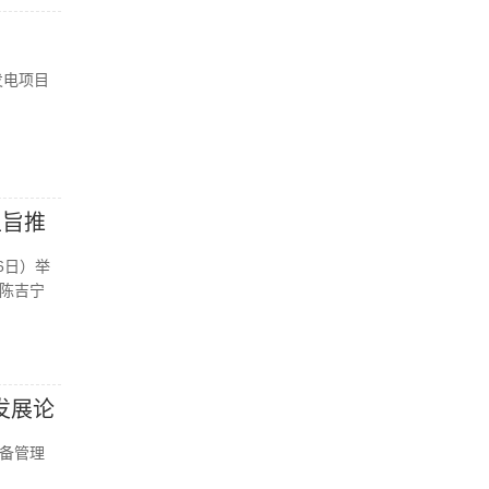
发电项目
主旨推
6日）举
陈吉宁
发展论
备管理