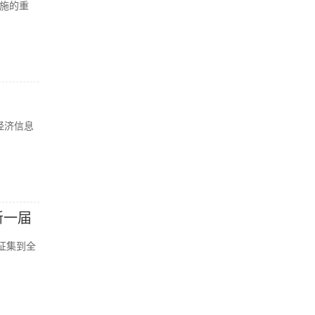
施的重
经济信息
新一届
征集到全