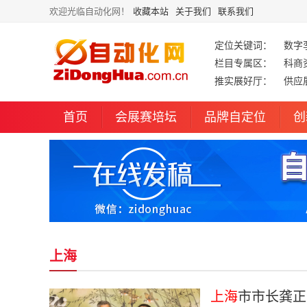
欢迎光临自动化网！
收藏本站
关于我们
联系我们
定位关键词：
数字
栏目专属区：
科商
推实展好厅：
供应
首页
会展赛培坛
品牌自定位
创
上海
上海
市市长龚正