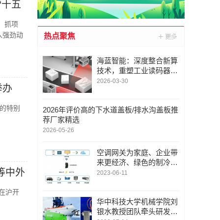
“十五
，抓项
入强劲动
热点聚焦
海蓝智能：深度整合新算
技术，重塑工业读码器服
务新标杆
2026-03-30
举办
的特别
2026年评价高的下水道盖板/排水沟盖板推
荐厂家精选
2026-05-26
空调网关为家庭、企业带
来更经济、绿色的制冷方
等中外
案！中央空调采集网关节
2023-06-11
能方案 | 广泛应用于智慧
园区、智慧楼宇、智慧办
在沪开
公、智慧教育、智慧农业
华中科技大学机械学院刘
等多个领域。
银水教授团队牵头研发的