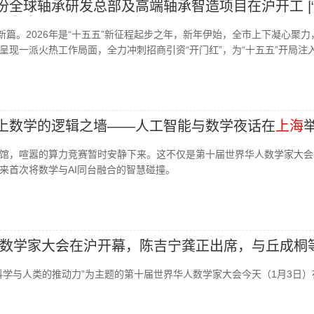
股份全球轴承研发总部及高端轴承智造项目在沪开工 |
资系列
新篇。2026年是“十五五”新征程起步之年，新年伊始，全市上下凝心聚力
呈现一派火热工作局面，全力冲刺招商引资“开门红”，为“十五五”开局注
撞上数学的逻辑之墙——人工智能与数学夜话在
上海
馆，喧嚣的算力竞赛暂时安静下来。这不仅是第十届世界华人数学家大会
来首次将数学与AI同台融合的智慧碰撞。
数学家大会在沪开幕，陈吉宁龚正出席，与丘成桐
科学与人类的推动力”为主题的第十届世界华人数学家大会今天（1月3日）