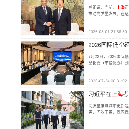
龚正说，当前，
上海
正
推动高质量发展。在这
2026-08-01 21:56:50
2026国际低
成功举办
7月22日，2026国
息化委（市投促办）副
2026-07-24 00:31:02
习近平在
上海
考
高质量推进城市更新是
民、问效于民，做深做