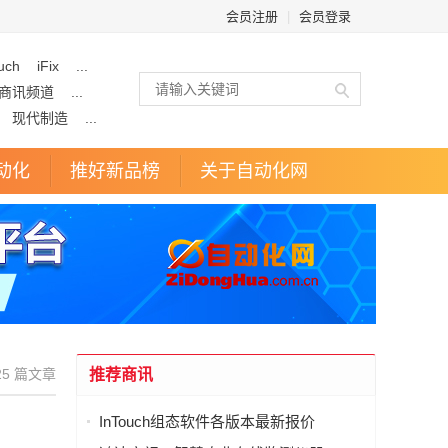
会员注册
|
会员登录
uch
iFix
...
商讯频道
...
现代制造
...
动化
推好新品榜
关于自动化网
25 篇文章
推荐商讯
InTouch组态软件各版本最新报价