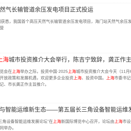
然气长输管道余压发电项目正式投运
管网获悉，我国首个高压天然气长输管道余压发电项目，海门站天然气余压
营
上海
城市投资推介大会举行，陈吉宁致辞，龚正作
览会在
上海
举办之际，投资中国·2025
上海
城市投资推介大会今天（11月
开放政策和发展机遇，欢迎更多企业投资
上海
、投资中国。
上海
市委书记
记、市长龚正作主旨推介。
造与智能运维新生态——第五届长三角设备智能运维
长三角设备智能运维发展论坛”在
上海
新国际博览中心召开，论坛由
上海
市设
同举办。