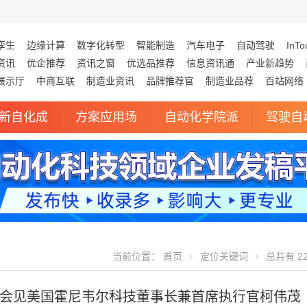
孪生
边缘计算
数字化转型
智能制造
汽车电子
自动驾驶
InTo
资讯
优企推荐
资讯之窗
优选品推荐
信息资讯通
产业新趋势
展示厅
中商互联
制造业资讯
品牌推荐官
制造业品荐
百站网络
新自化成
方案应用场
自动化学院派
驾驶自
当前位置：
首页
定位关键词
总共有 2
会见美国霍尼韦尔科技董事长兼首席执行官柯伟茂