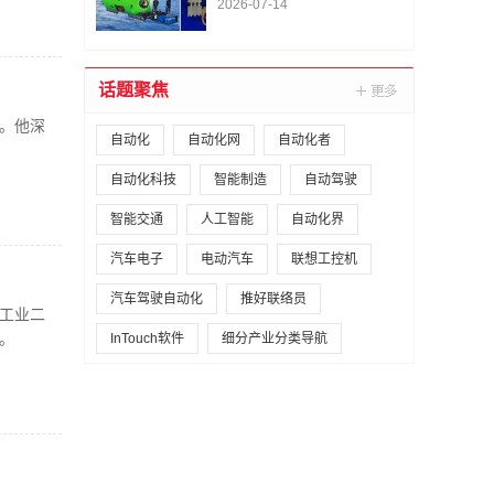
“深海浸没式海水液压元
2026-07-14
件关键技术及应用”荣获
国家技术发明奖二等奖
话题聚焦
。他深
自动化
自动化网
自动化者
自动化科技
智能制造
自动驾驶
智能交通
人工智能
自动化界
汽车电子
电动汽车
联想工控机
汽车驾驶自动化
推好联络员
备工业二
。
InTouch软件
细分产业分类导航