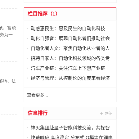
栏目推荐（1）
范、智能
动感惠民生：惠及民生的自动化科技
务为一
动化自强音：展现自动化者们推动社会
进步发出的响亮声音
自动化者人文：聚焦自动化从业者的人
文思考
招聘自家人：自动化科技领域的各类专
家及人才需求资讯
汽车产业链：关注汽车上下游产业链
经济与管理：从控制论的角度来看经济
落地、法
与管理
查看更多...
信息排行
神火集团赴量子智能科技交流，共探智
能化矿山新未来
快速响应 高度稳定 分布式IO模块在锂电