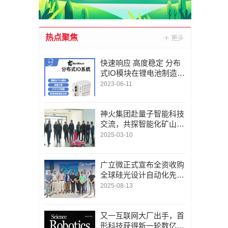
热点聚焦
快速响应 高度稳定 分布
式IO模块在锂电池制造的
优势揭秘 | 支持Modbu
2023-06-11
s、MQTT、OPC UA、P
rofinet、EtherCAT、Ethe
rnet/IP、BACnet/IP等多
神火集团赴量子智能科技
种协议
交流，共探智能化矿山新
未来
2025-03-10
广立微正式宣布全资收购
全球硅光设计自动化先锋
LUCEDA
2025-08-13
又一互联网大厂出手，首
形科技获得新一轮数亿元