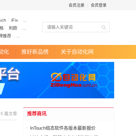
会员注册
|
会员登录
uch
iFix
...
格
利欧
...
牌推荐
...
动化
推好新品榜
关于自动化网
5 篇文章
推荐商讯
InTouch组态软件各版本最新报价