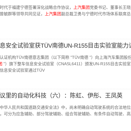
时代于福建宁德签署深化战略合作协议，
上汽集团
党委书记、董事长王晓
曾毓群等领导共同见证，
上汽集团
副总裁卫勇与宁德时代市场体系联席总
息安全试验室获TÜV南德UN-R155目击实验室能力
证机构TÜV南德意志集团（以下简称 "TÜV南德 "）向上海汽车集团股
团
"）旗下整车信息安全试验室（CNASL6411）颁发UN-R155目击实验
信息安全试验室通过TÜV
议里的自动化科技（六）：陈虹、伊彤、王凤英
中华人民共和国道路交通安全法》中，尚未明确自动驾驶系统的合法地位
，可分为应急辅助、部分驾驶辅助、组合驾驶辅助、有条件自动驾驶、高