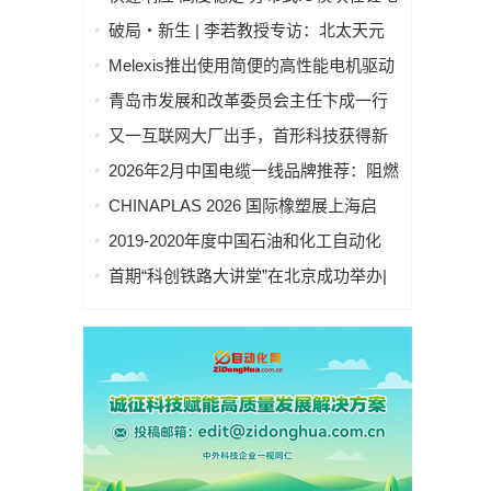
池制造的优势揭秘 | 支持Modbus、
破局・新生 | 李若教授专访：北太天元
MQTT、OPC UA、Profinet、
打破 30 年垄断，国产科学计算软件崛起
Melexis推出使用简便的高性能电机驱动
EtherCAT、Ethernet/IP、BACnet/IP等多
之路
芯片，助力三相风扇实现快速、免代码
种协议
青岛市发展和改革委员会主任卞成一行
设计
到国创中心调研指导
又一互联网大厂出手，首形科技获得新
一轮数亿元A1轮融资｜人脸机器人首次
2026年2月中国电缆一线品牌推荐：阻燃
登上《科学·机器人学》封面
防火电缆国内一线品牌推荐排名名单
CHINAPLAS 2026 国际橡塑展上海启
幕！5,000余家全球展商共塑智能绿色橡
2019-2020年度中国石油和化工自动化
塑新未来
行业科学技术奖拟授奖公示
首期“科创铁路大讲堂”在北京成功举办|
中科紫东太初董事长王金桥作《多模态
人工智能驱动新一代技术变革》主题讲
座