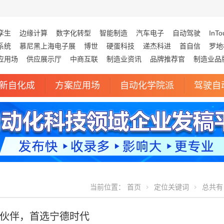
孪生
边缘计算
数字化转型
智能制造
汽车电子
自动驾驶
InTo
系统
慕尼黑上海电子展
博世
硬蛋科技
递杰科进
首自信
罗地
应用场
供应展示厅
中商互联
制造业资讯
品牌推荐官
制造业品
新自化成
方案应用场
自动化学院派
驾驶自
当前位置：
首页
定位关键词
总共有 
伙伴，首选宁德时代