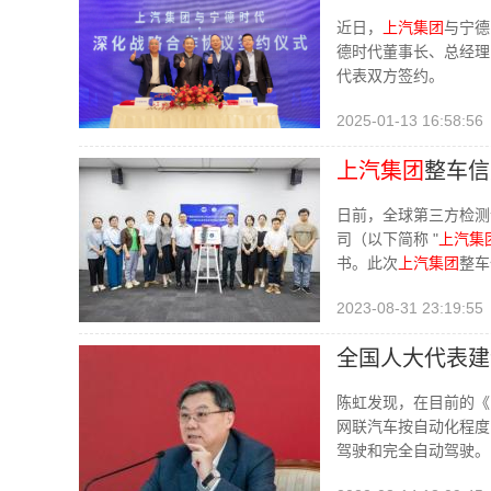
近日，
上汽集团
与宁德
德时代董事长、总经理
代表双方签约。
2025-01-13 16:58:56
上汽集团
整车信
日前，全球第三方检测认
司（以下简称 "
上汽集
书。此次
上汽集团
整车
2023-08-31 23:19:55
全国人大代表建
陈虹发现，在目前的《
网联汽车按自动化程度
驾驶和完全自动驾驶。