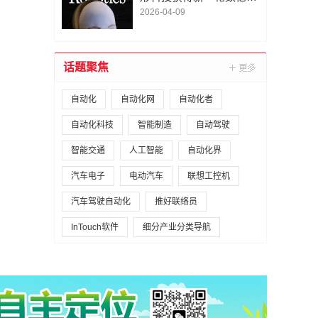
A1轮融资｜人脸机器人首
2026-04-09
次登上《科学·机器人
学》封面
话题聚焦
自动化
自动化网
自动化者
自动化科技
智能制造
自动驾驶
智能交通
人工智能
自动化界
汽车电子
电动汽车
联想工控机
汽车驾驶自动化
推好联络员
InTouch软件
细分产业分类导航