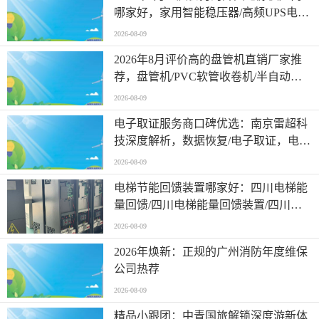
哪家好，家用智能稳压器/高频UPS电源/
照明EPS电源，开关电源供应商选哪家
2026-08-09
2026年8月评价高的盘管机直销厂家推
荐，盘管机/PVC软管收卷机/半自动收
卷机/胶管收卷机，盘管机厂家怎么选择
2026-08-09
电子取证服务商口碑优选：南京雷超科
技深度解析，数据恢复/电子取证，电子
取证公司口碑推荐
2026-08-09
电梯节能回馈装置哪家好：四川电梯能
量回馈/四川电梯能量回馈装置/四川电
梯节能设备/四川地区供货厂家综合能力
2026-08-09
分析
2026年焕新：正规的广州消防年度维保
公司热荐
2026-08-09
精品小跟团：中青国旅解锁深度游新体