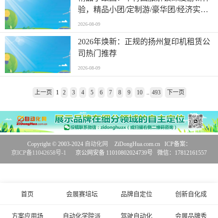
验，精品小团/定制游/豪华团/经济实惠/
无进店/一价全含/性价比，跟团游包含
2026-08-09
哪些项目
2026年焕新：正规的扬州复印机租赁公
司热门推荐
2026-08-09
上一页
1
2
3
4
5
6
7
8
9
10
..
493
下一页
Copyright © 2003-2024
自动化网
ZiDongHua.com.cn ICP备案：
京ICP备11042658号-1
京公网安备 11010802024739号 微信：17812161557
首页
会展赛培坛
品牌自定位
创新自化成
方案应用场
自动化学院派
驾驶自动化
会展品牌秀