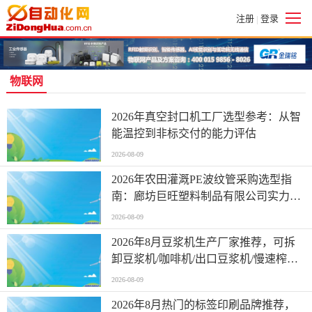
注册
登录
|
物联网
2026年真空封口机工厂选型参考：从智
能温控到非标交付的能力评估
2026-08-09
2026年农田灌溉PE波纹管采购选型指
南：廊坊巨旺塑料制品有限公司实力解
析
2026-08-09
2026年8月豆浆机生产厂家推荐，可拆
卸豆浆机/咖啡机/出口豆浆机/慢速榨汁
机/无线咖啡机/榨汁机，豆浆机销售厂
2026-08-09
家哪家强
2026年8月热门的标签印刷品牌推荐，