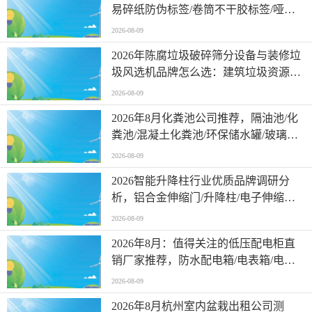
易碎纸防伪标签/卷筒不干胶标签/哑银
不干胶标签，标签印刷源头厂家哪家可
2026-08-09
靠
2026年陈腐垃圾破碎筛分设备与装修垃
圾风选机品牌怎么选：建筑垃圾资源化
利用设备/基于行业实践的多维度客观分
2026-08-09
析
2026年8月化粪池公司推荐，隔油池/化
粪池/混凝土化粪池/环保储水罐/玻璃钢
化粪池，化粪池厂家推荐
2026-08-09
2026智能升降柱行业优质品牌调研分
析，铝合金伸缩门/升降柱/电子伸缩门/
全封闭伸缩门/折叠伸缩门，升降柱公司
2026-08-09
推荐
2026年8月：值得关注的低压配电柜直
销厂家推荐，防水配电箱/电表箱/电缆
桥架/箱式移动变电站，配电柜公司选哪
2026-08-09
家
2026年8月杭州室内盆栽出租公司测