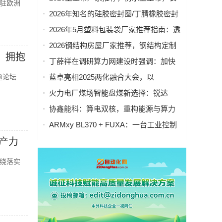
驻欧洲
包装袋重点企业官方联系方式与采购指
丝土工布，防渗土工布，无纺土工布，
2026年知名的硅胶密封圈/丁腈橡胶密封
南
反滤土工布厂家优选指南！
圈公司精选
2026年5月塑料包装袋厂家推荐指南：透
明塑料袋，低压塑料袋，彩色塑料袋，
2026钢结构房屋厂家推荐，钢结构定制
防尘塑料袋公司优选！
，拥抱
房屋，轻钢集成房屋，组合钢结构房
丁薛祥在调研算力网建设时强调：加快
屋，户外钢结构用房，钢结构民宿房屋
构建全国一体化算力网 赋能经济社会高
题论坛
蓝卓亮相2025两化融合大会，以
厂家优选指南！
质量发展
“1+2+N”架构驱动工厂向“全自主运行”升
火力电厂煤场智能盘煤新选择：锐达
级
3DPro2501激光雷达扫描仪
协鑫能科：算电双核，重构能源与算力
新生态
ARMxy BL370 + FUXA：一台工业控制
器，搞定数据采集、可视化与远程监控
产力
绕落实