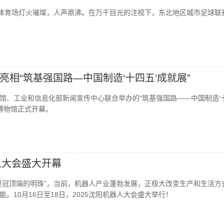
西体育场灯火璀璨，人声鼎沸。在万千目光的注视下，东北地区城市足球联
。
亮相“筑基强国路—中国制造‘十四五’成就展”
馆、工业和信息化部新闻宣传中心联合举办的“筑基强国路——中国制造‘
家博物馆正式开幕。
人大会盛大开幕
皇冠顶端的明珠”，当前，机器人产业蓬勃发展，正极大改变生产和生活方
。10月16日至18日，2025沈阳机器人大会盛大举行！