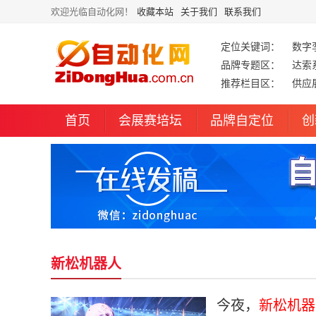
欢迎光临自动化网！
收藏本站
关于我们
联系我们
定位关键词：
数字
品牌专题区：
达索
推荐栏目区：
供应
首页
会展赛培坛
品牌自定位
创
新松机器人
今夜，
新松机器