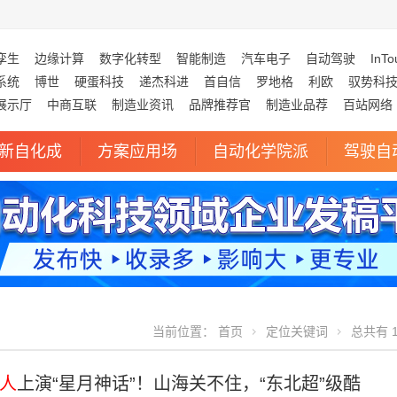
孪生
边缘计算
数字化转型
智能制造
汽车电子
自动驾驶
InTo
系统
博世
硬蛋科技
递杰科进
首自信
罗地格
利欧
驭势科
展示厅
中商互联
制造业资讯
品牌推荐官
制造业品荐
百站网络
新自化成
方案应用场
自动化学院派
驾驶自
当前位置：
首页
定位关键词
总共有 1
人
上演“星月神话”！山海关不住，“东北超”级酷