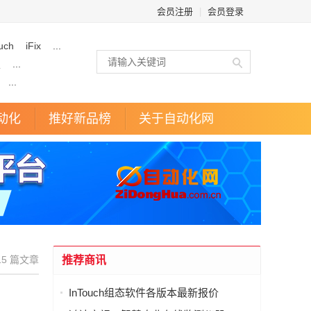
会员注册
|
会员登录
uch
iFix
...
技
...
...
动化
推好新品榜
关于自动化网
5 篇文章
推荐商讯
InTouch组态软件各版本最新报价