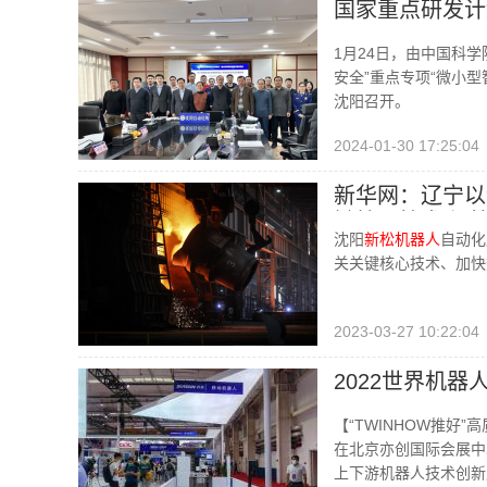
国家重点研发计
1月24日，由中国科
安全”重点专项“微小
沈阳召开。
2024-01-30 17:25:04
新华网：辽宁以
键核心技术|加
沈阳
新松机器人
自动化
关关键核心技术、加快
2023-03-27 10:22:04
2022世界机
【“TWINHOW推好
在北京亦创国际会展中
上下游机器人技术创新