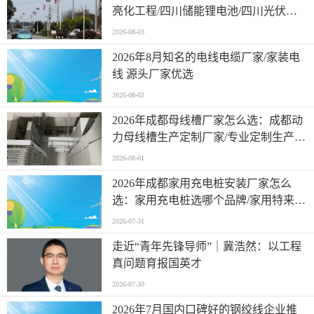
亮化工程/四川储能锂电池/四川光伏发
电/技术实力与工程适配性分析
2026-08-03
2026年8月知名的电线电缆厂家/家装电
线 源头厂家优选
2026-08-02
2026年成都母线槽厂家怎么选：成都动
力母线槽生产定制厂家/专业定制生产能
力与本地化服务成关键
2026-08-01
2026年成都家用充电桩安装厂家怎么
选：家用充电桩选哪个品牌/家用特来电
充电桩上门安装/本地服务商实力解析
2026-07-31
走近“青年先锋导师”｜冀浩然：以工程
真问题育报国英才
2026-07-30
2026年7月国内口碑好的钢绞线企业推