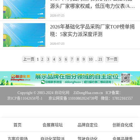
源头厂家哪家权威，低压电力仪表/APF/
低压电抗器，无功补偿控制器制造企业
2026-07-25
有哪些
2026年基础化学品采购厂家TOP榜单揭
晓：5家实力派深度评测
2026-07-23
上一页
1
2
3
4
5
6
7
8
9
10
..
21
下一页
Copyright © 2003-2024
自动化网
ZiDongHua.com.cn ICP备案：
京ICP备11042658号-1
京公网安备 11010802024739号 微信：17812161557
首页
会展赛培坛
品牌自定位
创新自化成
方案应用场
自动化学院派
驾驶自动化
会展品牌秀