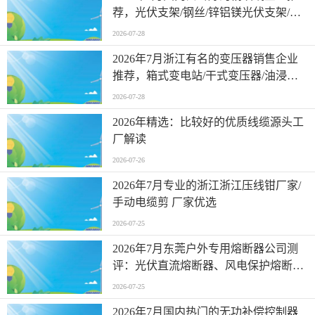
荐，光伏支架/钢丝/锌铝镁光伏支架/预
应力钢绞线，钢绞线公司哪家权威
2026-07-28
2026年7月浙江有名的变压器销售企业
推荐，箱式变电站/干式变压器/油浸式
变压器/预装式变电站，变压器实力厂家
2026-07-28
口碑推荐
2026年精选：比较好的优质线缆源头工
厂解读
2026-07-26
2026年7月专业的浙江浙江压线钳厂家/
手动电缆剪 厂家优选
2026-07-25
2026年7月东莞户外专用熔断器公司测
评：光伏直流熔断器、风电保护熔断
器、通讯基站熔断器厂家分析
2026-07-25
2026年7月国内热门的无功补偿控制器