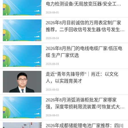
电力检测设备/无局放变压器/安全工器
具检测设备，工程耐压源头厂家怎么选
2026-08-05
择
2026年8月目前诚信的万用表定制厂家
推荐，二手回收信号发生器/信号发生
器/探头式功率计，万用表厂家有哪些
2026-08-04
2026年8月热门的电线电缆厂家/低压电
缆 生产厂家优选
2026-08-04
走近“青年先锋导师”｜肖迁：以文化
人，以实践育英才
2026-08-03
2026年8月消弧消谐柜批发厂家哪家
强，深度零损耗限流装置/可恢复式大容
量高速开关装置，消弧消谐柜生产厂家
2026-08-03
哪家权威
2026年成都储能锂电池厂家推荐：四川