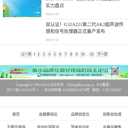
实力盘点
2026-07-28
双认证！G32A221第二代AK2超声波传
感和信号处理器正式量产发布
2026-07-27
上一页
1
2
3
4
5
6
7
8
9
10
..
33
下一页
Copyright © 2003-2024
自动化网
ZiDongHua.com.cn ICP备案：
京ICP备11042658号-1
京公网安备 11010802024739号 微信：17812161557
首页
会展赛培坛
品牌自定位
创新自化成
方案应用场
自动化学院派
驾驶自动化
会展品牌秀