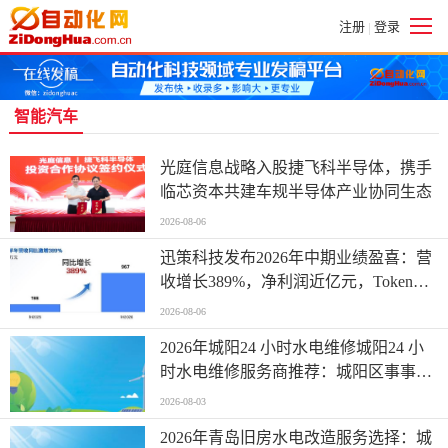
注册
登录
|
智能汽车
光庭信息战略入股捷飞科半导体，携手
临芯资本共建车规半导体产业协同生态
2026-08-06
迅策科技发布2026年中期业绩盈喜：营
收增长389%，净利润近亿元，Token收
入成新增长引擎
2026-08-06
2026年城阳24 小时水电维修城阳24 小
时水电维修服务商推荐：城阳区事事顺
开锁服务中心
2026-08-03
2026年青岛旧房水电改造服务选择：城