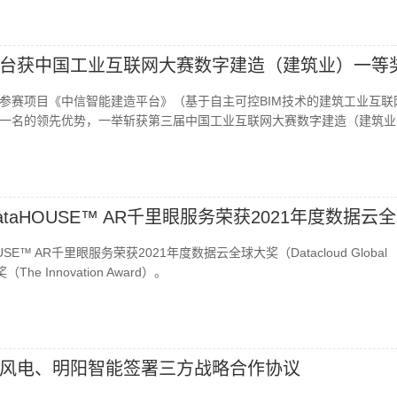
台获中国工业互联网大赛数字建造（建筑业）一等
参赛项目《中信智能建造平台》（基于自主可控BIM技术的建筑工业互联
一名的领先优势，一举斩获第三届中国工业互联网大赛数字建造（建筑业
taHOUSE™ AR千里眼服务荣获2021年度数据云
SE™ AR千里眼服务荣获2021年度数据云全球大奖（Datacloud Global
The Innovation Award）。
风电、明阳智能签署三方战略合作协议