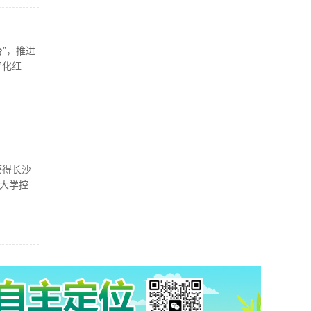
”，推进
字化红
获得长沙
大学控