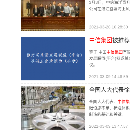
3月3日，中信海洋直
公司在湛江签署海上风
2021-03-26 10:28:39
中信集团
被推荐
鉴于 中国
中信集团
有
发展联盟(平台)拟邀其
议。
2021-03-09 14:46:59
全国人大代表徐
全国人大代表、
中信集
础设施不足、标准体系
制造的基础和关键。
2021-03-09 13:47:57