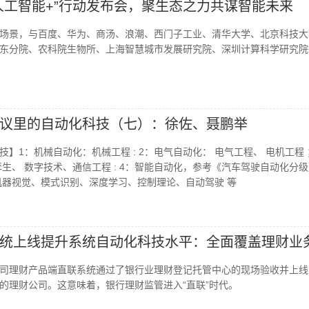
人工智能+”行动发布会，聚生态之力共谋智能未来
场景，与百度、华为、商汤、浪潮、西门子工业、清华大学、北京科技大
东分院、农科院生物所、上海智慧城市发展研究院、深圳计算科学研究院
议里的自动化科技（七）：徐佐、聂鹏举
】1：机械自动化：机械工程 : 2：电气自动化： 电气工程、 电机工程 
孪生、 数字技术、通信工程 : 4：智能自动化，参考《汽车驾驶自动化分
机器视觉、模式识别、深度学习、控制理论、自动驾驶 等
统上线提升系统自动化科技水平：全面覆盖理财业
司理财产品端直联系统通过了银行业理财登记托管中心的现场验收并上线
的理财公司。这意味着，银行理财监管进入“直联”时代。