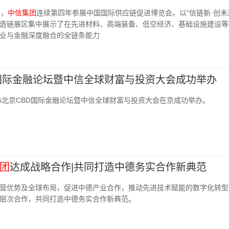
布局
日，
中信集团
连续第四年参展中国国际供应链促进博览会。以“信链新·创未
造链展区集中展示了在先进材料、高端装备、低空经济、基础设施建设等
业与金融深度融合的全链条能力
BD国际金融论坛暨中信全球财富与投资大会成功举办
2026北京CBD国际金融论坛暨中信全球财富与投资大会在京成功举办。
团
达成战略合作|共同打造中德务实合作新典范
营优势及全球布局，促进中德产业合作，推动先进技术赋能的数字化转型
层次合作，共同打造中德务实合作新典范。