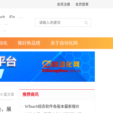
会员注册
|
会员登录
uch
iFix
...
讯
...
...
动化
推好新品榜
关于自动化网
8 篇文章
推荐商讯
InTouch组态软件各版本最新报价
会，展