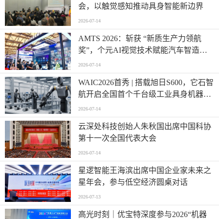
会，以触觉感知推动具身智能新边界
2026-07-14
AMTS 2026：斩获 “新质生产力领航
奖”，个元AI视觉技术赋能汽车智造，
硬核价值持续攀升
2026-07-14
WAIC2026首秀 | 搭载旭日S600，它石智
航开启全国首个千台级工业具身机器人
规模化部署
2026-07-14
云深处科技创始人朱秋国出席中国科协
第十一次全国代表大会
2026-07-14
星逻智能王海滨出席中国企业家未来之
星年会，参与低空经济圆桌对话
2026-07-13
高光时刻｜优宝特深度参与2026“机器