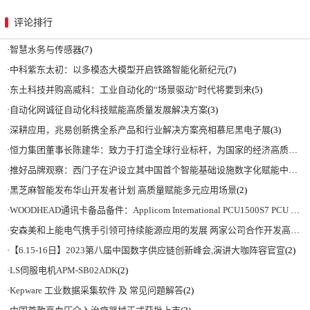
评论排行
·
智慧水务与传感器
(7)
·
中科紫东太初：以多模态大模型开启铁路智能化新纪元
(7)
·
东土科技并购高威科：工业自动化的“场景驱动”时代将要到来
(5)
·
自动化网诚征自动化科技赋能高质量发展解决方案
(3)
·
深耕应用，兆易创新携全系产品和行业解决方案亮相慕尼黑电子展
(3)
·
恒力集团董事长陈建华：致力于打造全球行业标杆，为国家的经济高质量发展贡献更大力量|上海电气集团党委书记、董事长吴磊来访
·
推好品牌观察：西门子在沪设立其中国首个智能基础设施数字化赋能中心
(2)
·
黑芝麻智能发布华山开发者计划 高质量赋能多元应用场景
(2)
·
WOODHEAD通讯卡备品备件：Applicom International PCU1500S7 PCU 1500 S7 V4.5.0
·
安森美和上能电气携手引领可持续能源应用的发展 两家公司合作开发高性能储能和太阳能组串式逆变器方案 以实现可持续的未来
·
【6.15-16日】2023第八届中国数字供应链创新峰会,演讲大咖阵容官宣
(2)
·
LS伺服电机APM-SB02ADK
(2)
·
Kepware 工业数据采集软件 及 常见问题解答
(2)