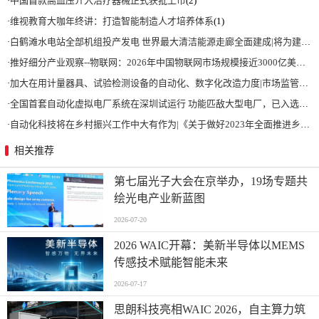
·
中国首款高血压介入治疗器械正式获批上市
(2)
·
维视教育大咖年终讲：打造智能制造人才培养体系
(1)
·
白鹤滩水电站全部机组投产发电 世界最大清洁能源走廊全面建成|将为建设新型能源体系、保障国家能源安全、实现“双碳”目标提供有力支撑
·
推好细分产业观察--物联网：2026年中国物联网市场规模接近3000亿美元 智慧工厂、智慧城市、智慧电网等将占60%以上
·
加大在用计量器具、试验检测设备的自动化、数字化改造力度|市场监管总局 工业和信息化部 关于促进企业计量能力提升的指导意见
·
全国首套自动化虚拟电厂系统在深圳试运行 功能匹敌大型电厂，已入选国际典型案例
·
自动化科技将在乡村振兴工作中大有作为|《关于做好2023年全面推进乡村振兴重点工作的意见》发布
相关推荐
第七届光子大会在京举办，19场专题共
绘光电产业新蓝图
2026-07-20
2026 WAIC开幕：美新半导体以MEMS
传感技术赋能智能未来
2026-07-17
思朗科技亮相WAIC 2026，自主算力筑