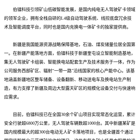
伯镭科技引领矿山低碳智能发展，是国内纯电无人驾驶矿卡领域
的领军企业，拥有全栈自研的L4级自动驾驶系统、线控底盘冗余技
术及智能调度平台，同时也是国内充换电一体矿卡的独家提供商。
新疆是我国能源资源战略保障基地，石油、煤炭储量位居全国第
一。在新疆产能落地方面，伯镭科技于新疆奎屯设立智能制造基地，
集无人驾驶矿卡组装、智能换电站配套生产及技术服务于一体，作为
公司服务西部矿区、辐射“一带一路”沿线国家的核心产能中心。该基
地涵盖新疆地区整车储备、设备翻新、移动送电车及换电站生产制
造，有力支撑了新疆及周边大型露天矿区的规模化设备交付与快速响
应需求。
目前，伯镭科技已在全国30余个矿山项目实现常态化运营，累计
安全行驶超6800万公里，无人驾驶车辆数超1000台。其中新疆某矿是
国内规模最大的超300台电动无人矿卡落地项目，也是全疆首个通过