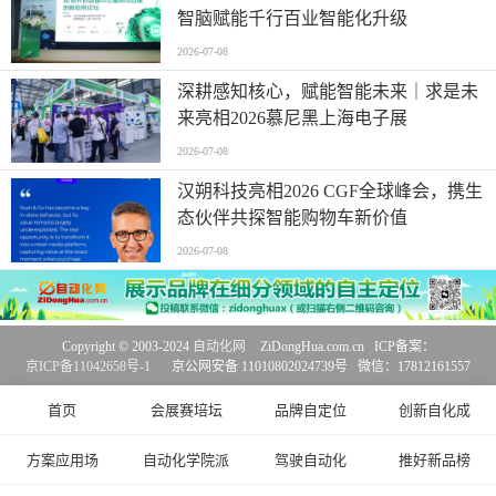
智脑赋能千行百业智能化升级
2026-07-08
深耕感知核心，赋能智能未来｜求是未
来亮相2026慕尼黑上海电子展
2026-07-08
汉朔科技亮相2026 CGF全球峰会，携生
态伙伴共探智能购物车新价值
2026-07-08
Copyright © 2003-2024
自动化网
ZiDongHua.com.cn ICP备案：
京ICP备11042658号-1
京公网安备 11010802024739号 微信：17812161557
首页
会展赛培坛
品牌自定位
创新自化成
方案应用场
自动化学院派
驾驶自动化
推好新品榜