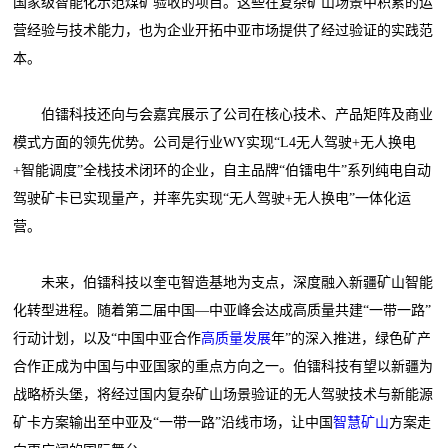
国家级智能化示范煤矿验收的项目。这些在复杂矿山场景中积累的运
营经验与技术能力，也为企业开拓中亚市场提供了经过验证的实践范
本。
伯镭科技还向与会嘉宾展示了公司在核心技术、产品矩阵及商业
模式方面的领先优势。公司是行业WY实现“L4无人驾驶+无人换电
+智能调度”全栈技术闭环的企业，自主品牌“伯镭电牛”系列纯电自动
驾驶矿卡已实现量产，并率先实现“无人驾驶+无人换电”一体化运
营。
未来，伯镭科技以奎屯智造基地为支点，深度融入新疆矿山智能
化转型进程。随着第二届中国—中亚峰会达成高质量共建“一带一路”
行动计划，以及“中国中亚合作
高质量发展
年”的深入推进，绿色矿产
合作正成为中国与中亚国家的重点方向之一。伯镭科技有望以新疆为
战略桥头堡，将经过国内复杂矿山场景验证的无人驾驶技术与新能源
矿卡方案输出至中亚及“一带一路”沿线市场，让中国
智慧矿山
方案走