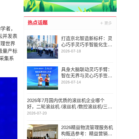
热点话题
构学者，
坛并发表
打造京北智造新标杆：灵
物理世界
心巧手灵巧手智能化生产
线落地北京昌平
级量产标
2026-07-18
采集系
具身大脑联动灵巧手臂：
智在无界与灵心巧手签订
全面战略合作协议
2026-07-14
2026年7月国内优质的滚丝机企业哪个
好，二轮滚丝机 /滚丝机 /数控滚丝机/三轮
滚丝机 /滚牙机 ，滚丝机厂商选哪家
2026-07-20
2026精益物流管理服务机
构甄选参考：精益营销变