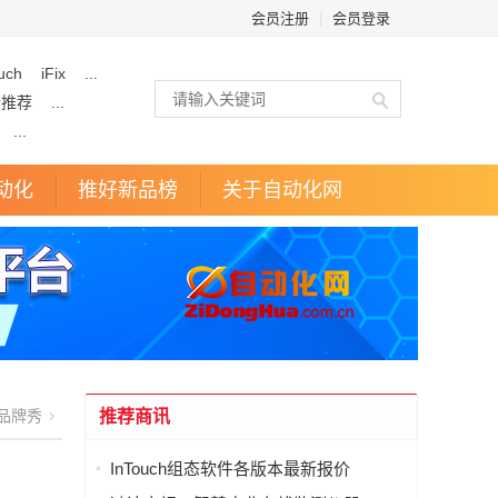
会员注册
|
会员登录
uch
iFix
...
企推荐
...
...
动化
推好新品榜
关于自动化网
品牌秀
推荐商讯
InTouch组态软件各版本最新报价