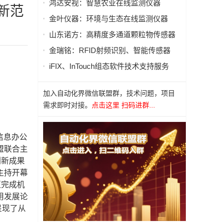
鸿达安视：智慧农业在线监测仪器
新范
金叶仪器：环境与生态在线监测仪器
山东诺方：高精度多通道颗粒物传感器
金瑞铭：RFID射频识别、智能传感器
iFIX、InTouch组态软件技术支持服务
加入自动化界微信联盟群，技术问题，项目
需求即时对接。
点击这里 扫码进群...
信息办公
盟联合主
创新成果
主持开幕
区完成机
用发展论
呈现了从