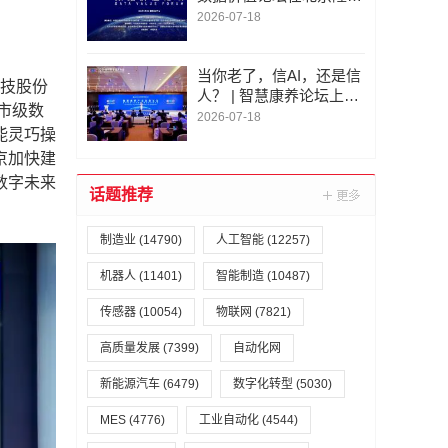
举行
2026-07-18
当你老了，信AI，还是信
科技股份
人？ | 智慧康养论坛上，
市级数
这个问题激辩了数个小时
2026-07-18
能灵巧操
京加快建
数字未来
话题推荐
制造业
(14790)
人工智能
(12257)
机器人
(11401)
智能制造
(10487)
传感器
(10054)
物联网
(7821)
高质量发展
(7399)
自动化网
新能源汽车
(6479)
数字化转型
(5030)
MES
(4776)
工业自动化
(4544)