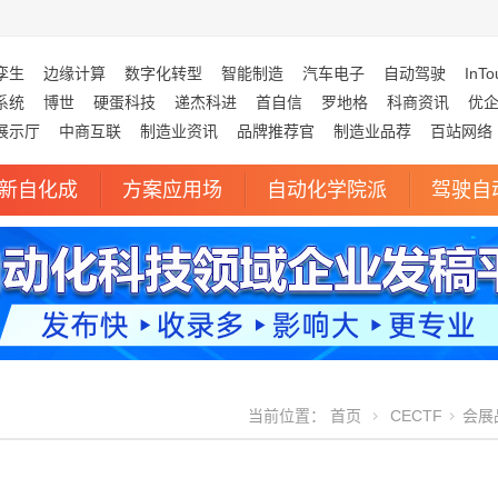
孪生
边缘计算
数字化转型
智能制造
汽车电子
自动驾驶
InTo
系统
博世
硬蛋科技
递杰科进
首自信
罗地格
科商资讯
优
展示厅
中商互联
制造业资讯
品牌推荐官
制造业品荐
百站网络
新自化成
方案应用场
自动化学院派
驾驶自
当前位置：
首页
CECTF
会展