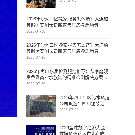
革/精益营销管理/精益设
2026-07-20
备管理变革/战略协同与
实战落地的多维解析
2026年沙河口区搬家服务怎么选？大连柏
鑫搬运实测长途搬家与厂房搬迁场景
2026-07-20
2026年沙河口区搬家服务怎么选？大连柏
鑫搬运实测长途搬家与厂房搬迁场景
2026-07-20
2026年鱼缸水质检测服务推荐：从家庭观
赏鱼到商业水族馆的精准检测解决方案
——河南中环高科检测技术服务有限公司
2026-07-20
2026年四川厂区污水转运
公司甄选：四川泥浆污水
转运/四川管道污水转运/
2026-07-20
口碑与实力并重的行业参
考指南
2026全球数字经济大会·
数据价值论坛在北京隆重