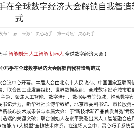
巧手在全球数字经济大会解锁自我智造
式
:05 发布：tgy 来源： 灵心巧手
第一对焦：
灵心巧手
心巧手
智能制造
人工智能
机器人
全球数字经济大会 】
灵心巧手在全球数字经济大会解锁自我智造新范式
国家会议中心开幕。本届大会由北京市人民政府、中国国家互联网
署、联合国工业发展组织、世界数据组织、全球数字经济城市联
为主题，聚焦人工智能、数字治理、数据要素等领域，推动数字
委书记尹力，新华社社长傅华致辞，北京市委副书记、市长殷勇
携核心技术成果参与本届大会：于“新技术新产品首发首秀”专
制造端的关键突破；联合创始人左家平受邀出席人工智能融合应
+技能库+大模型”全栈技术体系，在这场大会中，灵心巧手系统