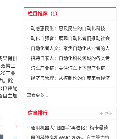
栏目推荐（1）
动感惠民生：惠及民生的自动化科技
动化自强音：展现自动化者们推动社会
进步发出的响亮声音
自动化者人文：聚焦自动化从业者的人
文思考
招聘自家人：自动化科技领域的各类专
成果提供
家及人才需求资讯
手双臂工
汽车产业链：关注汽车上下游产业链
20工业
经济与管理：从控制论的角度来看经济
力。除
与管理
部位装配
查看更多...
备自主加
信息排行
通用机器人“眼脑手”再进化！梅卡曼德
WAIC 2026将展示具身智能新突破
思朗科技亮相WAIC 2026，自主算力筑