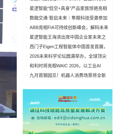
基，科研范式跃迁
星逻智能“低空+具身”产品家族惊艳亮相
苏州低空大会
数融交通·智启未来｜隼眼科技受邀参加
2026中国交通信息化·学术与技术年会
ABB亮相FIA可持续创新峰会，解码未来
能源系统
星逻智能王海滨出席中国企业家未来之
星年会，参与低空经济圆桌对话
西门子Eigen工程智能体中国首发首展，
荣获2026 WAIC SAIL之星奖
2026未来科学论坛圆满举办，全球顶尖
学者共探基础科学前沿
和利时将亮相WAIC 2026，以工业AI
赴"智能智造"新未来
九月首钢园见！机器人消费场景将全新
亮相服贸会