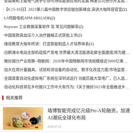
·
安森美和上能电气携手引领可持续能源应用的发展 两家公司合作开发高性能储能和太阳能组串式逆变器方案 以实现可持续的未来
·
【6.15-16日】2023第八届中国数字供应链创新峰会,演讲大咖阵容官宣
(2)
·
LS伺服电机APM-SB02ADK
(2)
·
Kepware 工业数据采集软件 及 常见问题解答
(2)
·
中国首款高血压介入治疗器械正式获批上市
(2)
·
维视教育大咖年终讲：打造智能制造人才培养体系
(1)
·
白鹤滩水电站全部机组投产发电 世界最大清洁能源走廊全面建成|将为建设新型能源体系、保障国家能源安全、实现“双碳”目标提供有力支撑
·
推好细分产业观察--物联网：2026年中国物联网市场规模接近3000亿美元 智慧工厂、智慧城市、智慧电网等将占60%以上
·
加大在用计量器具、试验检测设备的自动化、数字化改造力度|市场监管总局 工业和信息化部 关于促进企业计量能力提升的指导意见
·
全国首套自动化虚拟电厂系统在深圳试运行 功能匹敌大型电厂，已入选国际典型案例
·
自动化科技将在乡村振兴工作中大有作为|《关于做好2023年全面推进乡村振兴重点工作的意见》发布
相关推荐
珞博智能完成亿元级Pre-A轮融资，加速
AI潮玩全球化布局
2026-07-14