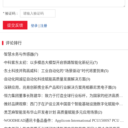
评论排行
·
智慧水务与传感器
(7)
·
中科紫东太初：以多模态大模型开启铁路智能化新纪元
(7)
·
东土科技并购高威科：工业自动化的“场景驱动”时代将要到来
(5)
·
自动化网诚征自动化科技赋能高质量发展解决方案
(3)
·
深耕应用，兆易创新携全系产品和行业解决方案亮相慕尼黑电子展
(3)
·
恒力集团董事长陈建华：致力于打造全球行业标杆，为国家的经济高质量发展贡献更大力量|上海电气集团党委书记、董事长吴磊来访
·
推好品牌观察：西门子在沪设立其中国首个智能基础设施数字化赋能中心
(2)
·
黑芝麻智能发布华山开发者计划 高质量赋能多元应用场景
(2)
·
WOODHEAD通讯卡备品备件：Applicom International PCU1500S7 PCU 1500 S7 V4.5.0