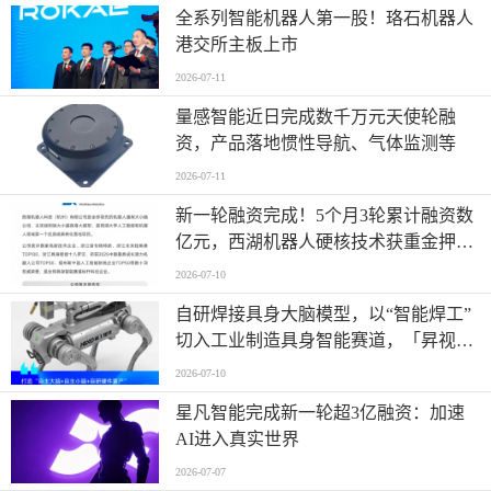
全系列智能机器人第一股！珞石机器人
港交所主板上市
2026-07-11
量感智能近日完成数千万元天使轮融
资，产品落地惯性导航、气体监测等
2026-07-11
新一轮融资完成！5个月3轮累计融资数
亿元，西湖机器人硬核技术获重金押
注！
2026-07-10
自研焊接具身大脑模型，以“智能焊工”
切入工业制造具身智能赛道，「昇视唯
盛」完成数亿元B轮融资
2026-07-10
星凡智能完成新一轮超3亿融资：加速
AI进入真实世界
2026-07-07