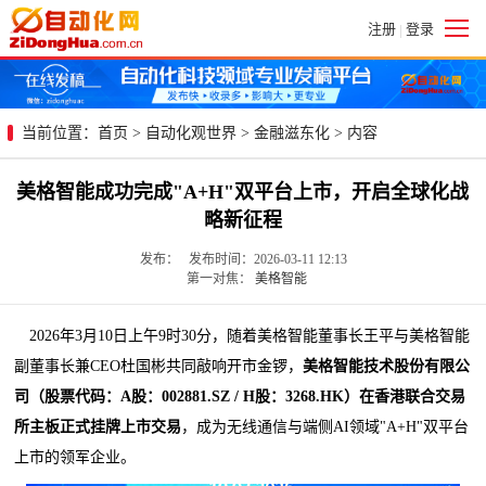
注册
登录
|
当前位置：
首页
>
自动化观世界
>
金融滋东化
> 内容
美格智能成功完成"A+H"双平台上市，开启全球化战
略新征程
发布： 发布时间：2026-03-11 12:13
第一对焦：
美格智能
2026年3月10日上午9时30分，随着美格智能董事长王平与美格智能
副董事长兼CEO杜国彬共同敲响开市金锣，
美格智能技术股份有限公
司（股票代码：
A
股：
002881.SZ / H
股：
3268.HK
）在香港联合交易
所主板正式挂牌上市交易
，成为无线通信与端侧AI领域"A+H"双平台
上市的领军企业。