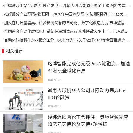
·
白鹤滩水电站全部机组投产发电 世界最大清洁能源走廊全面建成|将为建设新型能源体系、保障国家能源安全、实现“双碳”目标提供有力支撑
·
推好细分产业观察--物联网：2026年中国物联网市场规模接近3000亿美元 智慧工厂、智慧城市、智慧电网等将占60%以上
·
加大在用计量器具、试验检测设备的自动化、数字化改造力度|市场监管总局 工业和信息化部 关于促进企业计量能力提升的指导意见
·
全国首套自动化虚拟电厂系统在深圳试运行 功能匹敌大型电厂，已入选国际典型案例
·
自动化科技将在乡村振兴工作中大有作为|《关于做好2023年全面推进乡村振兴重点工作的意见》发布
相关推荐
珞博智能完成亿元级Pre-A轮融资，加速
AI潮玩全球化布局
2026-07-14
通用人形机器人公司逐际动力完成Pre-
IPO轮融资
2026-07-14
经纬连续两轮重仓押注，灵境智源完成
超亿元天使轮及天使+轮融资