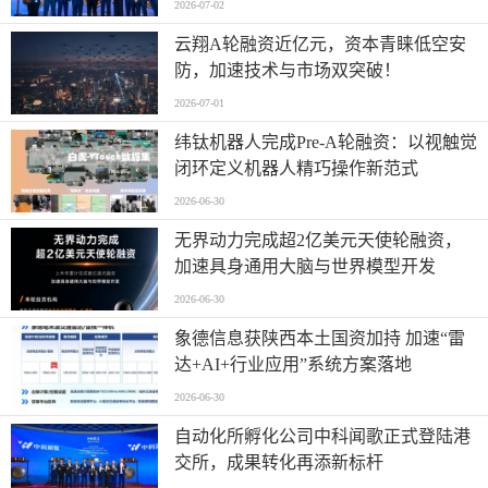
2026-07-02
云翔A轮融资近亿元，资本青睐低空安
防，加速技术与市场双突破！
2026-07-01
纬钛机器人完成Pre-A轮融资：以视触觉
闭环定义机器人精巧操作新范式
2026-06-30
无界动力完成超2亿美元天使轮融资，
加速具身通用大脑与世界模型开发
2026-06-30
象德信息获陕西本土国资加持 加速“雷
达+AI+行业应用”系统方案落地
2026-06-30
自动化所孵化公司中科闻歌正式登陆港
交所，成果转化再添新标杆