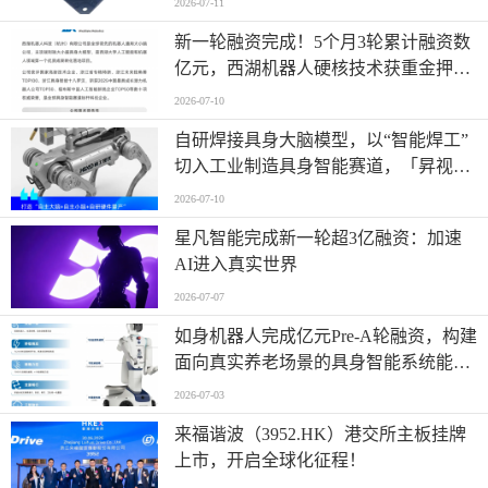
2026-07-11
新一轮融资完成！5个月3轮累计融资数
亿元，西湖机器人硬核技术获重金押
注！
2026-07-10
自研焊接具身大脑模型，以“智能焊工”
切入工业制造具身智能赛道，「昇视唯
盛」完成数亿元B轮融资
2026-07-10
星凡智能完成新一轮超3亿融资：加速
AI进入真实世界
2026-07-07
如身机器人完成亿元Pre-A轮融资，构建
面向真实养老场景的具身智能系统能力
平台
2026-07-03
来福谐波（3952.HK）港交所主板挂牌
上市，开启全球化征程！