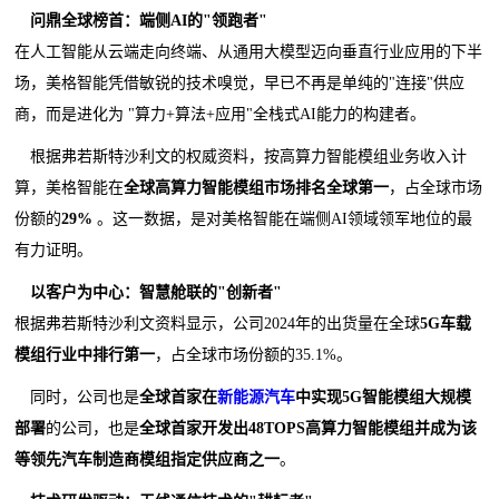
问鼎全球榜首：端侧AI的"领跑者"
在人工智能从云端走向终端、从通用大模型迈向垂直行业应用的下半
场，美格智能凭借敏锐的技术嗅觉，早已不再是单纯的"连接"供应
商，而是进化为 "算力+算法+应用"全栈式AI能力的构建者。
根据弗若斯特沙利文的权威资料，按高算力智能模组业务收入计
算，美格智能在
全球高算力智能模组市场排名全球第一
，占全球市场
份额的
29%
。这一数据，是对美格智能在端侧AI领域领军地位的最
有力证明。
以客户为中心：智慧舱联的"创新者"
根据弗若斯特沙利文资料显示，公司2024年的出货量在全球
5G
车载
模组行业中排行第一
，占全球市场份额的35.1%。
同时，公司也是
全球首家在
新能源汽车
中实现
5G
智能模组大规模
部署
的公司，也是
全球首家开发出
48TOPS
高算力智能模组并成为该
等领先汽车制造商模组指定供应商之一
。