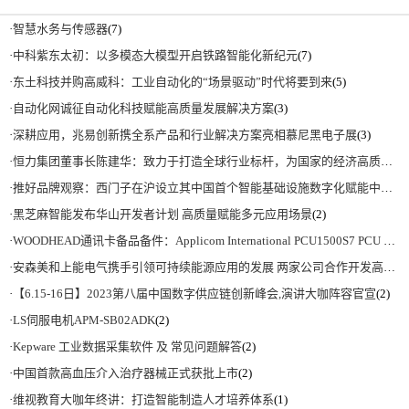
·
智慧水务与传感器
(7)
·
中科紫东太初：以多模态大模型开启铁路智能化新纪元
(7)
·
东土科技并购高威科：工业自动化的“场景驱动”时代将要到来
(5)
·
自动化网诚征自动化科技赋能高质量发展解决方案
(3)
·
深耕应用，兆易创新携全系产品和行业解决方案亮相慕尼黑电子展
(3)
·
恒力集团董事长陈建华：致力于打造全球行业标杆，为国家的经济高质量发展贡献更大力量|上海电气集团党委书记、董事长吴磊来访
·
推好品牌观察：西门子在沪设立其中国首个智能基础设施数字化赋能中心
(2)
·
黑芝麻智能发布华山开发者计划 高质量赋能多元应用场景
(2)
·
WOODHEAD通讯卡备品备件：Applicom International PCU1500S7 PCU 1500 S7 V4.5.0
·
安森美和上能电气携手引领可持续能源应用的发展 两家公司合作开发高性能储能和太阳能组串式逆变器方案 以实现可持续的未来
·
【6.15-16日】2023第八届中国数字供应链创新峰会,演讲大咖阵容官宣
(2)
·
LS伺服电机APM-SB02ADK
(2)
·
Kepware 工业数据采集软件 及 常见问题解答
(2)
·
中国首款高血压介入治疗器械正式获批上市
(2)
·
维视教育大咖年终讲：打造智能制造人才培养体系
(1)