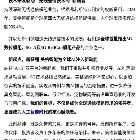
技术研发驱动：无线通信技术的"耕耘者"
持续深耕无线通信模组业务，根据弗若斯特沙利文的权威资料，2024
年，美格智能是全球第四大无线通信模组提供商，占全球市场规模总
额的6.4%。
并以创新引领加速无线通信技术的发展。我们是
全球首批推出
5G
数传模组、
5G-A
及
5G RedCap
模组产品
的企业之一。
新起点，新征程 美格智能为全球AI注入新动能
站在"A+H"双平台的新起点，我们正推动并引领行业发展，AI推理需
求蓬勃发展，6G技术路线已然成型，美格智能将不忘初心，以更加
夯实的技术底座，实现从端侧AI向AI推理的战略拓展，进一步降低
具身智能、智能网联车、低空经济、泛物联网等前沿垂直场景的开发
与应用门槛。
我们的目标，不仅是成为全球通信模组市场的领导者，
更要成为
人工智能
时代的核心赋能者。
此刻敲钟，既是荣誉的加冕，更是冲锋的号角。感谢所有客户、合
作伙伴、投资者及员工多年来的信任与陪伴。未来，美格智能将继续