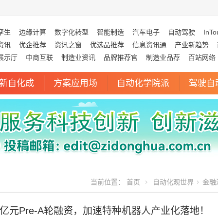
孪生
边缘计算
数字化转型
智能制造
汽车电子
自动驾驶
InTo
资讯
优企推荐
资讯之窗
优选品推荐
信息资讯通
产业新趋势
展示厅
中商互联
制造业资讯
品牌推荐官
制造业品荐
百站网络
新自化成
方案应用场
自动化学院派
驾驶自
当前位置：
首页
自动化观世界
金融
亿元Pre-A轮融资，加速特种机器人产业化落地！