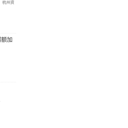
、杭州资
超额加
.