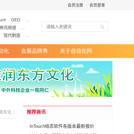
会员注册
|
会员登录
uch
GEO
...
商讯频道
...
现代制造
...
动化
会展品牌秀
关于自动化网
滋东化
推荐商讯
InTouch组态软件各版本最新报价