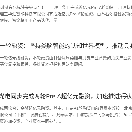
之金融滋东化标注关键词：】 理工华汇完成近亿元Pre-A轮融资，加速特
工华汇智能科技有限公司完成近亿元Pre-A轮融资，由基石创投独家领
跟投。资金将用于产品迭代、量...
一轮融资：坚持类脑智能的认知世界模型，推动具
一轮亿元级融资，本轮融资由具备深厚类脑与具身产业背景的顶尖产业资
基金复投和跟投，多维资本担任独家财务顾问...
威光电同步完成两轮Pre-A超亿元融资，加速推进钙
代
成两轮合计金额超亿元融资。其中，Pre-A1轮融资由啟赋资本领投，北
公司（下称“首发展创投”）、允泰资本、恒顺投资共同参与投资；Pre-
资追加投资，产业资本共同参与...