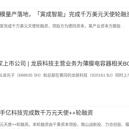
模量产落地，「寅成智能」完成千万美元天使轮融
宣完成千万美元天使轮融资，领投方为德同资本，某产业资本方跟投...
家上市公司 | 龙辰科技主营业务为薄膜电容器相关BO
进光子（688635 SH）和总部在黄冈的龙辰科技（920161 BJ）同时上市.
手亿科技完成数千万元天使++轮融资
元天使++轮融资。本轮融资由千乘资本领投，南山战新投、力合创投、