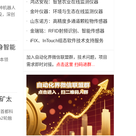
鸿达安视：智慧农业在线监测仪器
种机器人
金叶仪器：环境与生态在线监测仪器
投，深创
山东诺方：高精度多通道颗粒物传感器
金瑞铭：RFID射频识别、智能传感器
iFIX、InTouch组态软件技术支持服务
身智能
加入自动化界微信联盟群，技术问题，项目
本领
需求即时对接。
点击这里 扫码进群...
钛矿太
京首都科
A2轮融