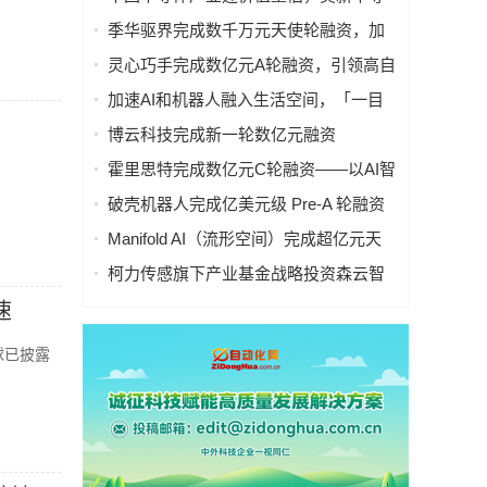
体完成2亿元新一轮融资
季华驱界完成数千万元天使轮融资，加
速具身智能核心关节技术产业化落地
灵心巧手完成数亿元A轮融资，引领高自
由度灵巧手具身智能技术革命
加速AI和机器人融入生活空间，「一目
科技」完成数亿元D轮融资 | 36氪首发
博云科技完成新一轮数亿元融资
霍里思特完成数亿元C轮融资——以AI智
能分选赋能矿业ESG升级与绿色智能新
破壳机器人完成亿美元级 Pre-A 轮融资
质生产力
Manifold AI（流形空间）完成超亿元天
使+轮融资，国产世界模型让机器人大脑
柯力传感旗下产业基金战略投资森云智
超进化
能，布局具身智能视觉感知核心赛道
速
球已披露