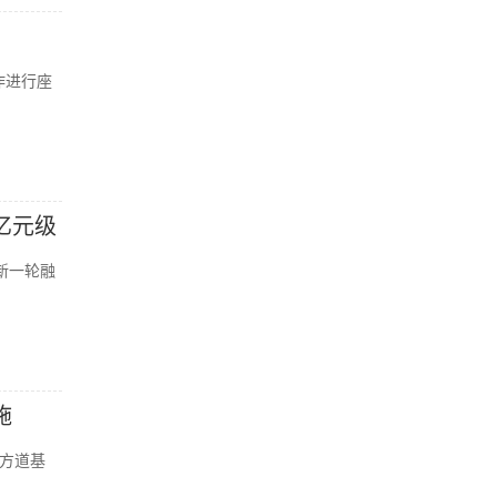
作进行座
亿元级
新一轮融
施
方道基