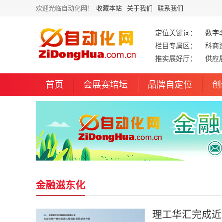
欢迎光临自动化网！
收藏本站
关于我们
联系我们
定位关键词：
数字
栏目专属区：
科商
推实展好厅：
供应
首页
会展赛培坛
品牌自定位
创
金融滋东化
理工华汇完成近