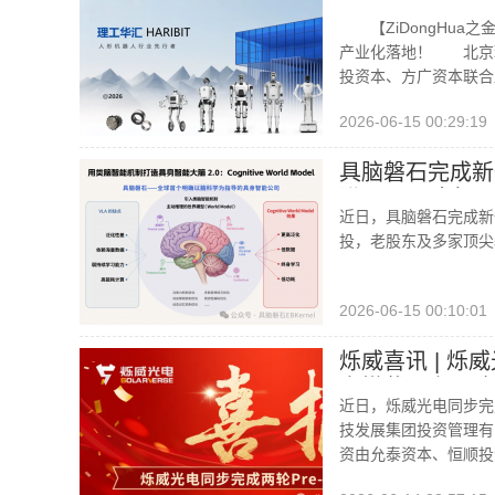
【ZiDongHua
产业化落地！ 北京理
投资本、方广资本联合
2026-06-15 00:29:19
具脑磐石完成新
进入 2.0 阶段
近日，具脑磐石完成新
投，老股东及多家顶尖
2026-06-15 00:10:01
烁威喜讯 | 烁
空搭载及产品迭
近日，烁威光电同步完
技发展集团投资管理有限
资由允泰资本、恒顺投